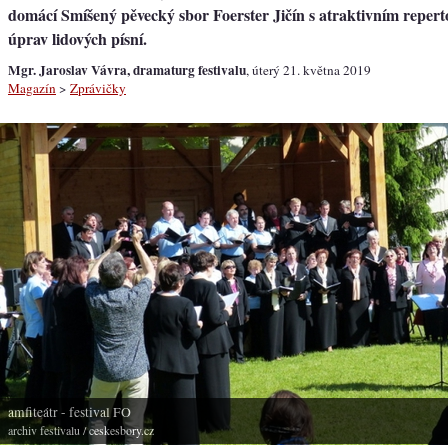
domácí Smíšený pěvecký sbor Foerster Jičín s atraktivním reper
úprav lidových písní.
Mgr. Jaroslav Vávra, dramaturg festivalu
, úterý 21. května 2019
Magazín
>
Zprávičky
amfiteátr - festival FO
archiv festivalu
/ ceskesbory.cz