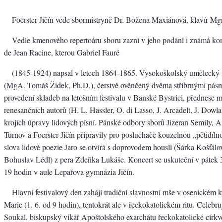
Foerster Jíčín vede sbormistryně Dr. Božena Maxiánová, klavír Mg
Vedle kmenového repertoáru sboru zazní v jeho podání i známá k
de Jean Racine, kterou Gabriel Fauré
(1845-1924) napsal v letech 1864-1865. Vysokoškolský umělecký 
(MgA. Tomáš Židek, Ph.D.), čerstvě ověnčený dvěma stříbrnými pás
provedení skladeb na letošním festivalu v Banské Bystrici, přednese 
renesančních autorů (H. L. Hassler, O. di Lasso, J. Arcadelt, J. Dowla
krojích úpravy lidových písní. Pánské odbory sborů Jizeran Semily, 
Turnov a Foerster Jičín připravily pro posluchače kouzelnou „pětidíl
slova lidové poezie Jaro se otvírá s doprovodem houslí (Šárka Košťálo
Bohuslav Lédl) z pera Zdeňka Lukáše. Koncert se uskuteční v pátek 
19 hodin v aule Lepařova gymnázia Jičín.
Hlavní festivalový den zahájí tradiční slavnostní mše v osenickém k
Marie (1. 6. od 9 hodin), tentokrát ale v řeckokatolickém ritu. Celebruj
Soukal, biskupský vikář Apoštolského exarchátu řeckokatolické círk