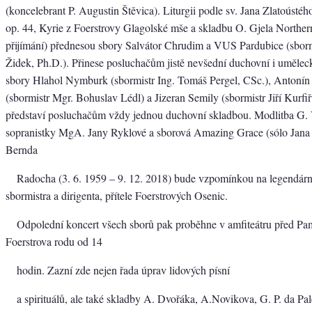
(koncelebrant P. Augustin Štěvica). Liturgii podle sv. Jana Zlatoústéh
op. 44, Kyrie z Foerstrovy Glagolské mše a skladbu O. Gjela Northern
přijímání) přednesou sbory Salvátor Chrudim a VUS Pardubice (sbo
Židek, Ph.D.). Přinese posluchačům jistě nevšední duchovní i umělec
sbory Hlahol Nymburk (sbormistr Ing. Tomáš Pergel, CSc.), Antoní
(sbormistr Mgr. Bohuslav Lédl) a Jizeran Semily (sbormistr Jiří Kurfiř
představí posluchačům vždy jednou duchovní skladbou. Modlitba G. 
sopranistky MgA. Jany Ryklové a sborová Amazing Grace (sólo Jana
Bernda
Radocha (3. 6. 1959 – 9. 12. 2018) bude vzpomínkou na legendá
sbormistra a dirigenta, přítele Foerstrových Osenic.
Odpolední koncert všech sborů pak proběhne v amfiteátru před P
Foerstrova rodu od 14
hodin. Zazní zde nejen řada úprav lidových písní
a spirituálů, ale také skladby A. Dvořáka, A.Novikova, G. P. da Pal