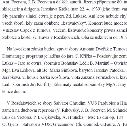
Ant. Foerstra, J. B. Foerstra a dalších autorů. Jizeran připomene 80. 
skladatele a dirigenta Jaroslava Krčka (nar. 22. 4. 1939) jeho třemi va
Šly panenky silnicí, čtvrtá je z pera Zd. Lukáše. Ani letos nebude ch
všech sborů, kdy zazní oblíbené „festivalovky“. Koncert bude modero
Vítězslav Čapek z Turnova. Večerní festivalové koncerty přivítá zám
Sobotce a kostel sv. Havla v Rožďalovicích. Oba se uskuteční od 19 h
Na loveckém zámku budou zpívat sbory Antonín Dvořák z Turnova 
Dramaturgie programu je laděna do jara (J. Křička – Pozdravujte zemi
Lukáš – Jaro se otvírá, sbormistr Bohuslav Lédl; B. Martinů – Otvírá
Mgr. Eva Lédlová, alt Bc. Maria Šimková, baryton Jaroslav Patočka, 
Jeřábková, 2. housle Šárka Košťálová, viola Zuzana Formáčková, kla
Lédl, sbormistr Jiří Kurfiřt). Také malý recitál sopranistky MgA. Jan
témže duchu.
V Rožďalovicích se sbory Salvátor Chrudim, VUS Pardubice a H
zaměří na duchovní repertoár (V. Říhovský, J. B. Foerster, M. Schnei
Luis da Victoria, P. I. Čajkovskij, A. Hnilička – Mše Es dur op. 184 –
O. Gjelo – Salvátor a VUS; Grečaninov, Ch. Gounod, G.Fauré, A. Pär