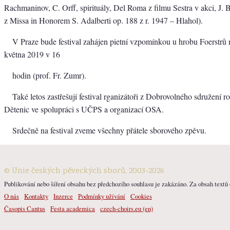
Rachmaninov, C. Orff, spirituály, Del Roma z filmu Sestra v akci, J. B
z Missa in Honorem S. Adalberti op. 188 z r. 1947 – Hlahol).
V Praze bude festival zahájen pietní vzpomínkou u hrobu Foerstrů 
května 2019 v 16
hodin (prof. Fr. Zumr).
Také letos zastřešují festival rganizátoři z Dobrovolného sdružení r
Dětenic ve spolupráci s UČPS a organizací OSA.
Srdečně na festival zveme všechny přátele sborového zpěvu.
© Unie českých pěveckých sborů, 2003-2026
Publikování nebo šíření obsahu bez předchozího souhlasu je zakázáno. Za obsah textů o
O nás
Kontakty
Inzerce
Podmínky užívání
Cookies
Časopis Cantus
Festa academica
czech-choirs.eu (en)