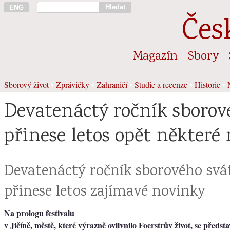
Hledat
ENG
Čes
Magazín
Sbory
Sborový život
•
Zprávičky
•
Zahraničí
•
Studie a recenze
•
Historie
•
Devatenáctý ročník sborov
přinese letos opět některé
Devatenáctý ročník sborového svá
přinese letos zajímavé novinky
Na prologu festivalu
v Jičíně, městě, které výrazně ovlivnilo Foerstrův život, se předst