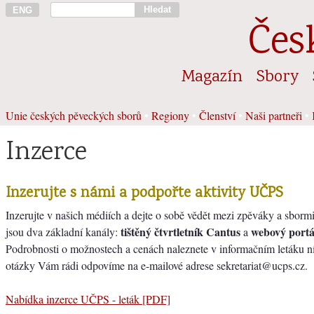
Hledat
ENG
Čes
Magazín
Sbory
Unie českých pěveckých sborů
•
Regiony
•
Členství
•
Naši partneři
•
Inzerce
Inzerujte s námi a podpořte aktivity UČPS
Inzerujte v našich médiích a dejte o sobě vědět mezi zpěváky a sborm
tištěný čtvrtletník Cantus
webový portá
jsou dva základní kanály:
a
Podrobnosti o možnostech a cenách naleznete v informačním letáku n
otázky Vám rádi odpovíme na e-mailové adrese sekretariat@ucps.cz.
Nabídka inzerce UČPS - leták [PDF]