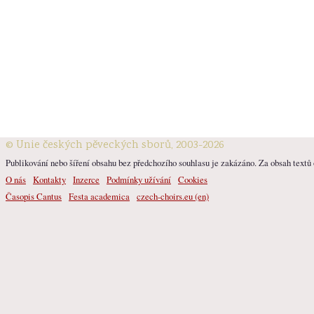
© Unie českých pěveckých sborů, 2003-2026
Publikování nebo šíření obsahu bez předchozího souhlasu je zakázáno. Za obsah textů o
O nás
Kontakty
Inzerce
Podmínky užívání
Cookies
Časopis Cantus
Festa academica
czech-choirs.eu (en)