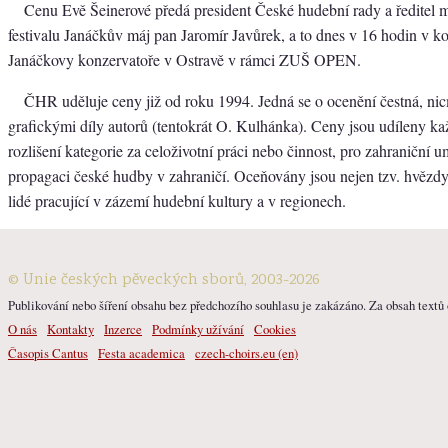
Cenu Evě Šeinerové předá president České hudební rady a ředitel 
festivalu Janáčkův máj pan Jaromír Javůrek, a to dnes v 16 hodin v k
Janáčkovy konzervatoře v Ostravě v rámci ZUŠ OPEN.
ČHR uděluje ceny již od roku 1994. Jedná se o ocenění čestná, n
grafickými díly autorů (tentokrát O. Kulhánka). Ceny jsou udíleny k
rozlišení kategorie za celoživotní práci nebo činnost, pro zahraniční u
propagaci české hudby v zahraničí. Oceňovány jsou nejen tzv. hvězdy
lidé pracující v zázemí hudební kultury a v regionech.
© Unie českých pěveckých sborů, 2003-2026
Publikování nebo šíření obsahu bez předchozího souhlasu je zakázáno. Za obsah textů o
O nás
Kontakty
Inzerce
Podmínky užívání
Cookies
Časopis Cantus
Festa academica
czech-choirs.eu (en)