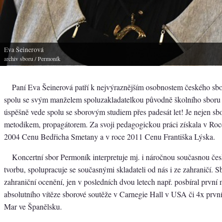
Eva Šeinerová
archiv sboru
/ Permoník
Paní Eva Šeinerová patří k nejvýraznějším osobnostem českého sb
spolu se svým manželem spoluzakladatelkou původně školního sboru
úspěšně vede spolu se sborovým studiem přes padesát let! Je nejen sbo
metodikem, propagátorem. Za svoji pedagogickou práci získala v Ro
2004 Cenu Bedřicha Smetany a v roce 2011 Cenu Františka Lýska.
Koncertní sbor Permoník interpretuje mj. i náročnou současnou čes
tvorbu, spolupracuje se současnými skladateli od nás i ze zahraničí. S
zahraniční ocenění, jen v posledních dvou letech např. posbíral první m
absolutního vítěze sborové soutěže v Carnegie Hall v USA či 4x první
Mar ve Španělsku.