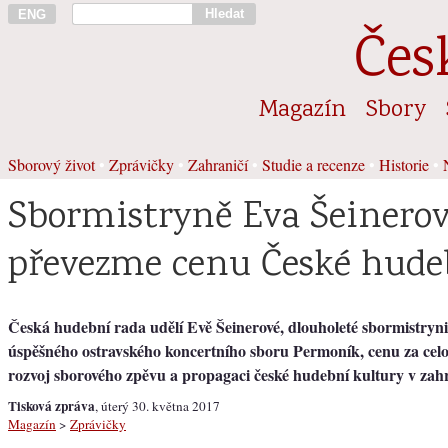
Hledat
ENG
Čes
Magazín
Sbory
Sborový život
•
Zprávičky
•
Zahraničí
•
Studie a recenze
•
Historie
•
Sbormistryně Eva Šeinero
převezme cenu České hude
Česká hudební rada udělí Evě Šeinerové, dlouholeté sbormistryni
úspěšného ostravského koncertního sboru Permoník, cenu za celo
rozvoj sborového zpěvu a propagaci české hudební kultury v zahr
Tisková zpráva
, úterý 30. května 2017
Magazín
>
Zprávičky