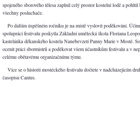
spojeného sborového tělesa zaplnil celý prostor kostelní lodě a pohltil
všechny posluchače.
Po dalším úspěšném ročníku je na místě vyslovit poděkování. Úči
spolupráci festivalu poskytla Základní umělecká škola Floriana Leo
kastelánka děkanského kostela Nanebevzetí Panny Marie v Mostě. So
ocenit práci sbormistrů a poděkovat všem účastníkům festivalu a v nep
celému obětavému organizačnímu týmu.
Více se o historii mostéckého festivalu dočtete v nadcházejícím dru
časopisu Cantus.