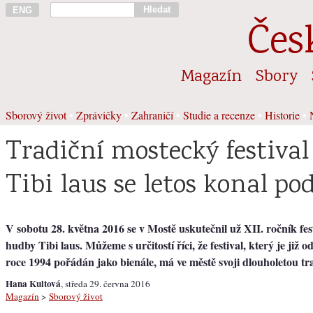
Hledat
ENG
Čes
Magazín
Sbory
Sborový život
•
Zprávičky
•
Zahraničí
•
Studie a recenze
•
Historie
•
Tradiční mostecký festival 
Tibi laus se letos konal p
V sobotu 28. května 2016 se v Mostě uskutečnil už XII. ročník fe
hudby Tibi laus. Můžeme s určitostí říci, že festival, který je již 
roce 1994 pořádán jako bienále, má ve městě svoji dlouholetou tra
Hana Kultová
, středa 29. června 2016
Magazín
>
Sborový život