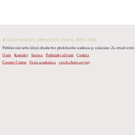
© Unie českých pěveckých sborů, 2003-2026
Publikování nebo šíření obsahu bez předchozího souhlasu je zakázáno. Za obsah textů o
O nás
Kontakty
Inzerce
Podmínky užívání
Cookies
Časopis Cantus
Festa academica
czech-choirs.eu (en)