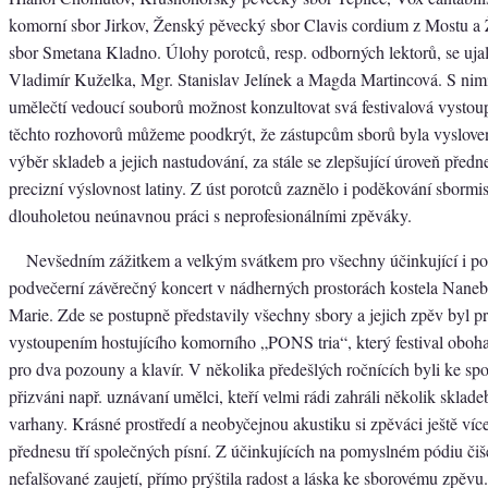
komorní sbor Jirkov, Ženský pěvecký sbor Clavis cordium z Mostu a
sbor Smetana Kladno. Úlohy porotců, resp. odborných lektorů, se uja
Vladimír Kuželka, Mgr. Stanislav Jelínek a Magda Martincová. S nimi
umělečtí vedoucí souborů možnost konzultovat svá festivalová vystoup
těchto rozhovorů můžeme poodkrýt, že zástupcům sborů byla vyslove
výběr skladeb a jejich nastudování, za stále se zlepšující úroveň předn
precizní výslovnost latiny. Z úst porotců zaznělo i poděkování sbormi
dlouholetou neúnavnou práci s neprofesionálními zpěváky.
Nevšedním zážitkem a velkým svátkem pro všechny účinkující i po
podvečerní závěrečný koncert v nádherných prostorách kostela Nane
Marie. Zde se postupně představily všechny sbory a jejich zpěv byl p
vystoupením hostujícího komorního „PONS tria“, který festival oboha
pro dva pozouny a klavír. V několika předešlých ročnících byli ke sp
přizváni např. uznávaní umělci, kteří velmi rádi zahráli několik sklade
varhany. Krásné prostředí a neobyčejnou akustiku si zpěváci ještě víc
přednesu tří společných písní. Z účinkujících na pomyslném pódiu čiš
nefalšované zaujetí, přímo prýštila radost a láska ke sborovému zpěv