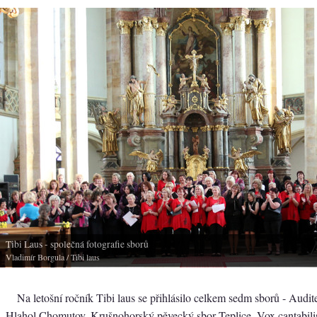
Tibi Laus - společná fotografie sborů
Vladimír Borgula
/ Tibi laus
Na letošní ročník Tibi laus se přihlásilo celkem sedm sborů - Audit
Hlahol Chomutov, Krušnohorský pěvecký sbor Teplice, Vox cantabilis