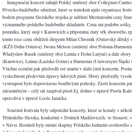
Inaugurační koncert zahájil Polský smíšený sbor Collegium Cantic
Pěvecko-hudebního sdružení, které se tentokrát ujalo organizace fest
bodem programu Slezského trojoka je udělení Mezinárodní ceny Stan
významného polského hudebního skladatele. Cena má podobu sošky, j
pomníku, který stojí v Katowicích a připomíná zlatý věk sborového z
tomto roce cenu obdrželi dirigenti Milan Chromik (Ostravský dětský 
(KŽS Duha Ostrava), Iwona Melson (smíšený sbor Polonia-Harmonia 
Wladyslaw Rusek (smíšený sbor Lutnia z Dolní Lutyně) a dále sbor
(Katowice), Lutnia (Łaziska Górne) a Harmonia (Uniwersytet Śląski 
Všichni ocenění pak předvedli své umění v další části koncertu. Poslu
vyslechnout především úpravy lidových písní. Sbory předvedly vysoko
vystoupení bylo doprovázeno bouřlivými potlesky. Závěr koncertu pat
zúčastněným – celý sál zazpíval píseň Ej, dolino v úpravě Pawla Kale
opravdivá v úpravě Leoše Janáčka.
Součástí festivalu byly odpolední koncerty, které se konaly v někol
Těšínského Slezska, konkrétně v Dolních Marklovicích, ve Stonavě, 
v Návsí. Hostiteli byly místní skupiny Polského kulturně-osvětového 