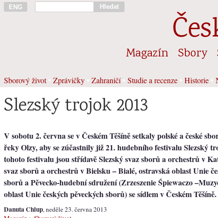
Hledat
ENG
Čes
Magazín
Sbory
Sborový život
•
Zprávičky
•
Zahraničí
•
Studie a recenze
•
Historie
•
Slezský trojok 2013
V sobotu 2. června se v Českém Těšíně setkaly polské a české sbo
řeky Olzy, aby se zúčastnily již 21. hudebního festivalu Slezský tr
tohoto festivalu jsou střídavě Slezský svaz sborů a orchestrů v Ka
svaz sborů a orchestrů v Bielsku – Bialé, ostravská oblast Unie 
sborů a Pěvecko-hudební sdružení (Zrzeszenie Śpiewaczo –Muzy
oblast Unie českých pěveckých sborů) se sídlem v Českém Těšíně.
Danuta Chlup
, neděle 23. června 2013
Magazín
>
Sborový život