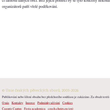
či farnosti daných obcí. Bez jejich pomoci by se tyto koncerty nekonal
organizátorů patří vřelé poděkování.
© Unie českých pěveckých sborů, 2003-2026
Publikování nebo šíření obsahu bez předchozího souhlasu je zakázáno. Za obsah textů o
O nás
Kontakty
Inzerce
Podmínky užívání
Cookies
Časopis Cantus
Festa academica
czech-choirs.eu (en)