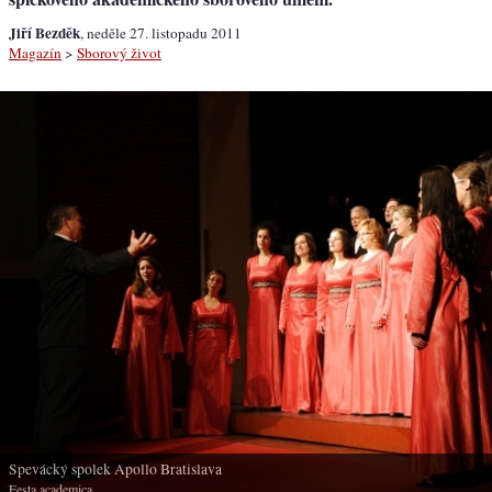
Jiří Bezděk
, neděle 27. listopadu 2011
Magazín
>
Sborový život
Spevácký spolek Apollo Bratislava
Festa academica