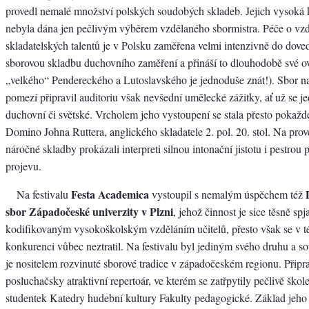
provedl nemalé množství polských soudobých skladeb. Jejich vysoká
nebyla dána jen pečlivým výběrem vzdělaného sbormistra. Péče o vz
skladatelských talentů je v Polsku zaměřena velmi intenzivně do dove
sborovou skladbu duchovního zaměření a přináší to dlouhodobě své o
„velkého“ Pendereckého a Lutoslavského je jednoduše znát!). Sbor n
pomezí připravil auditoriu však nevšední umělecké zážitky, ať už se j
duchovní či světské. Vrcholem jeho vystoupení se stala přesto pokažd
Domino Johna Ruttera, anglického skladatele 2. pol. 20. stol. Na prov
náročné skladby prokázali interpreti silnou intonační jistotu i pestrou 
projevu.
Festa Academica
Na festivalu
vystoupil s nemalým úspěchem též
sbor Západočeské univerzity v Plzni
, jehož činnost je sice těsně spja
kodifikovaným vysokoškolským vzděláním učitelů, přesto však se v té
konkurenci vůbec neztratil. Na festivalu byl jediným svého druhu a s
je nositelem rozvinuté sborové tradice v západočeském regionu. Připravi
posluchačsky atraktivní repertoár, ve kterém se zatřpytily pečlivě škol
studentek Katedry hudební kultury Fakulty pedagogické. Základ jeho r