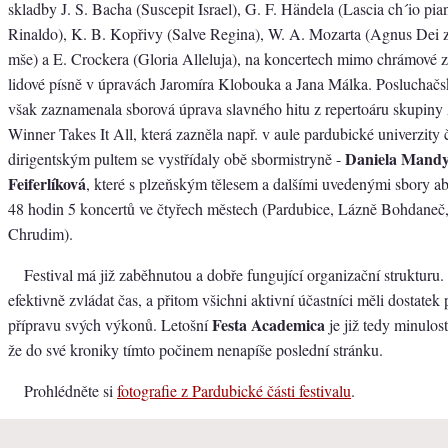
skladby J. S. Bacha (Suscepit Israel), G. F. Händela (Lascia ch´io pia
Rinaldo), K. B. Kopřivy (Salve Regina), W. A. Mozarta (Agnus Dei 
mše) a E. Crockera (Gloria Alleluja), na koncertech mimo chrámové z
lidové písně v úpravách Jaromíra Klobouka a Jana Málka. Posluchačsk
však zaznamenala sborová úprava slavného hitu z repertoáru skupi
Winner Takes It All, která zazněla např. v aule pardubické univerzity 
Daniela Mand
dirigentským pultem se vystřídaly obě sbormistryně -
Feiferlíková
, které s plzeňským tělesem a dalšími uvedenými sbory 
48 hodin 5 koncertů ve čtyřech městech (Pardubice, Lázně Bohdaneč,
Chrudim).
Festival má již zaběhnutou a dobře fungující organizační strukturu. I 
efektivně zvládat čas, a přitom všichni aktivní účastníci měli dostatek 
Festa Academica
přípravu svých výkonů. Letošní
je již tedy minulostí
že do své kroniky tímto počinem nenapíše poslední stránku.
Prohlédněte si
fotografie z Pardubické části festivalu
.