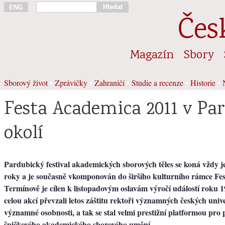
Hledat
ENG
Čes
Magazín
Sbory
Sborový život
•
Zprávičky
•
Zahraničí
•
Studie a recenze
•
Historie
•
Festa Academica 2011 v Par
okolí
Pardubický festival akademických sborových těles se koná vždy 
roky a je současně vkomponován do širšího kulturního rámce Fe
Termínově je cílen k listopadovým oslavám výročí událostí roku 
celou akcí převzali letos záštitu rektoři významných českých unive
významné osobnosti, a tak se stal velmi prestižní platformou pro 
špičkového akademického sborového umění.