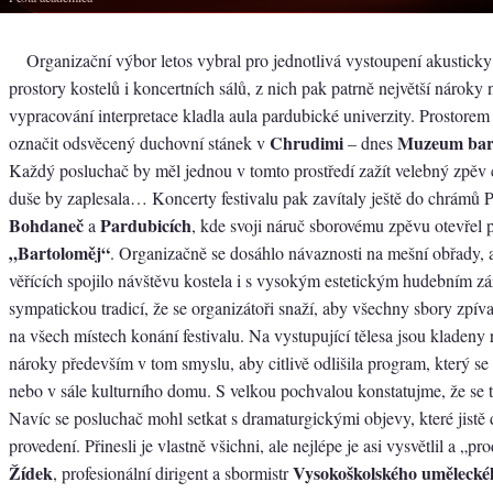
Organizační výbor letos vybral pro jednotlivá vystoupení akustick
prostory kostelů i koncertních sálů, z nich pak patrně největší nároky n
vypracování interpretace kladla aula pardubické univerzity. Prostorem
Chrudimi
Muzeum bar
označit odsvěcený duchovní stánek v
– dnes
Každý posluchač by měl jednou v tomto prostředí zažít velebný zpěv 
duše by zaplesala… Koncerty festivalu pak zavítaly ještě do chrámů 
Bohdaneč
Pardubicích
a
, kde svoji náruč sborovému zpěvu otevřel 
„Bartoloměj“
. Organizačně se dosáhlo návaznosti na mešní obřady,
věřících spojilo návštěvu kostela i s vysokým estetickým hudebním zá
sympatickou tradicí, že se organizátoři snaží, aby všechny sbory zpí
na všech místech konání festivalu. Na vystupující tělesa jsou kladeny 
nároky především v tom smyslu, aby citlivě odlišila program, který se
nebo v sále kulturního domu. S velkou pochvalou konstatujme, že se 
Navíc se posluchač mohl setkat s dramaturgickými objevy, které jistě 
provedení. Přinesli je vlastně všichni, ale nejlépe je asi vysvětlil a „pr
Žídek
Vysokoškolského umělecké
, profesionální dirigent a sbormistr