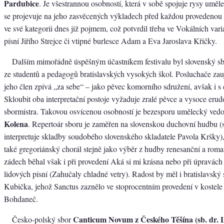
Pardubice
. Je všestrannou osobností, která v sobě spojuje rysy uměl
se projevuje na jeho zasvěcených výkladech před každou provedenou 
ve své kategorii dnes již pojmem, což potvrdil třeba ve Vokálních vari
písní Jiřího Strejce či vtipné burlesce Adam a Eva Jaroslava Křičky.
Dalším mimořádně úspěšným účastníkem festivalu byl slovenský s
ze studentů a pedagogů bratislavských vysokých škol. Posluchače za
jeho člen zpívá „za sebe“ – jako pěvec komorního sdružení, avšak i s 
Skloubit oba interpretační postoje vyžaduje zralé pěvce a vysoce eru
sbormistra. Takovou osvícenou osobností je bezesporu umělecký vedo
Kolena
. Repertoár sboru je zaměřen na slovenskou duchovní hudbu (
interpretuje skladby soudobého slovenského skladatele Pavola Kršky)
také gregoriánský chorál stejně jako výběr z hudby renesanční a rom
zádech běhal však i při provedení Aká si mi krásna nebo při úpravách
lidových písní (Zahučaly chladné vetry). Radost by měl i bratislavský
Kubička, jehož Sanctus zaznělo ve stoprocentním provedení v kostele
Bohdaneč.
Canticum Novum z Českého Těšína (sb. dr. 
Česko-polský sbor