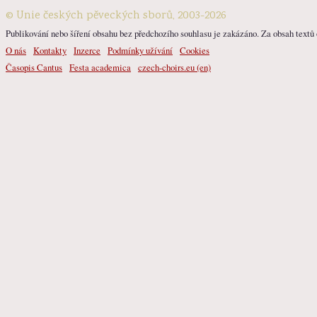
© Unie českých pěveckých sborů, 2003-2026
Publikování nebo šíření obsahu bez předchozího souhlasu je zakázáno. Za obsah textů o
O nás
Kontakty
Inzerce
Podmínky užívání
Cookies
Časopis Cantus
Festa academica
czech-choirs.eu (en)