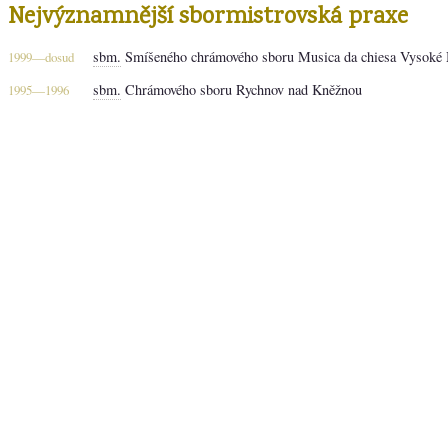
Nejvýznamnější sbormistrovská praxe
sbm.
Smíšeného chrámového sboru Musica da chiesa Vysoké
1999—dosud
sbm.
Chrámového sboru Rychnov nad Kněžnou
1995—1996