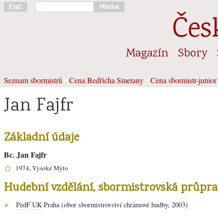
Hledat
ENG
Čes
Magazín
Sbory
Seznam sbormistrů
•
Cena Bedřicha Smetany
•
Cena sbormistr-junior
Jan Fajfr
Základní údaje
Bc. Jan Fajfr
1974, Vysoké Mýto
Hudební vzdělání, sbormistrovská průpra
PedF
UK
Praha (obor sbormistrovství chrámové hudby, 2003)
►