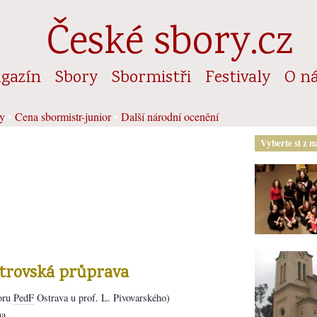
České sbory.cz
gazín
Sbory
Sbormistři
Festivaly
O n
y
•
Cena sbormistr-junior
•
Další národní ocenění
Vyberte si z n
strovská průprava
oru
PedF
Ostrava u prof. L. Pivovarského)
ha