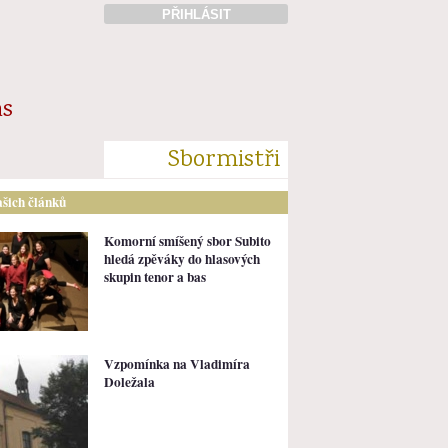
PŘIHLÁSIT
ás
Sbormistři
ašich článků
Komorní smíšený sbor Subito
hledá zpěváky do hlasových
skupin tenor a bas
Vzpomínka na Vladimíra
Doležala