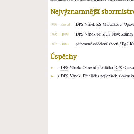
Nejvýznamnější sbormistr
DPS
Vánek
ZŠ
Mařádkova, Opav
1999—dosud
DPS
Vánok při
ZUŠ
Nové Zámky
1995—1999
přípravné oddělení sborů
SPgŠ
Kr
1976—1980
Úspěchy
s
DPS
Vánek: Okresní přehlídka
DPS
Opava 
►
s
DPS
Vánok: Přehlídka nejlepších slovensk
►