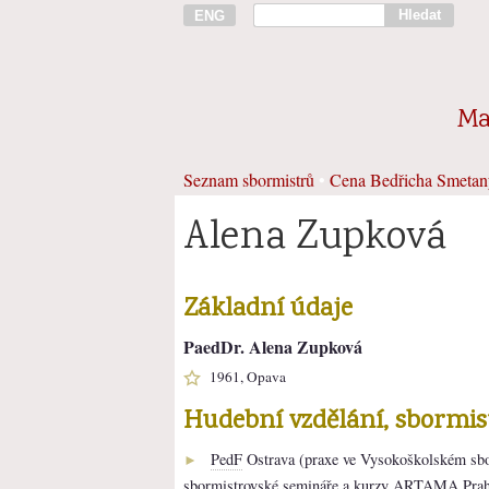
Hledat
ENG
Ma
Seznam sbormistrů
•
Cena Bedřicha Smetan
Alena Zupková
Základní údaje
PaedDr. Alena Zupková
1961, Opava
Hudební vzdělání, sbormi
PedF
Ostrava (praxe ve Vysokoškolském sb
►
sbormistrovské semináře a kurzy
ARTAMA
Pra