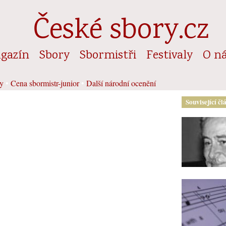
České sbory.cz
gazín
Sbory
Sbormistři
Festivaly
O n
y
•
Cena sbormistr-junior
•
Další národní ocenění
Související čl