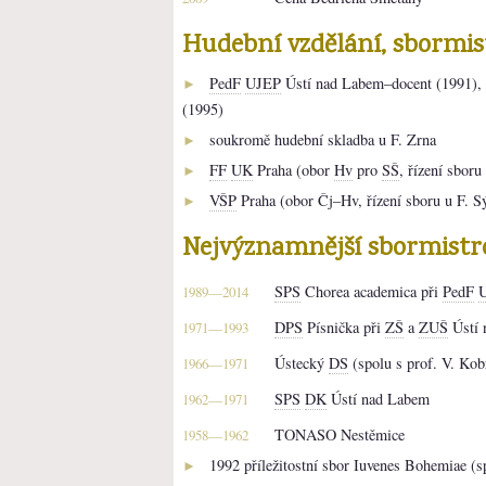
Hudební vzdělání, sbormi
PedF
UJEP
Ústí nad Labem–docent (1991), p
►
(1995)
soukromě hudební skladba u F. Zrna
►
FF
UK
Praha (obor
Hv
pro
SŠ
, řízení sbor
►
VŠP
Praha (obor Čj–Hv, řízení sboru u F. S
►
Nejvýznamnější sbormistr
SPS
Chorea academica při
PedF
1989—2014
DPS
Písnička při
ZŠ
a
ZUŠ
Ústí 
1971—1993
Ústecký
DS
(spolu s prof. V. Kob
1966—1971
SPS
DK
Ústí nad Labem
1962—1971
TONASO Nestěmice
1958—1962
1992 příležitostní sbor Iuvenes Bohemiae (s
►