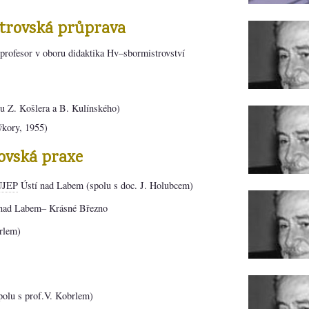
strovská průprava
rofesor v oboru didaktika Hv–sbormistrovství
u u Z. Košlera a B. Kulínského)
ýkory, 1955)
ovská praxe
UJEP
Ústí nad Labem (spolu s doc. J. Holubcem)
nad Labem– Krásné Březno
rlem)
polu s prof.V. Kobrlem)