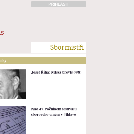
PŘIHLÁSIT
ás
Sbormistři
ánky
Josef Říha: Missa brevis (4/8)
Nad 47. ročníkem festivalu
sborového umění v Jihlavě