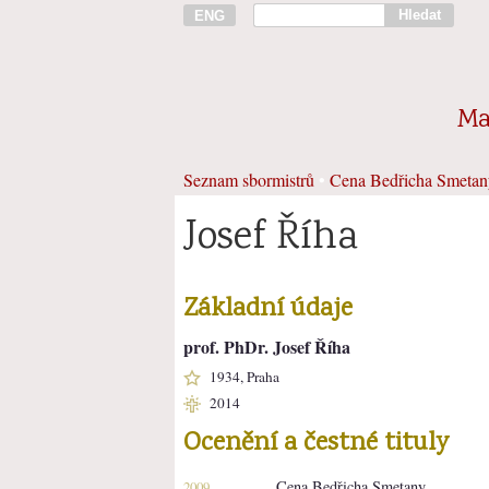
Hledat
ENG
Ma
Seznam sbormistrů
•
Cena Bedřicha Smetan
Josef Říha
Základní údaje
prof. PhDr. Josef Říha
1934, Praha
2014
Ocenění a čestné tituly
Cena Bedřicha Smetany
2009