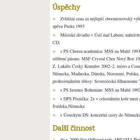
Úspěchy
Zvláštní cena za nejlepší sbormistrovský vý
►
zpěvu Pecka 1993
Městské divadlo v Ústí nad Labem; nahrávky
►
CD;
s
PS
Chorea academica:
MSS
na Maltě 1993
►
stříbrné pásmo,
MSF
Crystal Chor Nový Bor 19
Z. Lukáše Český Krumlov 2002–2. místo a Cena 
Německa, Maďarska, Dánska, Nizozemí, Polska, C
profesionálními tělesy: Severočeská filharmonie 
s
PS
Iuvenes Bohemiae:
MSS
na Maltě 1992
►
s
DPS
Písnička: 2x v celostátním kole mezi 
►
Švédska,Německa
s Ústeckým DS: koncertní cesty do Německ
►
Další činnost
do r. 2000 člen Odborné rady
ARTAMA
Pra
►