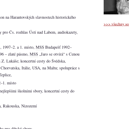
kon na Harantovských slavnostech historického
>>> všechny sou
 pro Čs. rozhlas Ústí nad Labem, audiokazety,
, 1997–2. a 1. místo,
MSS
Budapešť 1992–
96 – zlaté pásmo,
MSS
„Jaro se otvírá“ s Cenou
Z. Lukáše; koncertní cesty do Švédska,
horvatska, Itálie, USA, na Maltu; spolupráce s
Teplice,
–1. místo
nejlepšími školními sbory, koncertní cesty do
a, Rakouska, Nizozemí
ha pro dětské sbory