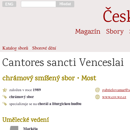
Hledat
ENG
Čes
Magazín
Sbory
Katalog sborů
•
Sborové dění
Cantores sancti Venceslai
chrámový smíšený sbor • Most
1989
založen v roce
gabrielovamar@s
chrámový sbor
www.csv.wz.cz
chorál a liturgickou hudbu
specializuje se na
Umělecké vedení
Markéta