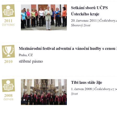
Setkání sborů UČPS
Ústeckého kraje
2011
20. červenec 2011 |
Českésbory.
červenec
Sborový život
Mezinárodní festival adventní a vánoční hudby s cenou
Praha, CZ
2010
stříbrné pásmo
Tibi laus stále žije
1. červen 2008 |
Českésbory.cz 
život
2008
červen