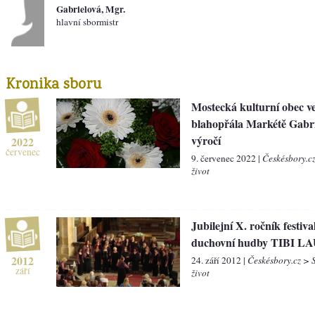
Gabrielová, Mgr.
hlavní sbormistr
Kronika sboru
Mostecká kulturní obec ve
blahopřála Markétě Gabri
výročí
2022
červenec
9. červenec 2022 |
Českésbory.c
život
Jubilejní X. ročník festiva
duchovní hudby TIBI LA
2012
24. září 2012 |
Českésbory.cz > 
září
život