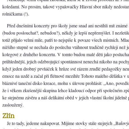
koledami. No prosím, takové vypalovačky Hlavní sbor nikdy nedostan
rolničkama (!).
Před dnešními koncerty pro školy jsme snad ani nestihli mít známé
(budou poslouchat?, nebudou?), někdy je lepší nepřemýšlet. I nezleti
totiž přijalo velmi mile, patří to nejspíše k povaze všech místních. Mla
nižšího stupně se nechala do poslechu vtáhnout tradičně rychleji než je
kolegové z druhého koncertu. V tomto budou malé děti jako poslucha
průhlednější, jejich odzbrojující spontánnost nenechá nikoho na poch
když jeden drobný prvňáček k hrůze své rázem zrudlé pedagožky neu
emoce na uzdě a začal při flétnové mezihře Tohoto malého děťátka v u
bláznivé taneční disko kreace, mohu s úlevou prohlásit: „Ano, povedl
že i věkem zkušenější skupina lehce kladoucí odpor při společném z
ke stejnému závěru a náš delikátní oběd v jejich vlastní školní jídelně
zasloužený.
Zlín
Je to tady, jedeme nakupovat. Míjíme stovky stále stejných „Baťový