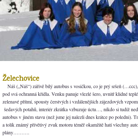
Želechovice
Náš („Náš“) zářivě bílý autobus s vosičkou, co je prý sršeň (…ccc),
pod svá ochranná křídla. Venku panuje vlezlé šero, uvnitř klidné tepl
zelenavé přítmí, spousty čerstvých i vzdálenějších zájezdových vzpomí
šedavých potahů, interiér zkrátka vzbuzuje úctu…, nikdo si tudíž nedo
autobus v jiném stavu (než jsme jej nalezli dnes krátce po poledni). 
a tolik známý přívětivý zvuk motoru téměř okamžitě hatí všechny aut
plány……….