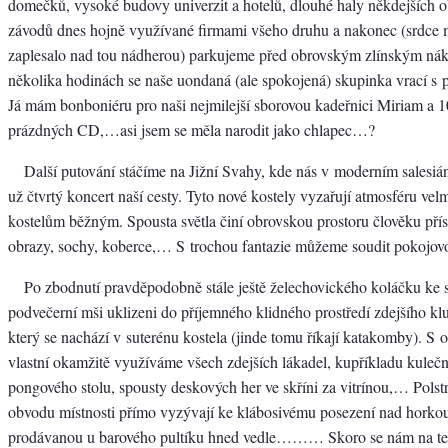
domečků, vysoké budovy univerzit a hotelů, dlouhé haly někdejších 
závodů dnes hojně využívané firmami všeho druhu a nakonec (srdce
zaplesalo nad tou nádherou) parkujeme před obrovským zlínským ná
několika hodinách se naše uondaná (ale spokojená) skupinka vrací s
Já mám bonboniéru pro naši nejmilejší sborovou kadeřnici Miriam a 
prázdných CD,…asi jsem se měla narodit jako chlapec…?
Další putování stáčíme na Jižní Svahy, kde nás v moderním salesiá
už čtvrtý koncert naší cesty. Tyto nové kostely vyzařují atmosféru ve
kostelům běžným. Spousta světla činí obrovskou prostoru člověku přís
obrazy, sochy, koberce,… S trochou fantazie můžeme soudit pokojov
Po zbodnutí pravděpodobně stále ještě želechovického koláčku ke 
podvečerní mši uklizeni do příjemného klidného prostředí zdejšího kl
který se nachází v suterénu kostela (jinde tomu říkají katakomby). S 
vlastní okamžitě využíváme všech zdejších lákadel, kupříkladu kulečn
pongového stolu, spousty deskových her ve skříni za vitrínou,… Polst
obvodu místnosti přímo vyzývají ke klábosivému posezení nad horko
prodávanou u barového pultíku hned vedle……… Skoro se nám na ten