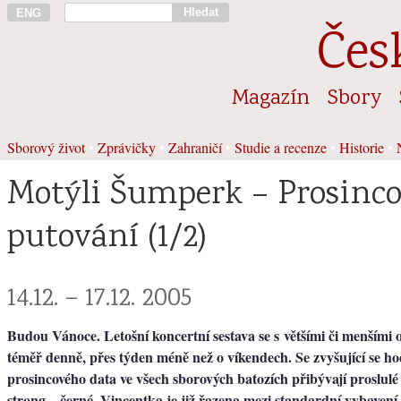
Hledat
ENG
Čes
Magazín
Sbory
Sborový život
•
Zprávičky
•
Zahraničí
•
Studie a recenze
•
Historie
•
Motýli Šumperk – Prosinc
putování (1/2)
14.12. – 17.12. 2005
Budou Vánoce. Letošní koncertní sestava se s většími či menším
téměř denně, přes týden méně než o víkendech. Se zvyšující se h
prosincového data ve všech sborových batozích přibývají proslulé 
strong – černé, Vincentka je již řazena mezi standardní vybavení