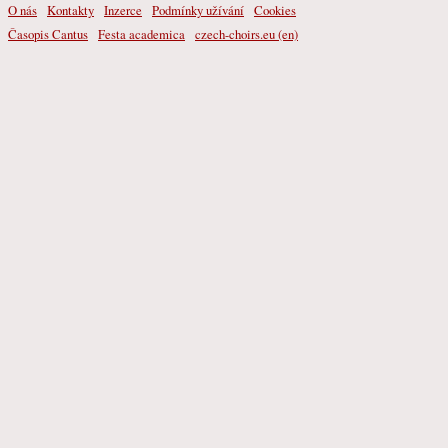
O nás
Kontakty
Inzerce
Podmínky užívání
Cookies
Časopis Cantus
Festa academica
czech-choirs.eu (en)