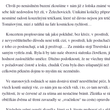
Chvíli po nenásilném buzení zkoušíme v nám již z loňska známé ve
sebe lidé nedovedou být zlí, v Želechovicích. Unikátní koláčky připra
nesmírné radosti kouzelnými tetičkami, které už dávno nejsou jen tet
Tomášovými, mizí z talířků na faře kosmickou rychlostí…
Koncertem proplouváme tak jaksi poklidně, bez křeče, v prostředí, 
z nevysvětlitelného důvodu není tolik cizí, v prostředí, kde posluchači 
z toho co poslouchají, a tak ji prožívají…. Za zmínku stojí Truvérská
samým vytřela zrak. Byla-li by tato naše sborová stařenka člověkem, jis
hodnost zasloužilého umělce. Dlužno podotknouti, že ne všechny titu
v požadované čistotě a lesku, chudák Cesta byla dnes ušlapanější než 
celkovém pěkném dojmu to myslím nic nezměnilo.
Ve staronových rodinách se nám dostává téměř neuvěřitelné péče, ho
všech koutů snášejí vše, co nám jen na očích vidí, i to, co tam nevidí,
rychlostí, že se červené až za ušima ani nestačíme bránit. Zkrátka se 
obtěžkán dvěma až třemi zavazadly se „svačinkou“ na cestu) opravdu
Následuje velmi ospalá zkouška, která se k životu probouzí až s r