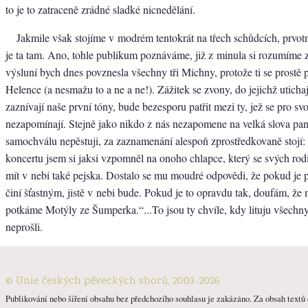
to je to zatraceně zrádné sladké nicnedělání.
Jakmile však stojíme v modrém tentokrát na třech schůdcích, prvot
je ta tam. Ano, tohle publikum poznáváme, již z minula si rozumíme
výsluní bych dnes povznesla všechny tři Michny, protože ti se prostě p
Helence (a nesmažu to a ne a ne!). Zážitek se zvony, do jejichž uticha
zaznívají naše první tóny, bude bezesporu patřit mezi ty, jež se pro s
nezapomínají. Stejně jako nikdo z nás nezapomene na velká slova pana
samochválu nepěstuji, za zaznamenání alespoň zprostředkovaně stojí:
koncertu jsem si jaksi vzpomněl na onoho chlapce, který se svých rodič
mít v nebi také pejska. Dostalo se mu moudré odpovědi, že pokud je pe
činí šťastným, jistě v nebi bude. Pokud je to opravdu tak, doufám, že
potkáme Motýly ze Šumperka.“...To jsou ty chvíle, kdy lituju všechny
neprošli.
© Unie českých pěveckých sborů, 2003-2026
Publikování nebo šíření obsahu bez předchozího souhlasu je zakázáno. Za obsah textů o