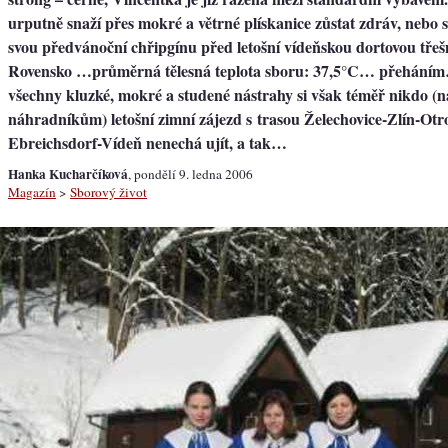
urputně snaží přes mokré a větrné plískanice zůstat zdráv, nebo s
svou předvánoční chřipgínu před letošní vídeňskou dortovou třeš
Rovensko …průměrná tělesná teplota sboru: 37,5°C… přeháním…
všechny kluzké, mokré a studené nástrahy si však téměř nikdo (n
náhradníkům) letošní zimní zájezd s trasou Želechovice-Zlín-Otr
Ebreichsdorf-Vídeň nenechá ujít, a tak…
Hanka Kucharčíková
, pondělí 9. ledna 2006
Magazín
>
Sborový život