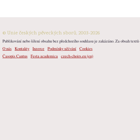
© Unie českých pěveckých sborů, 2003-2026
Publikování nebo šíření obsahu bez předchozího souhlasu je zakázáno. Za obsah textů o
O nás
Kontakty
Inzerce
Podmínky užívání
Cookies
Časopis Cantus
Festa academica
czech-choirs.eu (en)