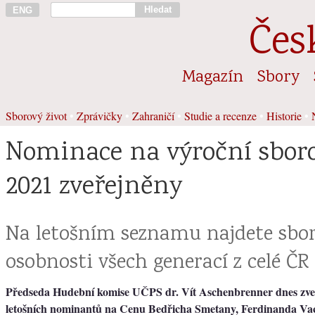
Hledat
ENG
Čes
Magazín
Sbory
Sborový život
•
Zprávičky
•
Zahraničí
•
Studie a recenze
•
Historie
•
Nominace na výroční sbor
2021 zveřejněny
Na letošním seznamu najdete sbo
osobnosti všech generací z celé ČR
Předseda Hudební komise UČPS dr. Vít Aschenbrenner dnes zve
letošních nominantů na Cenu Bedřicha Smetany, Ferdinanda Vac