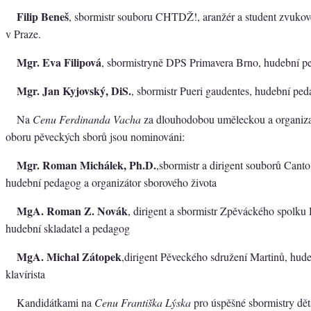
Filip Beneš
, sbormistr souboru CHTDŽ!, aranžér a student zvuk
v Praze.
Mgr. Eva Filipová
, sbormistryně DPS Primavera Brno, hudební 
Mgr. Jan Kyjovský, DiS.
, sbormistr Pueri gaudentes, hudební pe
Na
Cenu Ferdinanda Vacha
za dlouhodobou uměleckou a organiza
oboru pěveckých sborů jsou nominováni:
Mgr. Roman Michálek, Ph.D.
,sbormistr a dirigent souborů Canto
hudební pedagog a organizátor sborového života
MgA. Roman Z. Novák
, dirigent a sbormistr Zpěváckého spolku 
hudební skladatel a pedagog
MgA. Michal Zátopek
,dirigent Pěveckého sdružení Martinů, hud
klavírista
Kandidátkami na
Cenu Františka Lýska
pro úspěšné sbormistry dě