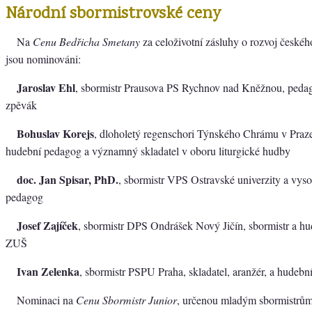
Národní sbormistrovské ceny
Na
Cenu Bedřicha Smetany
za celoživotní zásluhy o rozvoj české
jsou nominováni:
Jaroslav Ehl
, sbormistr Prausova PS Rychnov nad Kněžnou, peda
zpěvák
Bohuslav Korejs
, dloholetý regenschori Týnského Chrámu v Praze
hudební pedagog a významný skladatel v oboru liturgické hudby
doc. Jan Spisar, PhD.
, sbormistr VPS Ostravské univerzity a vys
pedagog
Josef Zajíček
, sbormistr DPS Ondrášek Nový Jičín, sbormistr a h
ZUŠ
Ivan Zelenka
, sbormistr PSPU Praha, skladatel, aranžér, a hudeb
Nominaci na
Cenu Sbormistr Junior
, určenou mladým sbormistrům 