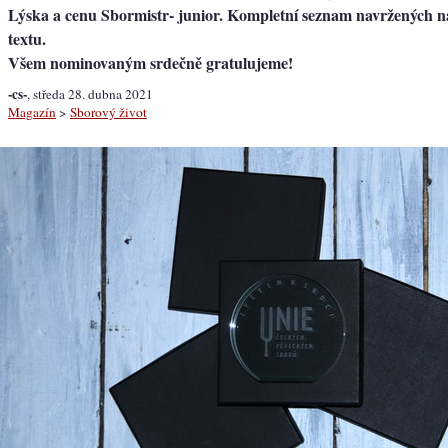
Lýska a cenu Sbormistr- junior. Kompletní seznam navržených na
textu.
Všem nominovaným srdečně gratulujeme!
-cs-
, středa 28. dubna 2021
Magazín
>
Sborový život