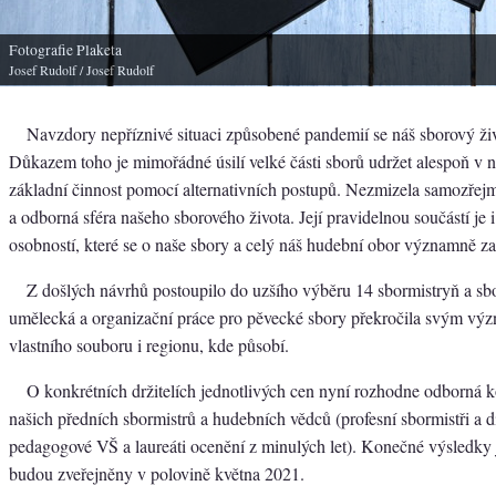
Fotografie Plaketa
Josef Rudolf
/ Josef Rudolf
Navzdory nepříznivé situaci způsobené pandemií se náš sborový živ
Důkazem toho je mimořádné úsilí velké části sborů udržet alespoň v 
základní činnost pomocí alternativních postupů. Nezmizela samozřej
a odborná sféra našeho sborového života. Její pravidelnou součástí je 
osobností, které se o naše sbory a celý náš hudební obor významně zas
Z došlých návrhů postoupilo do uzšího výběru 14 sbormistryň a sbo
umělecká a organizační práce pro pěvecké sbory překročila svým vý
vlastního souboru i regionu, kde působí.
O konkrétních držitelích jednotlivých cen nyní rozhodne odborná 
našich předních sbormistrů a hudebních vědců (profesní sbormistři a di
pedagogové VŠ a laureáti ocenění z minulých let). Konečné výsledky j
budou zveřejněny v polovině května 2021.