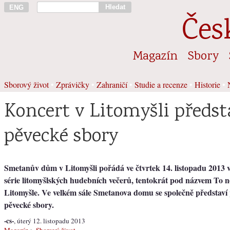
Hledat
ENG
Čes
Magazín
Sbory
Sborový život
•
Zprávičky
•
Zahraničí
•
Studie a recenze
•
Historie
•
Koncert v Litomyšli předst
pěvecké sbory
Smetanův dům v Litomyšli pořádá ve čtvrtek 14. listopadu 2013 v 
série litomyšlských hudebních večerů, tentokrát pod názvem To ne
Litomyšle. Ve velkém sále Smetanova domu se společně představí 
pěvecké sbory.
-cs-
, úterý 12. listopadu 2013
Magazín
>
Sborový život