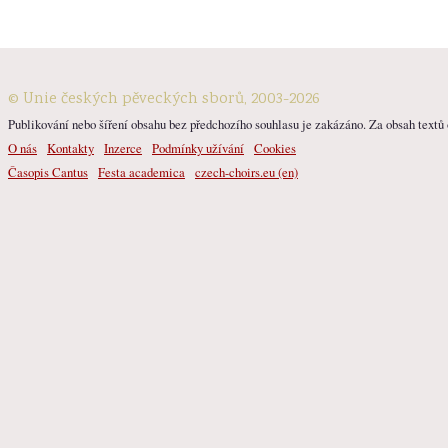
© Unie českých pěveckých sborů, 2003-2026
Publikování nebo šíření obsahu bez předchozího souhlasu je zakázáno. Za obsah textů o
O nás
Kontakty
Inzerce
Podmínky užívání
Cookies
Časopis Cantus
Festa academica
czech-choirs.eu (en)