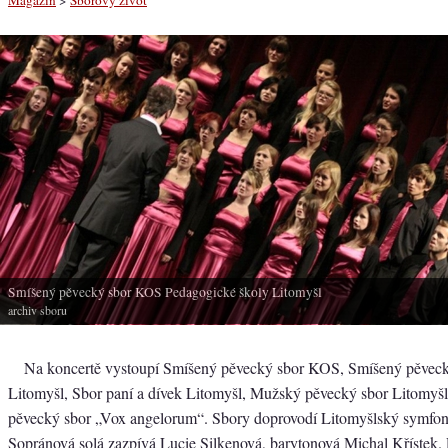
Smíšený pěvecký sbor KOS Pedagogické školy Litomyšl
archiv sboru
Na koncertě vystoupí Smíšený pěvecký sbor KOS, Smíšený pěvecký
Litomyšl, Sbor paní a dívek Litomyšl, Mužský pěvecký sbor Litomyš
pěvecký sbor „Vox angelorum“. Sbory doprovodí Litomyšlský symfoni
Sopránová solá zazpívá Lucie Silkenová, barytonová Michal Křístek.