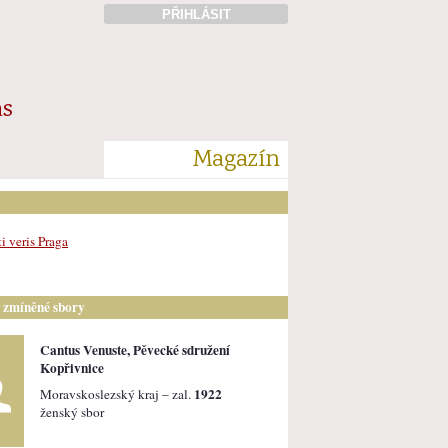
PŘIHLÁSIT
ás
Magazín
i veris Praga
i zmíněné sbory
Cantus Venuste, Pěvecké sdružení
Kopřivnice
1922
Moravskoslezský kraj – zal.
ženský sbor