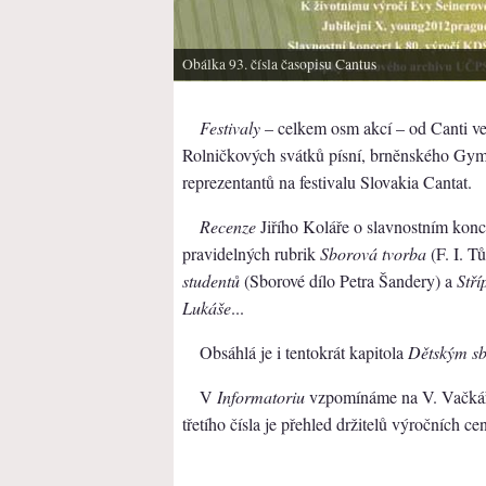
Obálka 93. čísla časopisu Cantus
Festivaly
– celkem osm akcí – od Canti v
Rolničkových svátků písní, brněnského Gym
reprezentantů na festivalu Slovakia Cantat.
Recenze
Jiřího Koláře o slavnostním konc
pravidelných rubrik
Sborová tvorba
(F. I. T
studentů
(Sborové dílo Petra Šandery) a
Stří
Lukáše
...
Obsáhlá je i tentokrát kapitola
Dětským s
V
Informatoriu
vzpomínáme na V. Vačkáře
třetího čísla je přehled držitelů výročních 