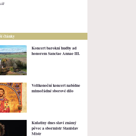
kář
lší články
Koncert barokní hudby ad
honorem Sanctae Annae III.
Velikonoční koncert nabídne
mimořádné sborové dílo
Kulatiny dnes slaví známý
pěvec a sbormistr Stanislav
Mistr