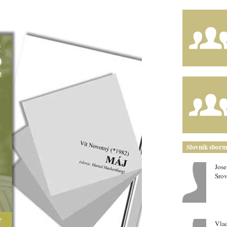
Slovník sborm
Jose
Srov
Vla