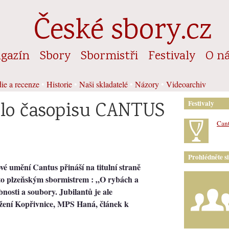
České sbory.cz
gazín
Sbory
Sbormistři
Festivaly
O n
ie a recenze
•
Historie
•
Naši skladatelé
•
Názory
•
Videoarchiv
slo časopisu CANTUS
Festivaly
Cant
Prohlédněte s
ové umění Cantus přináší na titulní straně
to plzeňským sbormistrem : „O rybách a
bnosti a soubory. Jubilantů je ale
užení Kopřivnice, MPS Haná, článek k