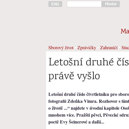
Hledat
ENG
Ma
Sborový život
•
Zprávičky
•
Zahraničí
•
Stud
Letošní druhé čí
právě vyšlo
Letošní druhé číslo čtvrtletníku pro sbor
fotografii Zdeňka Vimra. Rozhovor s tím
o životě ...“ najdete v úvodní kapitole Oso
mnohem více. Pražští pěvci, Pěvecké sdr
poctě Evy Šeinerové a další...