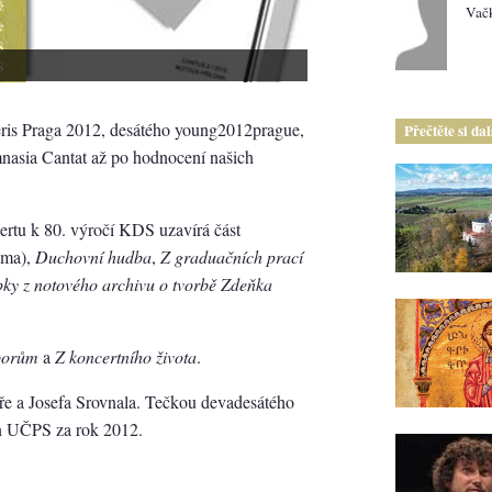
Vač
eris Praga 2012, desátého young2012prague,
Přečtěte si da
nasia Cantat až po hodnocení našich
ertu k 80. výročí KDS uzavírá část
ůma),
Duchovní hudba
,
Z graduačních prací
pky z notového archivu o tvorbě Zdeňka
borům
a
Z koncertního života
.
 a Josefa Srovnala. Tečkou devadesátého
cen UČPS za rok 2012.