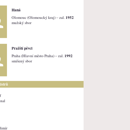
Haná
1952
Olomouc (Olomoucký kraj) – zal.
mužský sbor
Pražští pěvci
1992
Praha (Hlavní město Praha) – zal.
smíšený sbor
istrů
f
nal
dimír