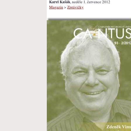
Karel Kašák
, neděle 1. července 2012
Magazín
>
Zprávičky