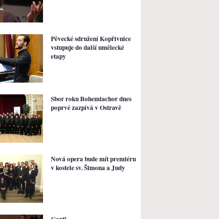
Pěvecké sdružení Kopřivnice
vstupuje do další umělecké
etapy
Sbor roku Bohemiachor dnes
poprvé zazpívá v Ostravě
Nová opera bude mít premiéru
v kostele sv. Šimona a Judy
Canti