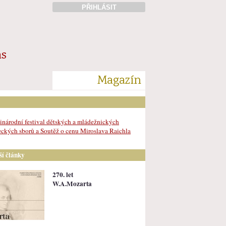
PŘIHLÁSIT
ás
Magazín
národní festival dětských a mládežnických
ckých sborů a Soutěž o cenu Miroslava Raichla
lší články
270. let
W.A.Mozarta