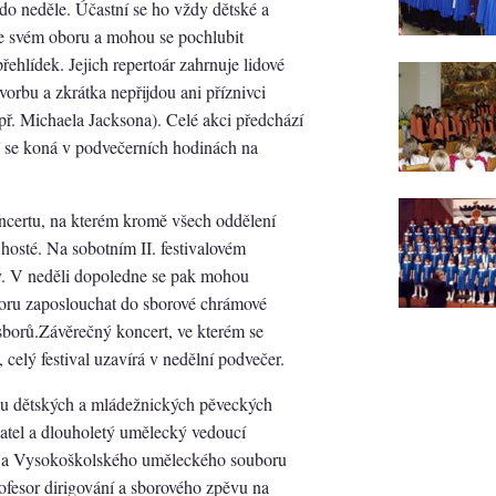
 do neděle. Účastní se ho vždy dětské a
ve svém oboru a mohou se pochlubit
ehlídek. Jejich repertoár zahrnuje lidové
vorbu a zkrátka nepřijdou ani příznivci
př. Michaela Jacksona). Celé akci předchází
é se koná v podvečerních hodinách na
oncertu, na kterém kromě všech oddělení
hosté. Na sobotním II. festivalovém
y. V neděli dopoledne se pak mohou
boru zaposlouchat do sborové chrámové
sborů.Závěrečný koncert, ve kterém se
celý festival uzavírá v nedělní podvečer.
u dětských a mládežnických pěveckých
datel a dlouholetý umělecký vedoucí
) a Vysokoškolského uměleckého souboru
ofesor dirigování a sborového zpěvu na