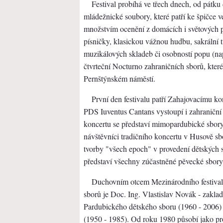
Festival probíhá ve třech dnech, od pátku
mládežnické soubory, které patří ke špičce 
množstvím ocenění z domácích i světových př
písničky, klasickou vážnou hudbu, sakrální t
muzikálových skladeb či osobností popu (na
čtvrteční Nocturno zahraničních sborů, kter
Pernštýnském náměstí.
První den festivalu patří Zahajovacímu k
PDS Iuventus Cantans vystoupí i zahraniční 
koncertu se představí mimopardubické sbor
návštěvníci tradičního koncertu v Husově s
tvorby "všech epoch" v provedení dětských 
představí všechny zúčastněné pěvecké sbory, 
Duchovním otcem Mezinárodního festival
sborů je Doc. Ing. Vlastislav Novák - zakla
Pardubického dětského sboru (1960 - 2006
(1950 - 1985). Od roku 1980 působí jako pr