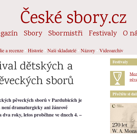
České sbory.cz
gazín
Sbory
Sbormistři
Festivaly
O n
ie a recenze
•
Historie
•
Naši skladatelé
•
Názory
•
Videoarchiv
ival dětských a
Festivaly
Mezi
ěveckých sborů
pěve
Přečtěte si da
ických pěveckých sborů v Pardubicích je
m není dramaturgicky ani žánrově
 dva roky, letos proběhne ve dnech 4. –