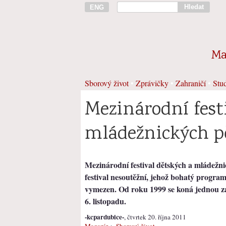
Hledat
ENG
Ma
Sborový život
•
Zprávičky
•
Zahraničí
•
Stud
Mezinárodní fest
mládežnických p
Mezinárodní festival dětských a mládežn
festival nesoutěžní, jehož bohatý progra
vymezen. Od roku 1999 se koná jednou za
6. listopadu.
-kcpardubice-
, čtvrtek 20. října 2011
Magazín
>
Sborový život