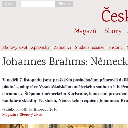
Hledat
ENG
Čes
Magazín
Sbory
Sborový život
•
Zprávičky
•
Zahraničí
•
Studie a recenze
•
Historie
•
Johannes Brahms: Německ
V neděli 7. listopadu jsme pražským posluchačům připravili dalš
plodné spolupráce Vysokoškolského uměleckého souboru UK Pr
chrámu sv. Štěpána z německého Karlsruhe, koncertní provedení
kantátové skladby 19. století, Německého requiem Johannesa Br
-vusuk-
, pondělí 15. listopadu 2010
Magazín
>
Sborový život