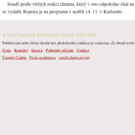
Soudě podle vřelých reakcí chrámu, který v ono odpoledne čítal na
se vydařil. Repríza je na programu v neděli 14. 11. v Karlsruhe.
© Unie českých pěveckých sborů, 2003-2026
Publikování nebo šíření obsahu bez předchozího souhlasu je zakázáno. Za obsah textů o
O nás
Kontakty
Inzerce
Podmínky užívání
Cookies
Časopis Cantus
Festa academica
czech-choirs.eu (en)