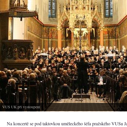
VUS UK při vystoupení
Na koncertě se pod taktovkou uměleckého šéfa pražského VUSu J