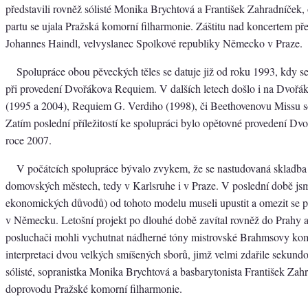
představili rovněž sólisté Monika Brychtová a František Zahradníček, 
partu se ujala Pražská komorní filharmonie. Záštitu nad koncertem pře
Johannes Haindl, velvyslanec Spolkové republiky Německo v Praze.
Spolupráce obou pěveckých těles se datuje již od roku 1993, kdy s
při provedení Dvořákova Requiem. V dalších letech došlo i na Dvořá
(1995 a 2004), Requiem G. Verdiho (1998), či Beethovenovu Missu s
Zatím poslední příležitostí ke spolupráci bylo opětovné provedení D
roce 2007.
V počátcích spolupráce bývalo zvykem, že se nastudovaná skladba
domovských městech, tedy v Karlsruhe i v Praze. V poslední době js
ekonomických důvodů) od tohoto modelu museli upustit a omezit se 
v Německu. Letošní projekt po dlouhé době zavítal rovněž do Prahy a t
posluchači mohli vychutnat nádherné tóny mistrovské Brahmsovy ko
interpretaci dvou velkých smíšených sborů, jimž velmi zdařile sekundov
sólisté, sopranistka Monika Brychtová a basbarytonista František Zah
doprovodu Pražské komorní filharmonie.