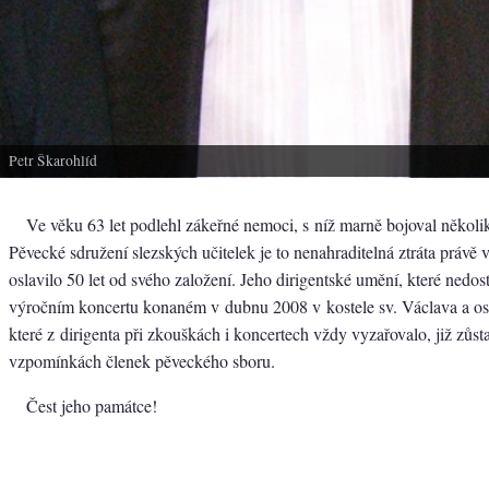
Petr Škarohlíd
Ve věku 63 let podlehl zákeřné nemoci, s níž marně bojoval několi
Pěvecké sdružení slezských učitelek je to nenahraditelná ztráta právě
oslavilo 50 let od svého založení. Jeho dirigentské umění, které nedos
výročním koncertu konaném v dubnu 2008 v kostele sv. Václava a os
které z dirigenta při zkouškách i koncertech vždy vyzařovalo, již zůs
vzpomínkách členek pěveckého sboru.
Čest jeho památce!