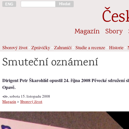
Hledat
ENG
Čes
Magazín
Sbory
Sborový život
•
Zprávičky
•
Zahraničí
•
Studie a recenze
•
Historie
•
Smuteční oznámení
Dirigent Petr Škarohlíd opustil 24. října 2008 Pěvecké sdružení sl
Opavě.
-cs-
, sobota 15. listopadu 2008
Magazín
>
Sborový život