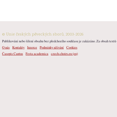
© Unie českých pěveckých sborů, 2003-2026
Publikování nebo šíření obsahu bez předchozího souhlasu je zakázáno. Za obsah textů o
O nás
Kontakty
Inzerce
Podmínky užívání
Cookies
Časopis Cantus
Festa academica
czech-choirs.eu (en)