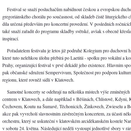
Festival se snaží posluchačům nabídnout českou a evropskou duch
gregoriánského chorálu po současnost, od skladeb čistě liturgického c
díla určená především pro koncertní provedení. V posledních ročnícíc
také snaží zařadit do programu skladby světské, avšak s obecně křesť
inspirací.
Pořadatelem festivalu je letos již podruhé Kolegium pro duchovní 
které tuto nelehkou úlohu přebírá po Laetitii - spolku pro vokální a 
Prahy, organizující festival v prvé dekádě jeho existence. Hlavním sp
pak občanské sdružení Sempervivum, Společnost pro podporu kulturn
regionu, které rovněž sídlí v Klatovech.
Samotné koncerty se odehrají na několika místech výše zmíněných 
centrem v Klatovech, a dále například v Běšinách, Chlistově, Kdyni, 
Čechovem, Koutu na Šumavě, Těchonicích, Žinkovech, Zwieselu a B
akce pak vyvrcholí slavnostním závěrečným koncertem, za účasti něko
orchestru, který se uskuteční v klatovském arciděkanském kostele N
v sobotu 24. května. Následující neděli vystoupí jednotlivé sbory v r