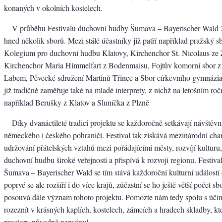
konaných v okolních kostelech.
V průběhu Festivalu duchovní hudby Šumava – Bayerischer Wald 2
hned několik sborů. Mezi stálé účastníky již patří například pražský s
Kolegium pro duchovní hudbu Klatovy, Kirchenchor St. Nicolaus ze 
Kirchenchor Maria Himmelfart z Bodenmaisu, Fojtův komorní sbor z
Labem, Pěvecké sdružení Martinů Třinec a Sbor církevního gymnázia 
již tradičně zaměřuje také na mladé interprety, z nichž na letošním ro
například Berušky z Klatov a Sluníčka z Plzně
Díky dvanáctileté tradici projektu se každoročně setkávají návštěvní
německého i českého pohraničí. Festival tak získává mezinárodní chara
udržování přátelských vztahů mezi pořádajícími městy, rozvíjí kulturu,
duchovní hudbu široké veřejnosti a přispívá k rozvoji regionu. Festiv
Šumava – Bayerischer Wald se tím stává každoroční kulturní událostí 
poprvé se ale rozšíří i do více krajů, zúčastní se ho ještě větší počet sb
posouvá dále význam tohoto projektu. Pomozte nám tedy spolu s účin
rozeznít v krásných kaplích, kostelech, zámcích a hradech skladby, kte
prostory původně napsány!