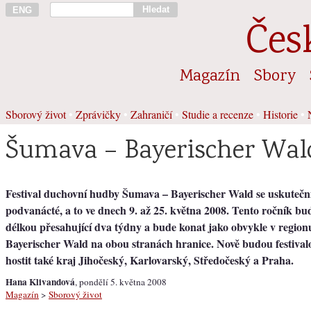
Hledat
ENG
Čes
Magazín
Sbory
Sborový život
•
Zprávičky
•
Zahraničí
•
Studie a recenze
•
Historie
•
Šumava – Bayerischer Wal
Festival duchovní hudby Šumava – Bayerischer Wald se uskuteční 
podvanácté, a to ve dnech 9. až 25. května 2008. Tento ročník b
délkou přesahující dva týdny a bude konat jako obvykle v regio
Bayerischer Wald na obou stranách hranice. Nově budou festival
hostit také kraj Jihočeský, Karlovarský, Středočeský a Praha.
Hana Klivandová
, pondělí 5. května 2008
Magazín
>
Sborový život