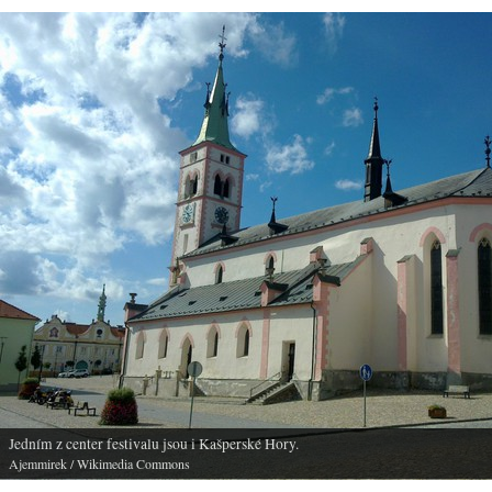
Jedním z center festivalu jsou i Kašperské Hory.
Ajemmirek
/ Wikimedia Commons