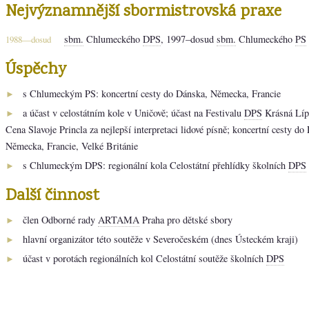
Nejvýznamnější sbormistrovská praxe
sbm.
Chlumeckého
DPS
, 1997–dosud
sbm.
Chlumeckého
PS
1988—dosud
Úspěchy
s Chlumeckým PS: koncertní cesty do Dánska, Německa, Francie
►
a účast v celostátním kole v Uničově; účast na Festivalu
DPS
Krásná Líp
►
Cena Slavoje Princla za nejlepší interpretaci lidové písně; koncertní cesty d
Německa, Francie, Velké Británie
s Chlumeckým DPS: regionální kola Celostátní přehlídky školních
DPS
►
Další činnost
člen Odborné rady
ARTAMA
Praha pro dětské sbory
►
hlavní organizátor této soutěže v Severočeském (dnes Ústeckém kraji)
►
účast v porotách regionálních kol Celostátní soutěže školních
DPS
►