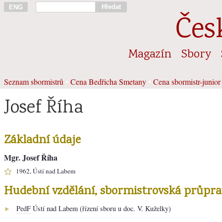
Hledat
ENG
Čes
Magazín
Sbory
Seznam sbormistrů
•
Cena Bedřicha Smetany
•
Cena sbormistr-junior
Josef Říha
Základní údaje
Mgr. Josef Říha
1962, Ústí nad Labem
Hudební vzdělání, sbormistrovská průpra
PedF
Ústí nad Labem (řízení sboru u doc. V. Kuželky)
►