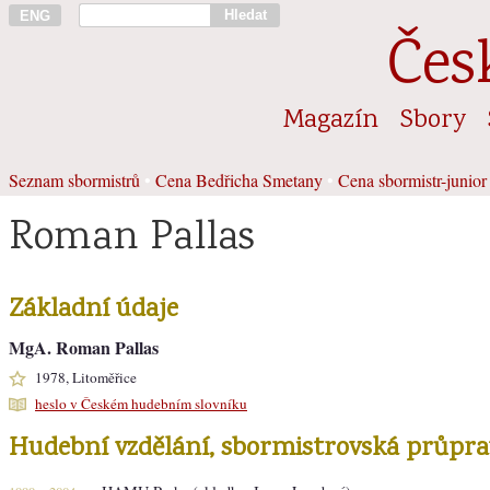
Hledat
ENG
Čes
Magazín
Sbory
Seznam sbormistrů
•
Cena Bedřicha Smetany
•
Cena sbormistr-junior
Roman Pallas
Základní údaje
MgA. Roman Pallas
1978, Litoměřice
heslo v Českém hudebním slovníku
Hudební vzdělání, sbormistrovská průpra