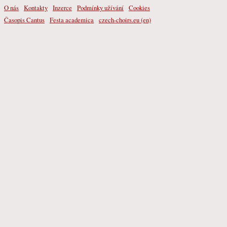
O nás
Kontakty
Inzerce
Podmínky užívání
Cookies
Časopis Cantus
Festa academica
czech-choirs.eu (en)