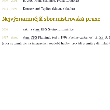
HAMU
Praha (skladba, Ivana Loudová)
1999—2004
Konzervatoř Teplice (klavír, skladba)
1993—1999
Nejvýznamnější sbormistrovská praxe
zakl. a
sbm.
KPS Syrinx Litoměřice
2006
sbm.
DPS
Plamínek (od r. 1998 Puellae cantantes) při
ZŠ
B. 
1997—dosud
(sbor se zaměřuje na interpretaci soudobé hudby, provádí premiéry děl mladý