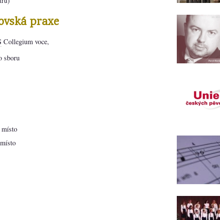
tru)
ovská praxe
S
Collegium voce,
o sboru
 místo
 místo