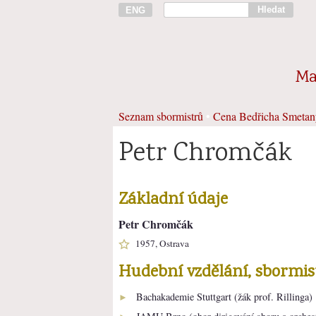
Hledat
ENG
Ma
Seznam sbormistrů
•
Cena Bedřicha Smetan
Petr Chromčák
Základní údaje
Petr Chromčák
1957, Ostrava
Hudební vzdělání, sbormi
Bachakademie Stuttgart (žák prof. Rillinga)
►