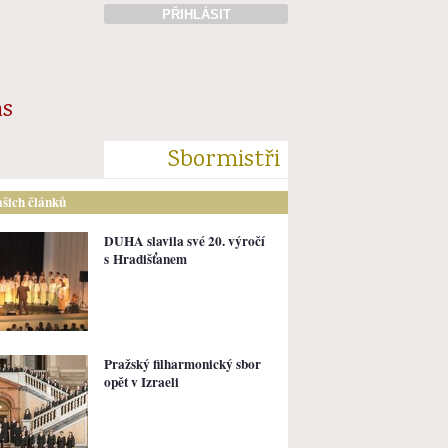
PŘIHLÁSIT
ás
Sbormistři
ašich článků
DUHA slavila své 20. výročí
s Hradišťanem
Pražský filharmonický sbor
opět v Izraeli