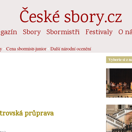
České sbory.cz
gazín
Sbory
Sbormistři
Festivaly
O n
y
•
Cena sbormistr-junior
•
Další národní ocenění
Vyberte si z n
strovská průprava