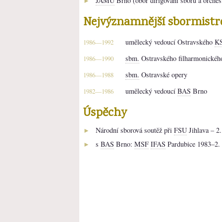
JAMU
Brno (obor dirigování sboru a orches
►
Nejvýznamnější sbormistr
umělecký vedoucí Ostravského
K
1986—1992
sbm.
Ostravského filharmonickéh
1986—1990
sbm.
Ostravské opery
1986—1988
umělecký vedoucí
BAS
Brno
1982—1986
Úspěchy
Národní sborová soutěž při
FSU
Jihlava – 2.
►
s
BAS
Brno:
MSF
IFAS
Pardubice 1983–2.
►