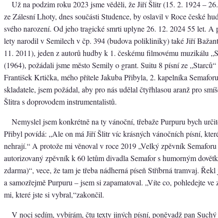
Už na podzim roku 2023 jsme věděli, že Jiří Šlitr (15. 2. 1924 – 26
ze Zálesní Lhoty, dnes součásti Studence, by oslavil v Roce české hu
svého narození. Od jeho tragické smrti uplyne 26. 12. 2024 55 let. A 
lety narodil v Semilech v čp. 394 (budova polikliniky) také Jiří Bažan
11. 2011), jeden z autorů hudby k 1. českému filmovému muzikálu „S
(1964), požádali jsme město Semily o grant. Suitu 8 písní ze „Starců“
František Krtička, mého přítele Jakuba Přibyla, 2. kapelníka Semafor
skladatele, jsem požádal, aby pro nás udělal čtyřhlasou aranž pro smíš
Šlitra s doprovodem instrumentalistů.
Nemyslel jsem konkrétně na ty vánoční, třebaže Purpuru bych urči
Přibyl povídá: „Ale on má Jiří Šlitr víc krásných vánočních písní, kter
nehrají.“ A protože mi věnoval v roce 2019 „Velký zpěvník Semafor
autorizovaný zpěvník k 60 letům divadla Semafor s humorným dovětk
zdarma)“, vece, že tam je třeba nádherná píseň Stříbrná tramvaj. Řekl j
a samozřejmě Purpuru – jsem si zapamatoval. „Víte co, pohledejte ve 
mi, které jste si vybral,“zakončil.
V noci sedím, vybírám, čtu texty jiných písní, poněvadž pan Suchý n