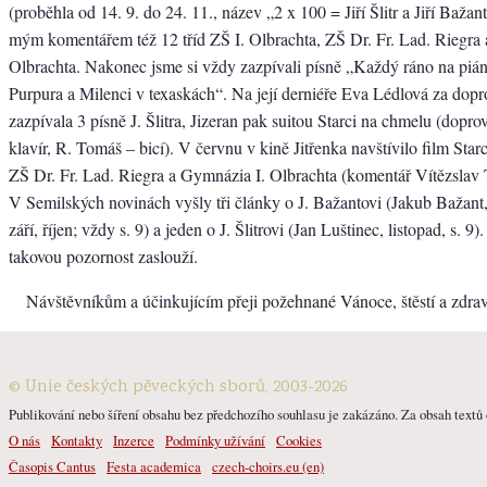
(proběhla od 14. 9. do 24. 11., název „2 x 100 = Jiří Šlitr a Jiří Bažant
mým komentářem též 12 tříd ZŠ I. Olbrachta, ZŠ Dr. Fr. Lad. Riegra
Olbrachta. Nakonec jsme si vždy zazpívali písně „Každý ráno na pián
Purpura a Milenci v texaskách“. Na její derniéře Eva Lédlová za do
zazpívala 3 písně J. Šlitra, Jizeran pak suitou Starci na chmelu (dopr
klavír, R. Tomáš – bicí). V červnu v kině Jitřenka navštívilo film Star
ZŠ Dr. Fr. Lad. Riegra a Gymnázia I. Olbrachta (komentář Vítězslav T
V Semilských novinách vyšly tři články o J. Bažantovi (Jakub Bažant,
září, říjen; vždy s. 9) a jeden o J. Šlitrovi (Jan Luštinec, listopad, s. 9)
takovou pozornost zaslouží.
Návštěvníkům a účinkujícím přeji požehnané Vánoce, štěstí a zdra
© Unie českých pěveckých sborů, 2003-2026
Publikování nebo šíření obsahu bez předchozího souhlasu je zakázáno. Za obsah textů o
O nás
Kontakty
Inzerce
Podmínky užívání
Cookies
Časopis Cantus
Festa academica
czech-choirs.eu (en)