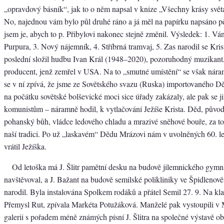
„opravdový básník“, jak to o něm napsal v knize „Všechny krásy světa“
No, najednou vám bylo půl druhé ráno a já měl na papírku napsáno pě
jsem je, abych to p. Přibylovi nakonec stejně změnil. Výsledek: 1. Vá
Purpura, 3. Nový nájemník, 4. Stříbrná tramvaj, 5. Zas narodil se Kris
poslední složil hudbu Ivan Král (1948–2020), pozoruhodný muzikant, 
producent, jenž zemřel v USA. Na to „smutné umístění“ se však náram
se v ní zpívá, že jsme ze Sovětského svazu (Ruska) importovaného D
na počátku sovětské bolševické moci sice úřady zakázaly, ale pak se j
komunistům – náramně hodil, k vytlačování Ježíše Krista. Děd, původ
pohanský bůh, vládce ledového chladu a mrazivé sněhové bouře, za to
naší tradici. Po už „laskavém“ Dědu Mrázovi nám v uvolněných 60. le
vrátil Ježíška.
Od letoška má J. Šlitr pamětní desku na budově jilemnického gymná
navštěvoval, a J. Bažant na budově semilské polikliniky ve Špidlenově 
narodil. Byla instalována Spolkem rodáků a přátel Semil 27. 9. Na klav
Přemysl Rut, zpívala Markéta Potužáková. Manželé pak vystoupili v 
galerii s pořadem méně známých písní J. Šlitra na společné výstavě 