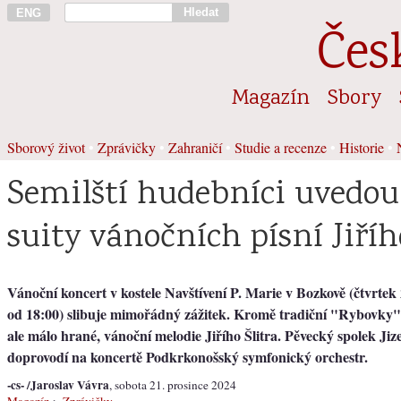
Hledat
ENG
Čes
Magazín
Sbory
Sborový život
•
Zprávičky
•
Zahraničí
•
Studie a recenze
•
Historie
•
Semilští hudebníci uvedo
suity vánočních písní Jiříh
Vánoční koncert v kostele Navštívení P. Marie v Bozkově (čtvrtek
od 18:00) slibuje mimořádný zážitek. Kromě tradiční "Rybovky" 
ale málo hrané, vánoční melodie Jiřího Šlitra. Pěvecký spolek Ji
doprovodí na koncertě Podkrkonošský symfonický orchestr.
-cs- /Jaroslav Vávra
, sobota 21. prosince 2024
Magazín
>
Zprávičky