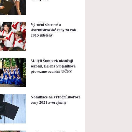
Výroční sborové a
sbormistrovské ceny za rok
2015 uděleny
Motýli Šumperk ukončují
sezónu, Helena Stojaníková
převezme ocenění UČPS
Nominace na výroční sborové
ceny 2021 zveřejněny