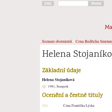
Hledat
ENG
Ma
Seznam sbormistrů
•
Cena Bedřicha Smetan
Helena Stojaník
Základní údaje
Helena Stojaníková
1981, Šumperk
Ocenění a čestné tituly
Cena Františka Lýska
2021