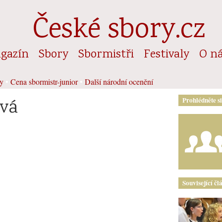
České sbory.cz
gazín
Sbory
Sbormistři
Festivaly
O n
y
•
Cena sbormistr-junior
•
Další národní ocenění
ová
Prohlédněte s
Související čl