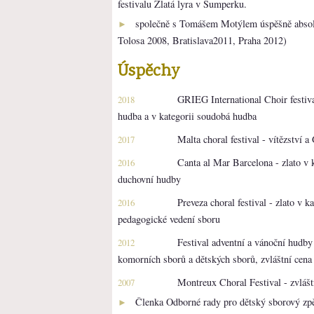
festivalu Zlatá lyra v Šumperku.
společně s Tomášem Motýlem úspěšně absol
►
Tolosa 2008, Bratislava2011, Praha 2012)
Úspěchy
GRIEG International Choir festiva
2018
hudba a v kategorii soudobá hudba
Malta choral festival - vítězství 
2017
Canta al Mar Barcelona - zlato v 
2016
duchovní hudby
Preveza choral festival - zlato v k
2016
pedagogické vedení sboru
Festival adventní a vánoční hudby
2012
komorních sborů a dětských sborů, zvláštní cena
Montreux Choral Festival - zvlášt
2007
Členka Odborné rady pro dětský sborový 
►