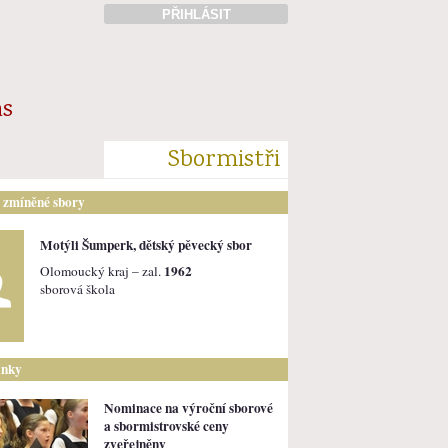
PŘIHLÁSIT
ás
Sbormistři
i zmíněné sbory
Motýli Šumperk, dětský pěvecký sbor
1962
Olomoucký kraj – zal.
sborová škola
ánky
Nominace na výroční sborové
a sbormistrovské ceny
zveřejněny