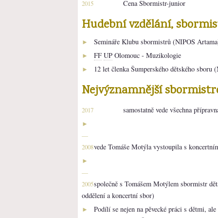
Cena Sbormistr-junior
2015
Hudební vzdělání, sbormi
Semináře Klubu sbormistrů (NIPOS Artama
►
FF
UP
Olomouc - Muzikologie
►
12 let členka Šumperského dětského sboru 
►
Nejvýznamnější sbormistr
samostatně vede všechna přípravná
2017
►
—
vede Tomáše Motýla vystoupila s koncertním
2008
►
—
společně s Tomášem Motýlem sbormistr dět
2005
oddělení a koncertní sbor)
Podílí se nejen na pěvecké práci s dětmi, ale
►