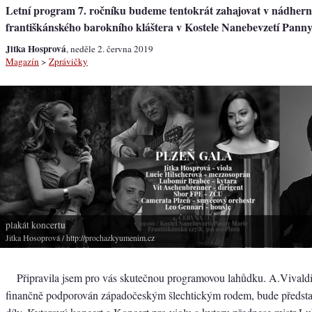
Letní program 7. ročníku budeme tentokrát zahajovat v nádher
františkánského barokního kláštera v Kostele Nanebevzetí Pann
Jitka Hosprová
, neděle 2. června 2019
Magazín
>
Zprávičky
plakát koncertu
Jitka Hosoprová
/ http://prochazkyumenim.cz
Připravila jsem pro vás skutečnou programovou lahůdku. A.Vivaldi,
finančně podporován západočeským šlechtickým rodem, bude předsta