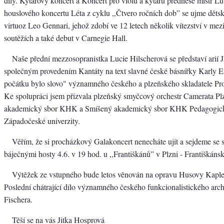
díly. Kytarový koncert a Koncert pro violu a kytaru přednese mistr L
houslového koncertu Léta z cyklu ,,Čtvero ročních dob” se ujme dětsk
virtuoz Leo Gennari, jehož zdobí ve 12 letech několik vítezství v me
soutěžích a také debut v Carnegie Hall.
Naše přední mezzosopranistka Lucie Hilscherová se představí arií 
společným provedením Kantáty na text slavné české básnířky Karly Er
počátku bylo slovo" významného českého a plzeňského skladatele Pro
Ke spolupráci jsem přizvala plzeňský smyčcový orchestr Camerata Pl
akademický sbor KHK a Smíšený akademický sbor KHK Pedagogick
Západočeské univerzity.
Věřím, že si procházkový Galakoncert nenecháte ujít a sejdeme se
báječnými hosty 4.6. v 19 hod. u ,,Františkánů” v Plzni - Františkáns
Výtěžek ze vstupného bude letos věnován na opravu Husovy Kaple
Poslední chátrající dílo významného českého funkcionalistického archi
Fischera.
Těší se na vás Jitka Hosprová