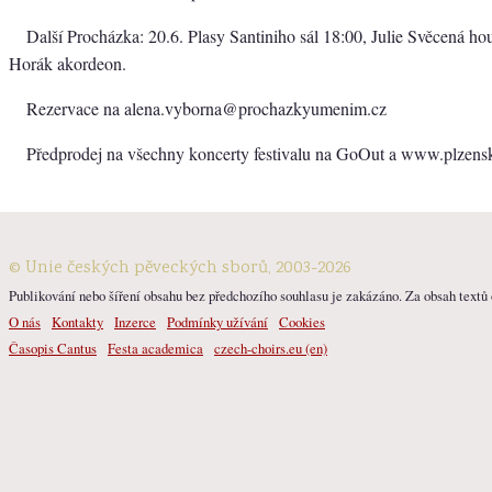
Další Procházka: 20.6. Plasy Santiniho sál 18:00, Julie Svěcená ho
Horák akordeon.
Rezervace na alena.vyborna@prochazkyumenim.cz
Předprodej na všechny koncerty festivalu na GoOut a www.plzens
© Unie českých pěveckých sborů, 2003-2026
Publikování nebo šíření obsahu bez předchozího souhlasu je zakázáno. Za obsah textů o
O nás
Kontakty
Inzerce
Podmínky užívání
Cookies
Časopis Cantus
Festa academica
czech-choirs.eu (en)