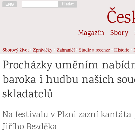
Hledat
ENG
Čes
Magazín
Sbory
Sborový život
•
Zprávičky
•
Zahraničí
•
Studie a recenze
•
Historie
•
Procházky uměním nabíd
baroka i hudbu našich so
skladatelů
Na festivalu v Plzni zazní kantáta 
Jiřího Bezděka