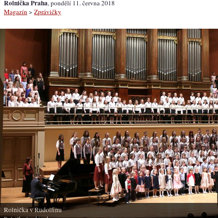
Rolnička Praha
, pondělí 11. června 2018
Magazín
>
Zprávičky
Rolnička v Rudolfinu