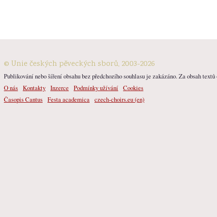
© Unie českých pěveckých sborů, 2003-2026
Publikování nebo šíření obsahu bez předchozího souhlasu je zakázáno. Za obsah textů o
O nás
Kontakty
Inzerce
Podmínky užívání
Cookies
Časopis Cantus
Festa academica
czech-choirs.eu (en)