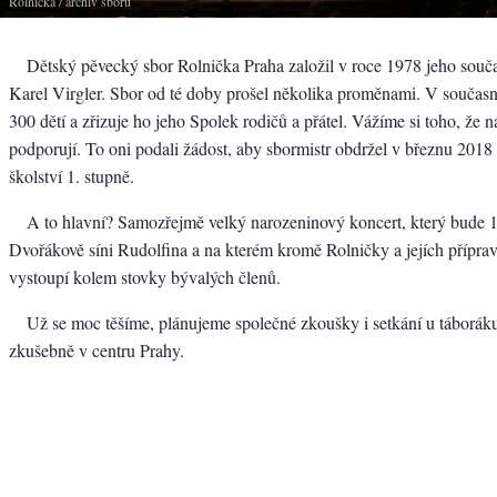
Rolnička
/ archiv sboru
Dětský pěvecký sbor Rolnička Praha založil v roce 1978 jeho souča
Karel Virgler. Sbor od té doby prošel několika proměnami. V součas
300 dětí a zřizuje ho jeho Spolek rodičů a přátel. Vážíme si toho, že 
podporují. To oni podali žádost, aby sbormistr obdržel v březnu 2018 
školství 1. stupně.
A to hlavní? Samozřejmě velký narozeninový koncert, který bude 
Dvořákově síni Rudolfina a na kterém kromě Rolničky a jejích přípra
vystoupí kolem stovky bývalých členů.
Už se moc těšíme, plánujeme společné zkoušky i setkání u táboráku
zkušebně v centru Prahy.