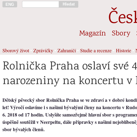
Hledat
ENG
Čes
Magazín
Sbory
Sborový život
•
Zprávičky
•
Zahraničí
•
Studie a recenze
•
Historie
•
Rolnička Praha oslaví své 4
narozeniny na koncertu v 
Dětský pěvecký sbor Rolnička Praha se ve zdraví a v dobré kondic
let! Výročí oslavíme i s našimi bývalými členy na koncertu v Rudo
6. 2018 od 17 hodin. Uslyšíte samozřejmě hlavní sbor s program
úspěšně soutěžil v Neerpeltu, dále přípravky s našimi nejoblíben
sbor bývalých členů.