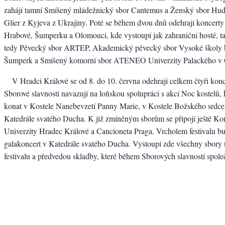
zahájí tamní Smíšený mládežnický sbor Cantemus a Ženský sbor Hude
Glier z Kyjeva z Ukrajiny. Poté se během dvou dnů odehrají koncerty
Hrabové, Šumperku a Olomouci, kde vystoupí jak zahraniční hosté, ta
tedy Pěvecký sbor ARTEP, Akademický pěvecký sbor Vysoké školy 
Šumperk a Smíšený komorní sbor ATENEO Univerzity Palackého v
V Hradci Králové se od 8. do 10. června odehrají celkem čtyři konc
Sborové slavnosti navazují na loňskou spolupráci s akcí Noc kostelů,
konat v Kostele Nanebevzetí Panny Marie, v Kostele Božského srdce
Katedrále svatého Ducha. K již zmíněným sborům se připojí ještě Ko
Univerzity Hradec Králové a Cancioneta Praga. Vrcholem festivalu b
galakoncert v Katedrále svatého Ducha. Vystoupí zde všechny sbory ú
festivalu a předvedou skladby, které během Sborových slavností spole