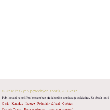
© Unie českých pěveckých sborů, 2003-2026
Publikování nebo šíření obsahu bez předchozího souhlasu je zakázáno. Za obsah textů o
O nás
Kontakty
Inzerce
Podmínky užívání
Cookies
Časopis Cantus
Festa academica
czech-choirs.eu (en)