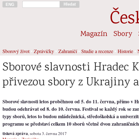
Hledat
ENG
Čes
Magazín
Sbory
Sborový život
•
Zprávičky
•
Zahraničí
•
Studie a recenze
•
Historie
•
Sborové slavnosti Hradec K
přivezou sbory z Ukrajiny
Sborové slavnosti letos proběhnou od 5. do 11. června, přímo v H
budou odehrávat od 8. do 10. června. Festival se každý rok se za
typy sborů, letos to budou mládežnická, středoškolská a univerzitn
programu se představí celkem 10 sborů včetně dvou zahraničních
tisková zpráva
, sobota 3. června 2017
Magazín
>
Zprávičky