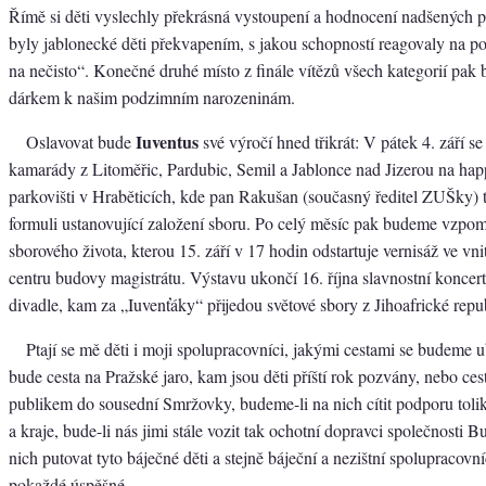
Římě si děti vyslechly překrásná vystoupení a hodnocení nadšených p
byly jablonecké děti překvapením, s jakou schopností reagovaly na po
na nečisto“. Konečné druhé místo z finále vítězů všech kategorií pak
dárkem k našim podzimním narozeninám.
Iuventus
Oslavovat bude
své výročí hned třikrát: V pátek 4. září se
kamarády z Litoměřic, Pardubic, Semil a Jablonce nad Jizerou na ha
parkovišti v Hraběticích, kde pan Rakušan (současný ředitel ZUŠky) 
formuli ustanovující založení sboru. Po celý měsíc pak budeme vzpom
sborového života, kterou 15. září v 17 hodin odstartuje vernisáž ve v
centru budovy magistrátu. Výstavu ukončí 16. října slavnostní koncer
divadle, kam za „Iuvenťáky“ přijedou světové sbory z Jihoafrické repu
Ptají se mě děti i moji spolupracovníci, jakými cestami se budeme ub
bude cesta na Pražské jaro, kam jsou děti příští rok pozvány, nebo ce
publikem do sousední Smržovky, budeme-li na nich cítit podporu tolika
a kraje, bude-li nás jimi stále vozit tak ochotní dopravci společnosti B
nich putovat tyto báječné děti a stejně báječní a nezištní spolupracovní
pokaždé úspěšné.