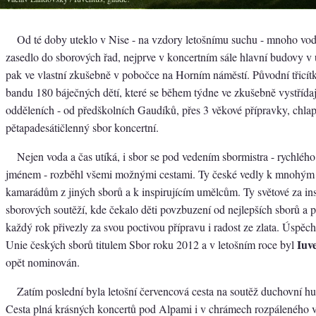
Od té doby uteklo v Nise - na vzdory letošnímu suchu - mnoho vod
zasedlo do sborových řad, nejprve v koncertním sále hlavní budovy v 
pak ve vlastní zkušebně v pobočce na Horním náměstí. Původní třicítk
bandu 180 báječných dětí, které se během týdne ve zkušebně vystřídají
odděleních - od předškolních Gaudíků, přes 3 věkové přípravky, chla
pětapadesátičlenný sbor koncertní.
Nejen voda a čas utíká, i sbor se pod vedením sbormistra - rychlého
jménem - rozběhl všemi možnými cestami. Ty české vedly k mnohým
kamarádům z jiných sborů a k inspirujícím umělcům. Ty světové za ins
sborových soutěží, kde čekalo děti povzbuzení od nejlepších sborů a 
každý rok přivezly za svou poctivou přípravu i radost ze zlata. Úspěch
Iuv
Unie českých sborů titulem Sbor roku 2012 a v letošním roce byl
opět nominován.
Zatím poslední byla letošní červencová cesta na soutěž duchovní 
Cesta plná krásných koncertů pod Alpami i v chrámech rozpáleného v