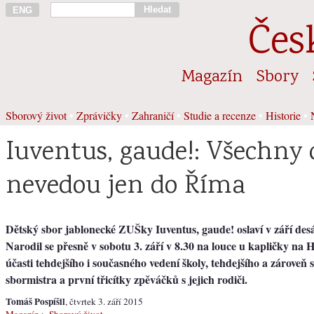
Hledat
ENG
Čes
Magazín
Sbory
Sborový život
•
Zprávičky
•
Zahraničí
•
Studie a recenze
•
Historie
•
Iuventus, gaude!: Všechny 
nevedou jen do Říma
Dětský sbor jablonecké ZUŠky Iuventus, gaude! oslaví v září des
Narodil se přesně v sobotu 3. září v 8.30 na louce u kapličky na 
účasti tehdejšího i současného vedení školy, tehdejšího a zároveň
sbormistra a první třicítky zpěváčků s jejich rodiči.
Tomáš Pospíšil
, čtvrtek 3. září 2015
Magazín
>
Sborový život