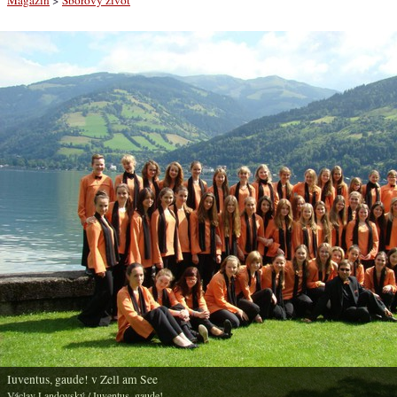
Iuventus, gaude! v Zell am See
Václav Landovský
/ Iuventus, gaude!