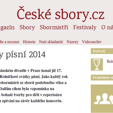
České sbory.cz
gazín
Sbory
Sbormistři
Festivaly
O n
ie a recenze
•
Historie
•
Naši skladatelé
•
Názory
•
Videoarchiv
 písní 2014
Festivaly
Roln
iánském divadle v Praze konal již 17.
Rolničkové svátky písní. Jako každý rok
Prohlédněte s
 i sbormistrů ze sborů podobného věku a
 Dalším cílem byla vzpomínka na
 bohaté tvorby pro děti v repertoáru
m zpívání na závěr každého koncertu.