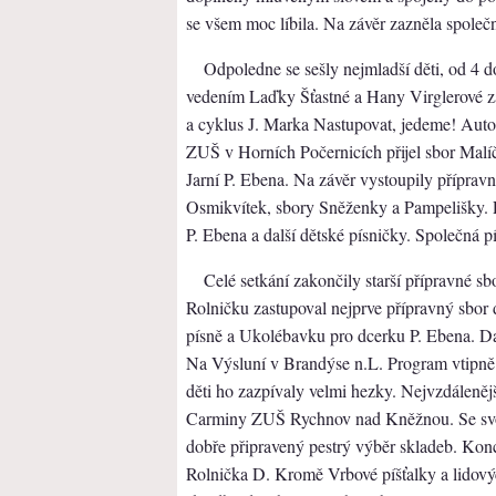
se všem moc líbila. Na závěr zazněla spole
Odpoledne se sešly nejmladší děti, od 4 d
vedením Laďky Šťastné a Hany Virglerové za
a cyklus J. Marka Nastupovat, jedeme! Autor
ZUŠ v Horních Počernicích přijel sbor Malí
Jarní P. Ebena. Na závěr vystoupily příprav
Osmikvítek, sbory Sněženky a Pampelišky. 
P. Ebena a další dětské písničky. Společná pí
Celé setkání zakončily starší přípravné sbo
Rolničku zastupoval nejprve přípravný sbor dě
písně a Ukolébavku pro dcerku P. Ebena. Da
Na Výsluní v Brandýse n.L. Program vtipně
děti ho zazpívaly velmi hezky. Nejvzdáleněj
Carminy ZUŠ Rychnov nad Kněžnou. Se svou
dobře připravený pestrý výběr skladeb. Konce
Rolnička D. Kromě Vrbové píšťalky a lidovýc