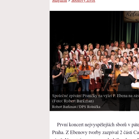
Společné zpívání Písničky na výlet P. Ebena na zá
(Foto: Robert Barkman)
Robert Barkman
/ DPS Rolnička
První koncert nejvyspělejších sborů v páte
Praha. Z Ebenovy tvorby zazpíval 2 části Ca