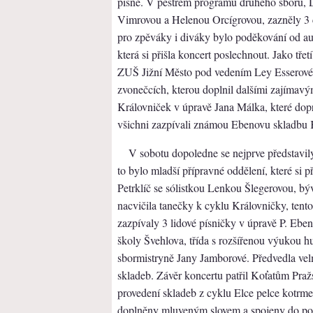
písně. V pestrém programu druhého sboru
Vimrovou a Helenou Orcígrovou, zazněly 3 
pro zpěváky i diváky bylo poděkování od a
která si přišla koncert poslechnout. Jako tře
ZUŠ Jižní Město pod vedením Ley Esserové.
zvonečcích, kterou doplnil dalšími zajímav
Královniček v úpravě Jana Málka, které dopr
všichni zazpívali známou Ebenovu skladbu 
V sobotu dopoledne se nejprve představily 
to bylo mladší přípravné oddělení, které si 
Petrklíč se sólistkou Lenkou Šlegerovou, bý
nacvičila tanečky k cyklu Královničky, tento
zazpívaly 3 lidové písničky v úpravě P. Eben
školy Švehlova, třída s rozšířenou výukou 
sbormistryně Jany Jamborové. Předvedla vel
skladeb. Závěr koncertu patřil Koťatům Pražsk
provedení skladeb z cyklu Elce pelce kotrm
doplněny mluveným slovem a spojeny do po