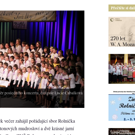
Přečtěte si da
věr posledního koncertu, diriguje Lucie Cabalková
k večer zahájil pořádající sbor Rolnička
tonových mudrosloví a dvě krásné jarní