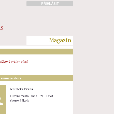
PŘIHLÁSIT
ás
Magazín
ičkové svátky písní
i zmíněné sbory
Rolnička Praha
1978
Hlavní město Praha – zal.
sborová škola