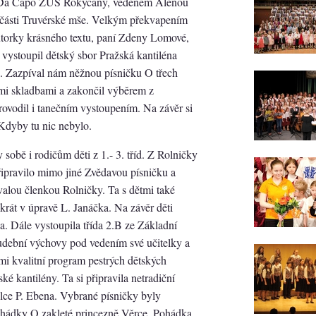
, Da Capo ZUŠ Rokycany, vedeném Alenou
části Truvérské mše. Velkým překvapením
utorky krásného textu, paní Zdeny Lomové,
tí vystoupil dětský sbor Pražská kantiléna
 Zazpíval nám něžnou písničku O třech
ými skladbami a zakončil výběrem z
ovodil i tanečním vystoupením. Na závěr si
Kdyby tu nic nebylo.
sobě i rodičům děti z 1.- 3. tříd. Z Rolničky
připravilo mimo jiné Zvědavou písničku a
valou členkou Rolničky. Ta s dětmi také
krát v úpravě L. Janáčka. Na závěr děti
a. Dále vystoupila třída 2.B ze Základní
hudební výchovy pod vedením své učitelky a
mi kvalitní program pestrých dětských
é kantilény. Ta si připravila netradiční
elce P. Ebena. Vybrané písničky byly
hádky O zakleté princezně Věrce. Pohádka