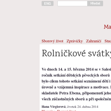
Hledat
ENG
Ma
Sborový život
•
Zprávičky
•
Zahraničí
•
Stud
Rolničkové svátky
Ve dnech 14. a 15. března 2014 se v Sales
ročník setkání dětských pěveckých sborů 
bylo cílem tohoto setkání seznámení dětí
úrovně a vzájemná inspirace a motivace.
skladatele Petra Ebena, připomenutí jeho
všech zúčastněných sborů a při společné
Hana Virglerová
, čtvrtek 24. dubna 2014
Magazín
>
Sborový život