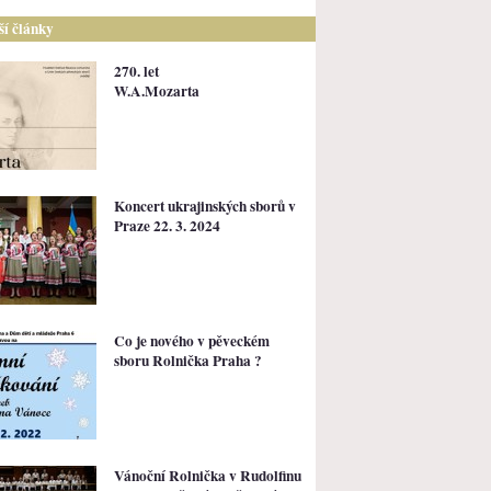
lší články
270. let
W.A.Mozarta
Koncert ukrajinských sborů v
Praze 22. 3. 2024
Co je nového v pěveckém
sboru Rolnička Praha ?
Vánoční Rolnička v Rudolfinu