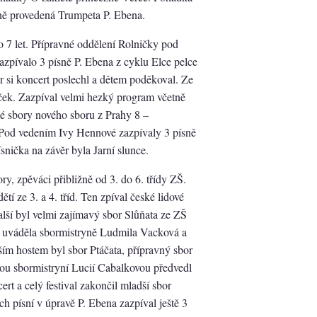
čně provedená Trumpeta P. Ebena.
o 7 let. Přípravné oddělení Rolničky pod
zpívalo 3 písně P. Ebena z cyklu Elce pelce
 si koncert poslechl a dětem poděkoval. Ze
ček. Zazpíval velmi hezký program včetně
né sbory nového sboru z Prahy 8 –
Pod vedením Ivy Hennové zazpívaly 3 písně
snička na závěr byla Jarní slunce.
ry, zpěváci přibližně od 3. do 6. třídy ZŠ.
tí ze 3. a 4. tříd. Ten zpíval české lidové
lší byl velmi zajímavý sbor Slůňata ze ZŠ
 uváděla sbormistryně Ludmila Vacková a
ším hostem byl sbor Ptáčata, přípravný sbor
 sbormistryní Lucií Cabalkovou předvedl
rt a celý festival zakončil mladší sbor
h písní v úpravě P. Ebena zazpíval ještě 3