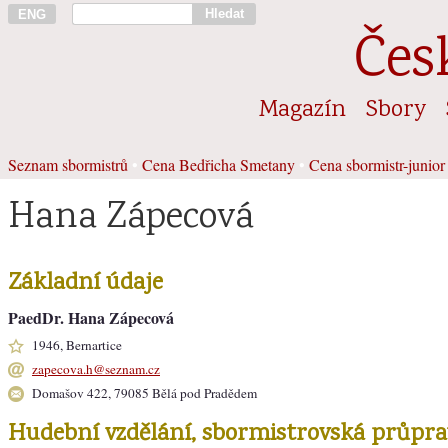
Hledat
ENG
Čes
Magazín
Sbory
Seznam sbormistrů
•
Cena Bedřicha Smetany
•
Cena sbormistr-junior
Hana Zápecová
Základní údaje
PaedDr. Hana Zápecová
1946, Bernartice
zapecova.h@seznam.cz
Domašov 422, 79085 Bělá pod Pradědem
Hudební vzdělání, sbormistrovská průpra