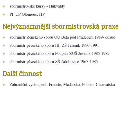
sbormistrovské kurzy - Hukvaldy
►
PF
UP
Olomouc,
HV
►
Nejvýznamnější sbormistrovská praxe
sbormistr Ženského sboru OÚ Bělá pod Pradědem 1989- dosud
►
sbormistr pěveckého sboru III.
ZŠ
Jeseník 1990-1991
►
sbormistr pěveckého sboru Poupata
ZUŠ
Jeseník 1985-1989
►
sbormistr pěveckého sboru
ZŠ
Adolfovice 1967-1985
►
Další činnost
Zahraniční vystoupení: Francie, Maďarsko, Polsko, Chorvatsko
►