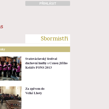
PŘIHLÁSIT
ás
Sbormistři
ánky
Svatováclavský festival
duchovní hudby s Cenou Jiřího
Koláře FONS 2013
Za zpěvem do
Velké Lhoty