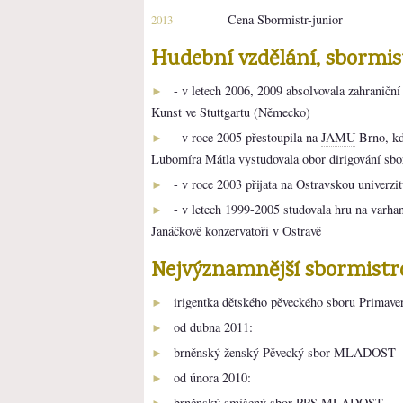
Cena Sbormistr-junior
2013
Hudební vzdělání, sbormi
- v letech 2006, 2009 absolvovala zahraničn
►
Kunst ve Stuttgartu (Německo)
- v roce 2005 přestoupila na
JAMU
Brno, kd
►
Lubomíra Mátla vystudovala obor dirigování sbo
- v roce 2003 přijata na Ostravskou univerzi
►
- v letech 1999-2005 studovala hru na varha
►
Janáčkově konzervatoři v Ostravě
Nejvýznamnější sbormistr
irigentka dětského pěveckého sboru Primave
►
od dubna 2011:
►
brněnský ženský Pěvecký sbor MLADOST
►
od února 2010:
►
brněnský smíšený sbor PPS MLADOST
►