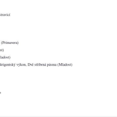
travicí
 (Primavera)
st)
ladost)
dirigentský výkon, Dvě stříbrná pásma (Mladost)
o