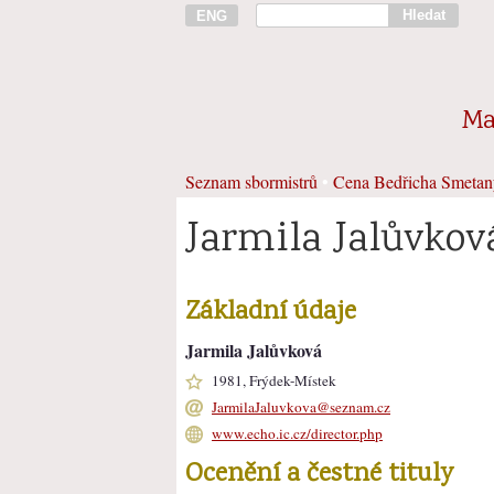
Hledat
ENG
Ma
Seznam sbormistrů
•
Cena Bedřicha Smetan
Jarmila Jalůvkov
Základní údaje
Jarmila Jalůvková
1981, Frýdek-Místek
JarmilaJaluvkova@seznam.cz
www.echo.ic.cz/director.php
Ocenění a čestné tituly