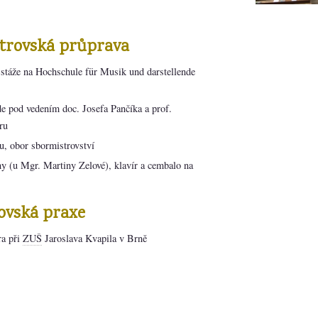
strovská průprava
í stáže na Hochschule für Musik und darstellende
e pod vedením doc. Josefa Pančíka a prof.
ru
tu, obor sbormistrovství
ny (u Mgr. Martiny Zelové), klavír a cembalo na
ovská praxe
ra při
ZUŠ
Jaroslava Kvapila v Brně