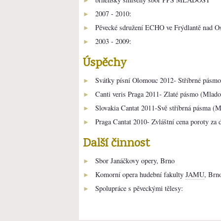
2007 - 2010:
►
Pěvecké sdružení ECHO ve Frýdlantě nad Os
►
2003 - 2009:
►
Úspěchy
Svátky písní Olomouc 2012- Stříbrné pásmo
►
Canti veris Praga 2011- Zlaté pásmo (Mlado
►
Slovakia Cantat 2011-Svě stříbrná pásma (M
►
Praga Cantat 2010- Zvláštní cena poroty za 
►
Další činnost
Sbor Janáčkovy opery, Brno
►
Komorní opera hudební fakulty
JAMU
, Brn
►
Spolupráce s pěveckými tělesy:
►