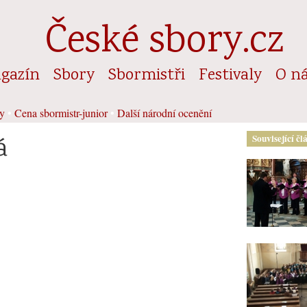
České sbory.cz
gazín
Sbory
Sbormistři
Festivaly
O n
y
•
Cena sbormistr-junior
•
Další národní ocenění
á
Související čl