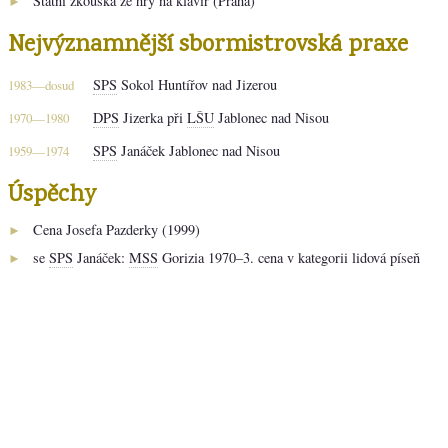
Státní zkouška ze hry na klavír (Praha)
►
Nejvýznamnější sbormistrovská praxe
SPS
Sokol Huntířov nad Jizerou
1983—dosud
DPS
Jizerka při
LŠU
Jablonec nad Nisou
1970—1980
SPS
Janáček Jablonec nad Nisou
1959—1974
Úspěchy
Cena Josefa Pazderky (1999)
►
se
SPS
Janáček:
MSS
Gorizia 1970–3. cena v kategorii lidová píseň
►