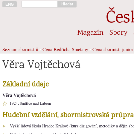
Hledat
ENG
Čes
Magazín
Sbory
Seznam sbormistrů
•
Cena Bedřicha Smetany
•
Cena sbormistr-junior
Věra Vojtěchová
Základní údaje
Věra Vojtěchová
1924, Smiřice nad Labem
Hudební vzdělání, sbormistrovská průpra
Vyšší lidová škola Hradec Králové (kurz dirigování, metodiky a dějin s
►