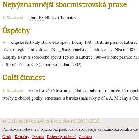
Nejvýznamnější sbormistrovská praxe
sbm.
PS
Hlahol Chomutov
1978—dosud
Úspěchy
Krajské festivaly sborového zpěvu Louny 1981–stříbrné pásmo, Liberec
►
pásmo; regionální kolo soutěže „Písně přátelství“ Jablonec nad Nisou 1987
Krajský festival sborového zpěvu Teplice a Liberec 1989–stříbrné pásmo;
M
stříbrné pásmo; CD (chrámová hudba, 2002)
Další činnost
vedení vokálně instrumentálního souboru Loutna česká (popul
1980—dosud
tvorby z období gotiky, renesance a baroka (nahrávky z díla A. Michny z Ot
© Unie českých pěveckých sborů, 2003-2026
Publikování nebo šíření obsahu bez předchozího souhlasu je zakázáno. Za obsah textů o
O nás
Kontakty
Inzerce
Podmínky užívání
Cookies