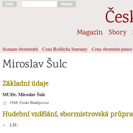
Hledat
ENG
Čes
Magazín
Sbory
Seznam sbormistrů
•
Cena Bedřicha Smetany
•
Cena sbormistr-junior
Miroslav Šulc
Základní údaje
MUDr. Miroslav Šulc
1948, České Budějovice
Hudební vzdělání, sbormistrovská průpra
LŠU
►