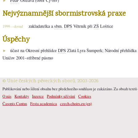
PedF
Ostrava (obor Čj–Hv)
►
Nejvýznamnější sbormistrovská praxe
zakladatelka a
sbm.
DPS
Větrník při
ZŠ
Loštice
1999—dosud
Úspěchy
účast na Okresní přehlídce
DPS
Zlatá Lyra Šumperk; Národní přehlídka
►
Uničov 2001–stříbrné pásmo
© Unie českých pěveckých sborů, 2003-2026
Publikování nebo šíření obsahu bez předchozího souhlasu je zakázáno. Za obsah textů o
O nás
Kontakty
Inzerce
Podmínky užívání
Cookies
Časopis Cantus
Festa academica
czech-choirs.eu (en)