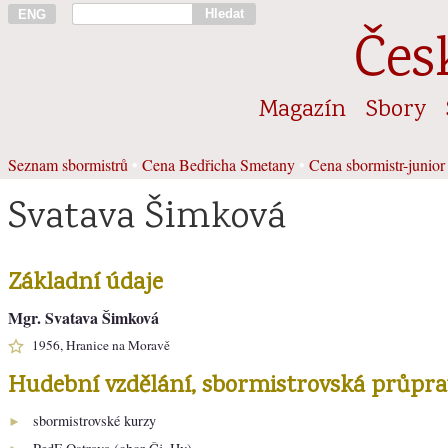
Hledat
ENG
Čes
Magazín
Sbory
Seznam sbormistrů
•
Cena Bedřicha Smetany
•
Cena sbormistr-junior
Svatava Šimková
Základní údaje
Mgr. Svatava Šimková
1956, Hranice na Moravě
Hudební vzdělání, sbormistrovská průpra
sbormistrovské kurzy
►