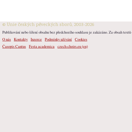
© Unie českých pěveckých sborů, 2003-2026
Publikování nebo šíření obsahu bez předchozího souhlasu je zakázáno. Za obsah textů o
O nás
Kontakty
Inzerce
Podmínky užívání
Cookies
Časopis Cantus
Festa academica
czech-choirs.eu (en)