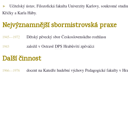
Učitelský ústav, Filozofická fakulta Univerzity Karlovy, soukromé studi
►
Křičky a Karla Háby.
Nejvýznamnější sbormistrovská praxe
Dětský pěvecký sbor Československého rozhlasu
1945—1972
založil v Ostravě
DPS
Hrabůvští zpěváčci
1943
Další činnost
docent na Katedře hudební výchovy Pedagogické fakulty v Hra
1966—1976