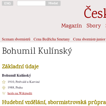
Hledat
ENG
Čes
Magazín
Sbory
Seznam sbormistrů
•
Cena Bedřicha Smetany
•
Cena sbormistr-junior
Bohumil Kulínský
Základní údaje
Bohumil Kulínský
1910, Petřvald u Karviné
1988, Praha
heslo na Wikipedii
Hudební vzdělání, sbormistrovská průpra