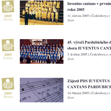
Iuventus cantans v prvním
roku 2005
2005
11. červen 2005 |
Českésbory.cz
červen
život
45. výročí Pardubického 
sboru IUVENTUS CAN
2005
3. květen 2005 |
Českésbory.cz 
květen
život
Zájezd PDS IUVENTUS
CANTANS PARDUBIC
2005
14. březen 2005 |
Českésbory.cz
březen
život