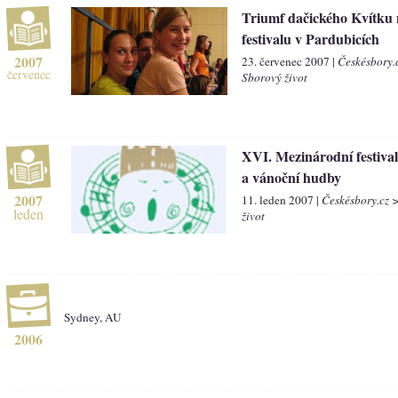
Triumf dačického Kvítku
festivalu v Pardubicích
2007
23. červenec 2007 |
Českésbory.
červenec
Sborový život
XVI. Mezinárodní festival
a vánoční hudby
2007
11. leden 2007 |
Českésbory.cz 
leden
život
Sydney, AU
2006