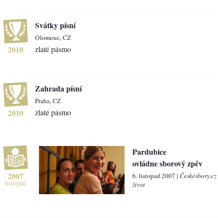
Svátky písní
Olomouc, CZ
2010
zlaté pásmo
Zahrada písní
Praha, CZ
2010
zlaté pásmo
Pardubice
ovládne sborový zpěv
2007
6. listopad 2007 |
Českésbory.cz
listopad
život