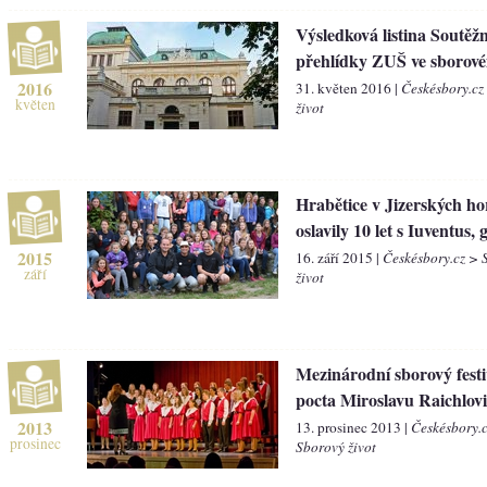
Výsledková listina Soutěžn
přehlídky ZUŠ ve sborov
2016
31. květen 2016 |
Českésbory.cz
květen
život
Hrabětice v Jizerských h
oslavily 10 let s Iuventus,
2015
16. září 2015 |
Českésbory.cz > 
září
život
Mezinárodní sborový festi
pocta Miroslavu Raichlovi
2013
13. prosinec 2013 |
Českésbory.
prosinec
Sborový život