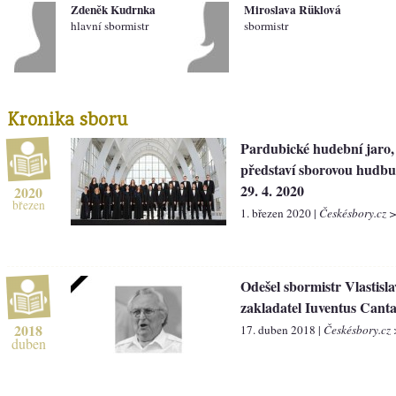
Zdeněk Kudrnka
Miroslava Rüklová
hlavní sbormistr
sbormistr
Kronika sboru
Pardubické hudební jaro, 
představí sborovou hudbu 
29. 4. 2020
2020
březen
1. březen 2020 |
Českésbory.cz >
Odešel sbormistr Vlastisl
zakladatel Iuventus Cant
2018
17. duben 2018 |
Českésbory.cz 
duben