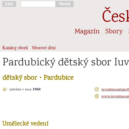
Hledat
ENG
Čes
Magazín
Sbory
Katalog sborů
•
Sborové dění
Pardubický dětský sbor Iu
dětský sbor • Pardubice
1960
založen v roce
iuventuscantans
www.iuventuscan
Umělecké vedení