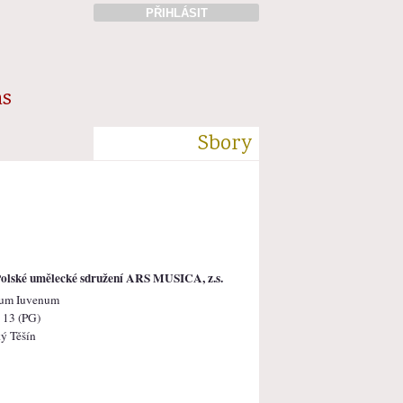
PŘIHLÁSIT
ás
Sbory
olské umělecké sdružení ARS MUSICA, z.s.
ium Iuvenum
 13 (PG)
ý Těšín