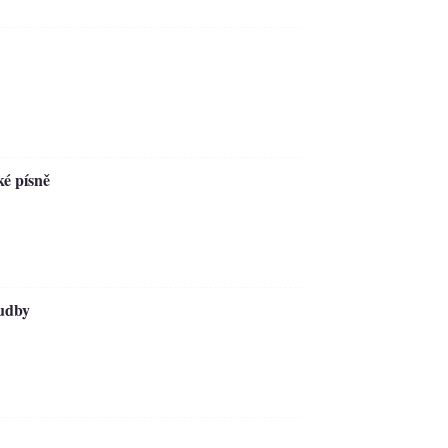
ké písně
hudby