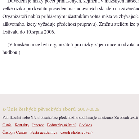
Důvodem je nízký počet přihlášených, zejména v mužských hlasec
velké riziko pro kvalitu provedení nastudovaných skladeb na závěreč
Organizátoři nabízí přihlášeným účastníkům volná místa ve zbývajícíc
alikvotního, který vyžaduje předchozí průpravu). Změnu ateliéru lze p
festivalu do 10.srpna 2006.
(V loňském roce byli organizátoři pro nízký zájem nuceni odvolat a
hudbou.)
© Unie českých pěveckých sborů, 2003-2026
Publikování nebo šíření obsahu bez předchozího souhlasu je zakázáno. Za obsah textů o
O nás
Kontakty
Inzerce
Podmínky užívání
Cookies
Časopis Cantus
Festa academica
czech-choirs.eu (en)