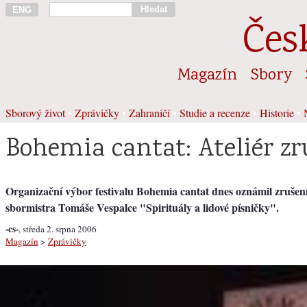
Hledat
ENG
Čes
Magazín
Sbory
Sborový život
•
Zprávičky
•
Zahraničí
•
Studie a recenze
•
Historie
•
Bohemia cantat: Ateliér z
Organizační výbor festivalu Bohemia cantat dnes oznámil zrušení
sbormistra Tomáše Vespalce "Spirituály a lidové písničky".
-cs-
, středa 2. srpna 2006
Magazín
>
Zprávičky