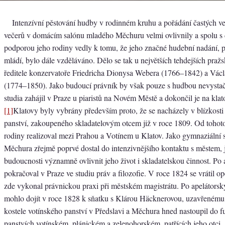
Intenzívní pěstování hudby v rodinném kruhu a pořádání častých v
večerů v domácím salónu mladého Měchuru velmi ovlivnily a spolu s
podporou jeho rodiny vedly k tomu, že jeho značné hudební nadání, pr
mládí, bylo dále vzděláváno. Dělo se tak u největších tehdejších pražs
ředitele konzervatoře Friedricha Dionysa Webera (1766–1842) a Vác
(1774–1850). Jako budoucí právník by však pouze s hudbou nevystač
studia zahájil v Praze u piaristů na Novém Městě a dokončil je na kl
[1]
Klatovy byly vybrány především proto, že se nacházely v blízkosti
panství, zakoupeného skladatelovým otcem již v roce 1809. Od tohoto 
rodiny realizoval mezi Prahou a Votínem u Klatov. Jako gymnaziální s
Měchura zřejmě poprvé dostal do intenzivnějšího kontaktu s městem, 
budoucnosti významně ovlivnit jeho život i skladatelskou činnost. Po 
pokračoval v Praze ve studiu práv a filozofie. V roce 1824 se vrátil o
zde vykonal právnickou praxi při městském magistrátu. Po apelátors
mohlo dojít v roce 1828 k sňatku s Klárou Häcknerovou, uzavřenému
kostele votínského panství v Předslavi a Měchura hned nastoupil do fu
panstvích votínském, plánickém a zelenohorském, patřících jeho otci.