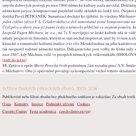
smyslu dobových postojů po roce 1860 německé kultury zcela nevzdal. Dokládají
německém jazyce, komponované paralelně vedle skladeb na český text. (Nejnově
dotýká Pavel PETRÁNĚK. Sumarizací dochází ke zjištění, že všechny Měchuro
jeden cyklus (slova F. L. Čelakovského) a dvě samostatné písně komponované na
Čtyřzpěvy a sbory jsou již psané česky a německy přibližně ve stejném poměru.
In
Leopold Eugen Měchura
, in: o.c., str. 7). V rozvíjející se české kultuře zdá se v
mladý progresivní fenomén, kterým se sám nechal inspirovat, aniž by ovšem zcel
klasické a romantické kulturní tradice (viz vliv Mendelssohna na jeho kantátovou 
tak neopustil rodinné německé tradice. Důkazem toho jsou volby do říšské rady 
roce 1867, kdy Měchura volil ve prospěch německých velkostatkářů (SMOLOVÁ, Ja
[zpět do textu]
15.
Zpráva o opeře
Marie Potocká
tvoří podstatnou část rozsahu prací A.V. Šmil
o Měchurovi. Oba ji oprávněně považují za kompoziční vrchol tohoto skladatele
© Unie českých pěveckých sborů, 2003-2026
Publikování nebo šíření obsahu bez předchozího souhlasu je zakázáno. Za obsah textů o
O nás
Kontakty
Inzerce
Podmínky užívání
Cookies
Časopis Cantus
Festa academica
czech-choirs.eu (en)