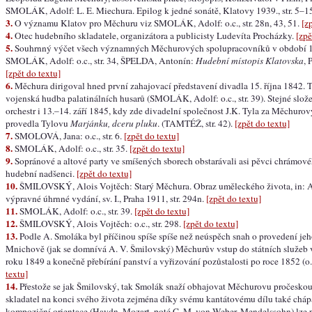
SMOLÁK, Adolf: L. E. Miechura. Epilog k jedné sonátě, Klatovy 1939., str. 5–1
3.
O významu Klatov pro Měchuru viz SMOLÁK, Adolf: o.c., str. 28n, 43, 51.
[z
4.
Otec hudebního skladatele, organizátora a publicisty Ludevíta Procházky.
[zpě
5.
Souhrnný výčet všech významných Měchurových spolupracovníků v období 
SMOLÁK, Adolf: o.c., str. 34, ŠPELDA, Antonín:
Hudební místopis Klatovska
, 
[zpět do textu]
6.
Měchura dirigoval hned první zahajovací představení divadla 15. října 1842. 
vojenská hudba palatinálních husarů (SMOLÁK, Adolf: o.c., str. 39). Stejné slož
orchestr i 13.–14. září 1845, kdy zde divadelní společnost J.K. Tyla za Měchuro
provedla Tylovu
Marjánku, dceru pluku
. (TAMTÉŽ, str. 42).
[zpět do textu]
7.
SMOLOVÁ, Jana: o.c., str. 6.
[zpět do textu]
8.
SMOLÁK, Adolf: o.c., str. 35.
[zpět do textu]
9.
Sopránové a altové party ve smíšených sborech obstarávali asi pěvci chrámové
hudební nadšenci.
[zpět do textu]
10.
ŠMILOVSKÝ, Alois Vojtěch: Starý Měchura. Obraz uměleckého života, in: A
výpravné úhrnné vydání, sv. I., Praha 1911, str. 294n.
[zpět do textu]
11.
SMOLÁK, Adolf: o.c., str. 39.
[zpět do textu]
12.
ŠMILOVSKÝ, Alois Vojtěch: o.c., str. 298.
[zpět do textu]
13.
Podle A. Smoláka byl příčinou spíše spíše než neúspěch snah o provedení jeh
Mnichově (jak se domnívá A. V. Šmilovský) Měchurův vstup do státních služeb v
roku 1849 a konečně přebírání panství a vyřizování pozůstalosti po roce 1852 (o.c.
textu]
14.
Přestože se jak Šmilovský, tak Smolák snaží obhajovat Měchurovu pročeskou o
skladatel na konci svého života zejména díky svému kantátovému dílu také chápá
kompoziční orientace (Haydn, Mozart, poté C. M. von Weber, Mendelssohn) lze p