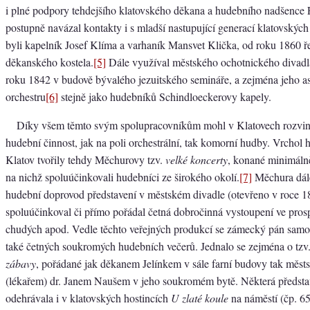
i plné podpory tehdejšího klatovského děkana a hudebního nadšence F
postupně navázal kontakty i s mladší nastupující generací klatovskýc
byli kapelník Josef Klíma a varhaník Mansvet Klička, od roku 1860 ře
děkanského kostela.
[5]
Dále využíval městského ochotnického divadl
roku 1842 v budově bývalého jezuitského semináře, a zejména jeho a
orchestru
[6]
stejně jako hudebníků Schindloeckerovy kapely.
Díky všem těmto svým spolupracovníkům mohl v Klatovech rozvin
hudební činnost, jak na poli orchestrální, tak komorní hudby. Vrchol
Klatov tvořily tehdy Měchurovy tzv.
velké koncerty
, konané minimálně
na nichž spoluúčinkovali hudebníci ze širokého okolí.
[7]
Měchura dále
hudební doprovod představení v městském divadle (otevřeno v roce 18
spoluúčinkoval či přímo pořádal četná dobročinná vystoupení ve pros
chudých apod. Vedle těchto veřejných produkcí se zámecký pán samo
také četných soukromých hudebních večerů. Jednalo se zejména o tzv
zábavy
, pořádané jak děkanem Jelínkem v sále farní budovy tak měs
(lékařem) dr. Janem Naušem v jeho soukromém bytě. Některá představ
odehrávala i v klatovských hostincích
U zlaté koule
na náměstí (čp. 65