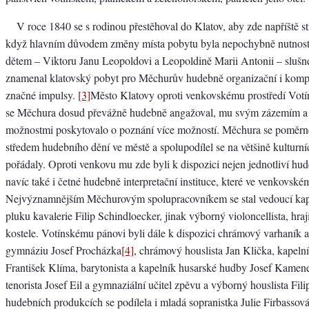
V roce 1840 se s rodinou přestěhoval do Klatov, aby zde napříště str
když hlavním důvodem změny místa pobytu byla nepochybně nutnost 
dětem – Viktoru Janu Leopoldovi a Leopoldině Marii Antonii – slušné
znamenal klatovský pobyt pro Měchurův hudebně organizační i komp
značné impulsy.
[3]
Město Klatovy oproti venkovskému prostředí Votín
se Měchura dosud převážně hudebně angažoval, mu svým zázemím a i
možnostmi poskytovalo o poznání více možností. Měchura se poměrně 
středem hudebního dění ve městě a spolupodílel se na většině kulturníc
pořádaly. Oproti venkovu mu zde byli k dispozici nejen jednotliví hud
navíc také i četné hudebně interpretační instituce, které ve venkovské
Nejvýznamnějším Měchurovým spolupracovníkem se stal vedoucí kap
pluku kavalerie Filip Schindloecker, jinak výborný violoncellista, hra
kostele. Votínskému pánovi byli dále k dispozici chrámový varhaník a
gymnáziu Josef Procházka
[4]
, chrámový houslista Jan Klička, kapel
František Klíma, barytonista a kapelník husarské hudby Josef Kamen
tenorista Josef Eil a gymnaziální učitel zpěvu a výborný houslista Fili
hudebních produkcích se podílela i mladá sopranistka Julie Firbassov