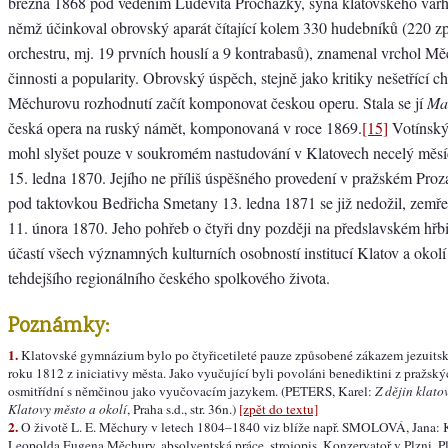
března 1868 pod vedením Ludevíta Procházky, syna klatovského varh
němž účinkoval obrovský aparát čítající kolem 330 hudebníků (220 z
orchestru, mj. 19 prvních houslí a 9 kontrabasů), znamenal vrchol 
činnosti a popularity. Obrovský úspěch, stejně jako kritiky nešetřící c
Měchurovu rozhodnutí začít komponovat českou operu. Stala se jí
Ma
česká opera na ruský námět, komponovaná v roce 1869.
[15]
Votínský 
mohl slyšet pouze v soukromém nastudování v Klatovech necelý měsíc
15. ledna 1870. Jejího ne příliš úspěšného provedení v pražském Pro
pod taktovkou Bedřicha Smetany 13. ledna 1871 se již nedožil, zemřel
11. února 1870. Jeho pohřeb o čtyři dny později na předslavském hřb
účastí všech významných kulturních osobností institucí Klatov a okolí 
tehdejšího regionálního českého spolkového života.
Poznámky:
1.
Klatovské gymnázium bylo po čtyřicetileté pauze způsobené zákazem jezuits
roku 1812 z iniciativy města. Jako vyučující byli povoláni benediktini z pražsk
osmitřídní s němčinou jako vyučovacím jazykem. (PETERS, Karel:
Z dějin klat
Klatovy město a okolí
, Praha s.d., str. 36n.)
[zpět do textu]
2.
O životě L. E. Měchury v letech 1804–1840 viz blíže např. SMOLOVÁ, Jana: K
Leopolda Eugena Měchury, absolventská práce, strojopis, Konzervatoř v Plzni, Plz