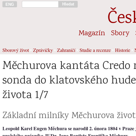
Hledat
ENG
Čes
Magazín
Sbory
Sborový život
•
Zprávičky
•
Zahraničí
•
Studie a recenze
•
Historie
•
Měchurova kantáta Credo 
sonda do klatovského hud
života 1/7
Základní milníky Měchurova živo
Leopold Karel Eugen Měchura se narodil 2. února 1804 v Praze j
pražského právníka JUDr. Jana Baptisty Františka Měchury.