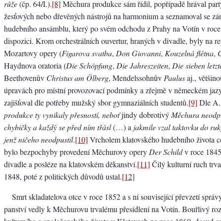
růže
(čp. 64/I.).
[8]
Měchura produkce sám řídil, popřípadě hrával part
žesťových nebo dřevěných nástrojů na harmonium a seznamoval se zá
hudebního ansámblu, který po svém odchodu z Prahy na Votín v roc
dispozici. Krom orchestrálních ouvertur, hraných v divadle, byly na 
Mozartovy opery (
Figarova svatba
,
Don Giovanni
,
Kouzelná flétna
,
C
Haydnova oratoria (
Die Schöpfung
,
Die Jahreszeiten
,
Die sieben letz
Beethovenův
Christus am Ölberg
, Mendelssohnův
Paulus
aj., větši
úpravách pro místní provozovací podmínky a zřejmě v německém jazy
zajišťoval dle potřeby mužský sbor gymnaziálních studentů.
[9]
Dle A.
produkce ty vynikaly přesností, neboť
jindy dobrotivý
Měchura neodpu
chybičky a každý se před ním třásl
(…) a
jakmile vzal taktovku do ruk
jenž ničeho neodpustil
.
[10]
Vrcholem klatovského hudebního života ce
bylo bezpochyby provedení Měchurovy opery
Der Schild
v roce 1845
divadle a posléze na klatovském děkanství.
[11]
Čilý kulturní ruch trv
1848, poté z politických důvodů ustal.
[12]
Smrt skladatelova otce v roce 1852 a s ní související převzetí sprá
panství vedly k Měchurovu trvalému přesídlení na Votín. Bouřlivý ro