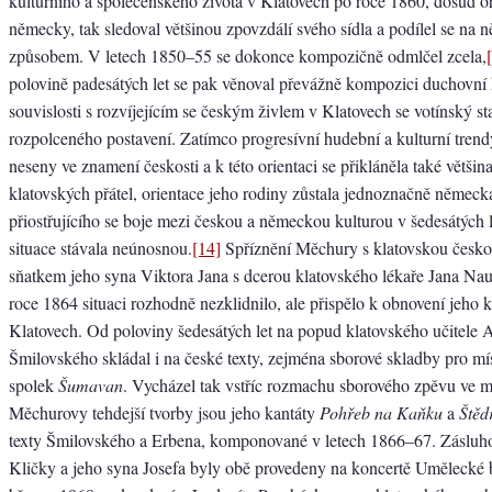
kulturního a společenského života v Klatovech po roce 1860, dosud o
německy, tak sledoval většinou zpovzdálí svého sídla a podílel se na 
způsobem. V letech 1850–55 se dokonce kompozičně odmlčel zcela,
polovině padesátých let se pak věnoval převážně kompozici duchovní
souvislosti s rozvíjejícím se českým živlem v Klatovech se votínský st
rozpolceného postavení. Zatímco progresívní hudební a kulturní trend
neseny ve znamení českosti a k této orientaci se přikláněla také větš
klatovských přátel, orientace jeho rodiny zůstala jednoznačně německ
přiostřujícího se boje mezi českou a německou kulturou v šedesátých l
situace stávala neúnosnou.
[14]
Spříznění Měchury s klatovskou českou
sňatkem jeho syna Viktora Jana s dcerou klatovského lékaře Jana Nau
roce 1864 situaci rozhodně nezklidnilo, ale přispělo k obnovení jeho 
Klatovech. Od poloviny šedesátých let na popud klatovského učitele 
Šmilovského skládal i na české texty, zejména sborové skladby pro mí
spolek
Šumavan
. Vycházel tak vstříc rozmachu sborového zpěvu ve 
Měchurovy tehdejší tvorby jsou jeho kantáty
Pohřeb na Kaňku
a
Štěd
texty Šmilovského a Erbena, komponované v letech 1866–67. Záslu
Kličky a jeho syna Josefa byly obě provedeny na koncertě Umělecké 