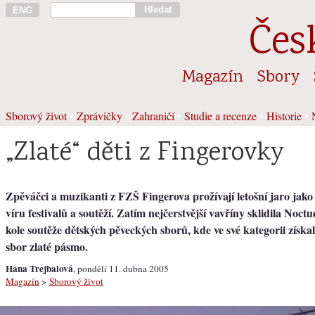
Hledat
ENG
Čes
Magazín
Sbory
Sborový život
•
Zprávičky
•
Zahraničí
•
Studie a recenze
•
Historie
•
„Zlaté“ děti z Fingerovky
Zpěváčci a muzikanti z FZŠ Fingerova prožívají letošní jaro ja
víru festivalů a soutěží. Zatím nejčerstvější vavříny sklidila Noct
kole soutěže dětských pěveckých sborů, kde ve své kategorii získa
sbor zlaté pásmo.
Hana Trejbalová
, pondělí 11. dubna 2005
Magazín
>
Sborový život