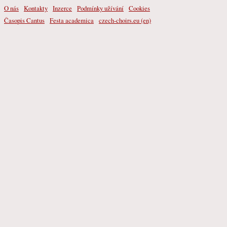
O nás
Kontakty
Inzerce
Podmínky užívání
Cookies
Časopis Cantus
Festa academica
czech-choirs.eu (en)