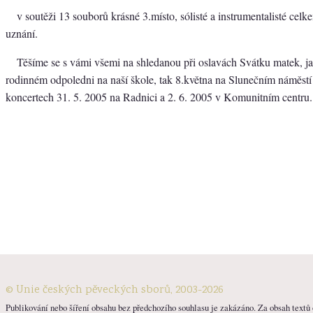
v soutěži 13 souborů krásné 3.místo, sólisté a instrumentalisté celk
uznání.
Těšíme se s vámi všemi na shledanou při oslavách Svátku matek, ja
rodinném odpoledni na naší škole, tak 8.května na Slunečním náměstí
koncertech 31. 5. 2005 na Radnici a 2. 6. 2005 v Komunitním centru.
© Unie českých pěveckých sborů, 2003-2026
Publikování nebo šíření obsahu bez předchozího souhlasu je zakázáno. Za obsah textů o