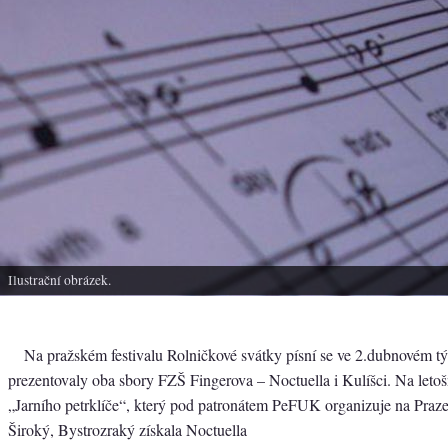
Ilustrační obrázek.
Na pražském festivalu Rolničkové svátky písní se ve 2.dubnovém tý
prezentovaly oba sbory FZŠ Fingerova – Noctuella i Kulíšci. Na leto
„Jarního petrklíče“, který pod patronátem PeFUK organizuje na Pra
Široký, Bystrozraký získala Noctuella