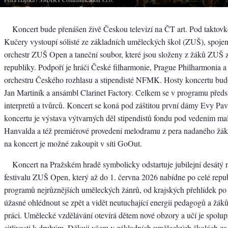
Koncert bude přenášen živě Českou televizí na ČT art. Pod taktovk
Kučery vystoupí sólisté ze základních uměleckých škol (ZUŠ), spoje
orchestr ZUŠ Open a taneční soubor, které jsou složeny z žáků ZUŠ z
republiky. Podpoří je hráči České filharmonie, Prague Philharmonia
orchestru Českého rozhlasu a stipendisté NFMK. Hosty koncertu bud
Jan Martiník a ansámbl Clarinet Factory. Celkem se v programu předs
interpretů a tvůrců. Koncert se koná pod záštitou první dámy Evy Pav
koncertu je výstava výtvarných děl stipendistů fondu pod vedením ma
Hanvalda a též premiérové provedení melodramu z pera nadaného ž
na koncert je možné zakoupit v síti GoOut.
Koncert na Pražském hradě symbolicky odstartuje jubilejní desátý r
festivalu ZUŠ Open, který až do 1. června 2026 nabídne po celé repu
programů nejrůznějších uměleckých žánrů, od krajských přehlídek po
úžasné ohlédnout se zpět a vidět neutuchající energii pedagogů a žák
práci. Umělecké vzdělávání otevírá dětem nové obzory a učí je spoluprá
citlivosti k druhým. Děkuji všem v základních uměleckých školách za 