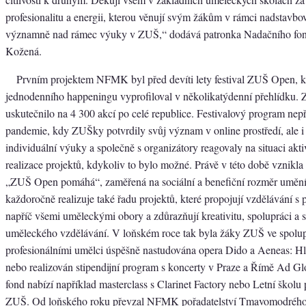
profesionalitu a energii, kterou věnují svým žákům v rámci nadstavbov
významně nad rámec výuky v ZUŠ,“ dodává patronka Nadačního fo
Kožená.
Prvním projektem NFMK byl před devíti lety festival ZUŠ Open, kt
jednodenního happeningu vyprofiloval v několikatýdenní přehlídku. 
uskutečnilo na 4 300 akcí po celé republice. Festivalový program nepře
pandemie, kdy ZUŠky potvrdily svůj význam v online prostředí, ale i
individuální výuky a společně s organizátory reagovaly na situaci ak
realizace projektů, kdykoliv to bylo možné. Právě v této době vznikla
„ZUŠ Open pomáhá“, zaměřená na sociální a benefiční rozměr umě
každoročně realizuje také řadu projektů, které propojují vzdělávání s p
napříč všemi uměleckými obory a zdůrazňují kreativitu, spolupráci a 
uměleckého vzdělávání. V loňském roce tak byla žáky ZUŠ ve spolup
profesionálními umělci úspěšně nastudována opera Dido a Aeneas: H
nebo realizován stipendijní program s koncerty v Praze a Římě Ad G
fond nabízí například masterclass s Clarinet Factory nebo Letní škol
ZUŠ. Od loňského roku převzal NFMK pořadatelství Tmavomodrého 