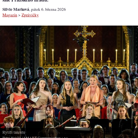
Silvie Marková
, pátek 6. března 2026
Magazín
>
Zprávičky
Rytíři talentu
Petra Hajská
/ SMART Communication s.r.o.