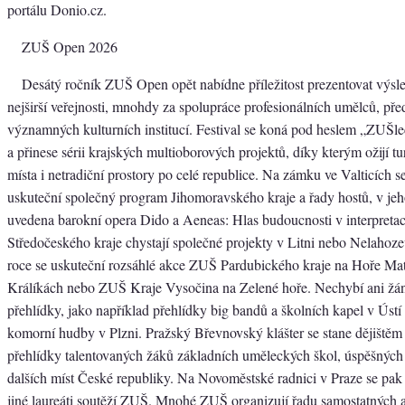
portálu Donio.cz.
ZUŠ Open 2026
Desátý ročník ZUŠ Open opět nabídne příležitost prezentovat výs
nejširší veřejnosti, mnohdy za spolupráce profesionálních umělců, před
významných kulturních institucí. Festival se koná pod heslem „ZUŠ
a přinese sérii krajských multioborových projektů, díky kterým ožijí tur
místa i netradiční prostory po celé republice. Na zámku ve Valticích s
uskuteční společný program Jihomoravského kraje a řady hostů, v je
uvedena barokní opera Dido a Aeneas: Hlas budoucnosti v interpret
Středočeského kraje chystají společné projekty v Litni nebo Nelahozev
roce se uskuteční rozsáhlé akce ZUŠ Pardubického kraje na Hoře Ma
Králíkách nebo ZUŠ Kraje Vysočina na Zelené hoře. Nechybí ani žá
přehlídky, jako například přehlídky big bandů a školních kapel v Ús
komorní hudby v Plzni. Pražský Břevnovský klášter se stane dějiště
přehlídky talentovaných žáků základních uměleckých škol, úspěšných
dalších míst České republiky. Na Novoměstské radnici v Praze se pak
jiné laureáti soutěží ZUŠ. Mnohé ZUŠ organizují řadu samostatných 