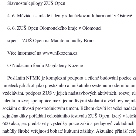
Slavnostní epilogy ZUŠ Open
4. 6. Múziáda – mladé talenty s Janáčkovou filharmonií v Ostravě
6. 6. ZUŠ Open Olomouckého kraje v Olomouci
srpen – ZUŠ Open na Maratonu hudby Brno
Více informací na www.nfkozena.cz.
O Nadačním fondu Magdaleny Kožené
Posláním NFMK je komplexní podpora a cílené budování pozice z
uměleckých škol jako prestižního a unikátního systému moderního u
vzdělávání, podpora ZUŠ v jejich nadstavbových aktivitách, rozvoj r
talentu, rozvoj spolupráce mezi jednotlivými školami a výchovy nejml
sociální citlivosti prostřednictvím umění. Během devíti let vešel nada
zejména díky pořádání celostátního festivalu ZUŠ Open, který v letoš
600 akcí, jež představily výsledky práce žáků a pedagogů základních
nabídly široké veřejnosti bohaté kulturní zážitky. Aktuálně přináší cel