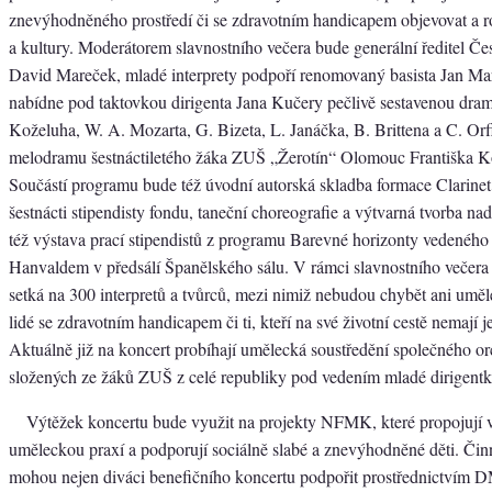
znevýhodněného prostředí či se zdravotním handicapem objevovat a ro
a kultury. Moderátorem slavnostního večera bude generální ředitel Če
David Mareček, mladé interprety podpoří renomovaný basista Jan Ma
nabídne pod taktovkou dirigenta Jana Kučery pečlivě sestavenou drama
Koželuha, W. A. Mozarta, G. Bizeta, L. Janáčka, B. Brittena a C. Orf
melodramu šestnáctiletého žáka ZUŠ „Žerotín“ Olomouc Františka 
Součástí programu bude též úvodní autorská skladba formace Clarinet
šestnácti stipendisty fondu, taneční choreografie a výtvarná tvorba 
též výstava prací stipendistů z programu Barevné horizonty vedené
Hanvaldem v předsálí Španělského sálu. V rámci slavnostního večera 
setká na 300 interpretů a tvůrců, mezi nimiž nebudou chybět ani umě
lidé se zdravotním handicapem či ti, kteří na své životní cestě nemají 
Aktuálně již na koncert probíhají umělecká soustředění společného or
složených ze žáků ZUŠ z celé republiky pod vedením mladé dirigen
Výtěžek koncertu bude využit na projekty NFMK, které propojují 
uměleckou praxí a podporují sociálně slabé a znevýhodněné děti. Č
mohou nejen diváci benefičního koncertu podpořit prostřednictvím 