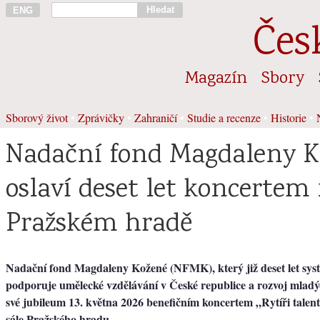
Hledat
ENG
Čes
Magazín
Sbory
Sborový život
•
Zprávičky
•
Zahraničí
•
Studie a recenze
•
Historie
•
Nadační fond Magdaleny K
oslaví deset let koncertem
Pražském hradě
Nadační fond Magdaleny Kožené (NFMK), který již deset let sys
podporuje umělecké vzdělávání v České republice a rozvoj mladýc
své jubileum 13. května 2026 benefičním koncertem „Rytíři tale
sále Pražského hradu.