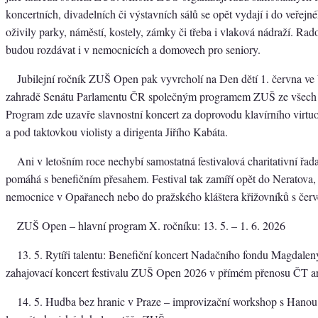
koncertních, divadelních či výstavních sálů se opět vydají i do veřejn
oživily parky, náměstí, kostely, zámky či třeba i vlaková nádraží. Rad
budou rozdávat i v nemocnicích a domovech pro seniory.
Jubilejní ročník ZUŠ Open pak vyvrcholí na Den dětí 1. června ve
zahradě Senátu Parlamentu ČR společným programem ZUŠ ze všech
Program zde uzavře slavnostní koncert za doprovodu klavírního virtu
a pod taktovkou violisty a dirigenta Jiřího Kabáta.
Ani v letošním roce nechybí samostatná festivalová charitativní ř
pomáhá s benefičním přesahem. Festival tak zamíří opět do Neratova, 
nemocnice v Opařanech nebo do pražského kláštera křižovníků s čer
ZUŠ Open – hlavní program X. ročníku: 13. 5. – 1. 6. 2026
13. 5. Rytíři talentu: Benefiční koncert Nadačního fondu Magdale
zahajovací koncert festivalu ZUŠ Open 2026 v přímém přenosu ČT ar
14. 5. Hudba bez hranic v Praze – improvizační workshop s Hanou