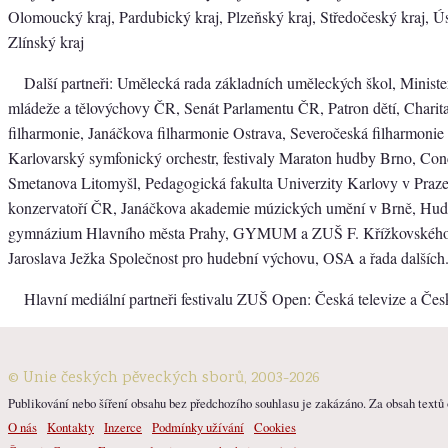
Olomoucký kraj, Pardubický kraj, Plzeňský kraj, Středočeský kraj, Ús
Zlínský kraj
Další partneři: Umělecká rada základních uměleckých škol, Minister
mládeže a tělovýchovy ČR, Senát Parlamentu ČR, Patron dětí, Chari
filharmonie, Janáčkova filharmonie Ostrava, Severočeská filharmonie 
Karlovarský symfonický orchestr, festivaly Maraton hudby Brno, Co
Smetanova Litomyšl, Pedagogická fakulta Univerzity Karlovy v Praze
konzervatoří ČR, Janáčkova akademie múzických umění v Brně, Hude
gymnázium Hlavního města Prahy, GYMUM a ZUŠ F. Křížkovského
Jaroslava Ježka Společnost pro hudební výchovu, OSA a řada dalších
Hlavní mediální partneři festivalu ZUŠ Open: Česká televize a Čes
© Unie českých pěveckých sborů, 2003-2026
Publikování nebo šíření obsahu bez předchozího souhlasu je zakázáno. Za obsah textů o
O nás
Kontakty
Inzerce
Podmínky užívání
Cookies