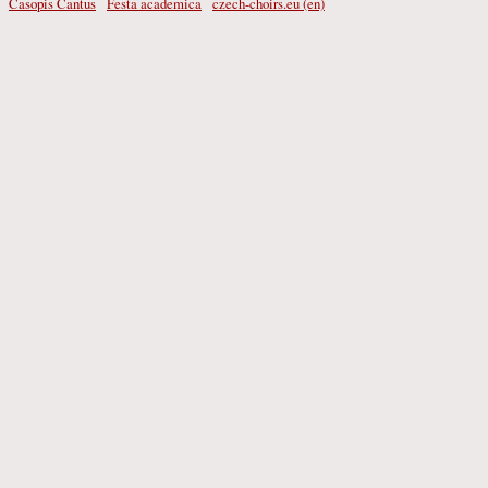
Časopis Cantus
Festa academica
czech-choirs.eu (en)