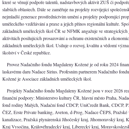
které se věnují podpoře talentů, nadstavbových aktivit ZUŠ či podpo
slabších oblastech. Dále se zaměřuje na projekty rozvíjející společen
nejmladší generace prostřednictvím umění a projekty podporující pro
uměleckého vzdělávání a praxe a jejich přínos regionální kultuře. Spo
základních uměleckých škol ČR se NFMK angažuje ve strategických 
aktivitách posilujících prosazování a ochranu existenčních a ekonom
základních uměleckých škol. Usiluje o rozvoj, kvalitu a vědomí výz
školství v České republice.
Provoz Nadačního fondu Magdaleny Kožené je od roku 2024 finan
laskavému daru Nadace Sirius. Profesním partnerem Nadačního fon
Kožené je Asociace základních uměleckých škol.
Projekty Nadačního fondu Magdaleny Kožené jsou v roce 2026 rea
finanční podpory: Ministerstvo kultury ČR, hlavní město Praha, Na
fond rodiny Malých, Nadační fond CDCP, UniCredit Bank, CDCP,
ČEZ, Erste Private banking, Aveton, d-Prog, Nadace ČEPS, Pražské
kanalizace, Pražská plynárenská Jihočeský kraj, Jihomoravský kraj, K
Kraj Vysočina, Královéhradecký kraj, Liberecký kraj, Moravskoslezsk