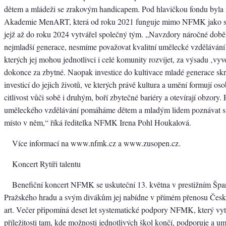
dětem a mládeži se zrakovým handicapem. Pod hlavičkou fondu byla 
Akademie MenART, která od roku 2021 funguje mimo NFMK jako sa
jejž až do roku 2024 vytvářel společný tým. „Navzdory náročné době,
nejmladší generace, nesmíme považovat kvalitní umělecké vzdělávání 
kterých jej mohou jednotlivci i celé komunity rozvíjet, za výsadu ‚vyv
dokonce za zbytné. Naopak investice do kultivace mladé generace skr
investicí do jejich životů, ve kterých právě kultura a umění formují oso
citlivost vůči sobě i druhým, boří zbytečné bariéry a otevírají obzory.
uměleckého vzdělávání pomáháme dětem a mladým lidem poznávat sv
místo v něm,“ říká ředitelka NFMK Irena Pohl Houkalová.
Více informací na www.nfmk.cz a www.zusopen.cz.
Koncert Rytíři talentu
Benefiční koncert NFMK se uskuteční 13. května v prestižním Špa
Pražského hradu a svým divákům jej nabídne v přímém přenosu Česk
art. Večer připomíná deset let systematické podpory NFMK, který vyt
příležitosti tam, kde možnosti jednotlivých škol končí, podporuje a u