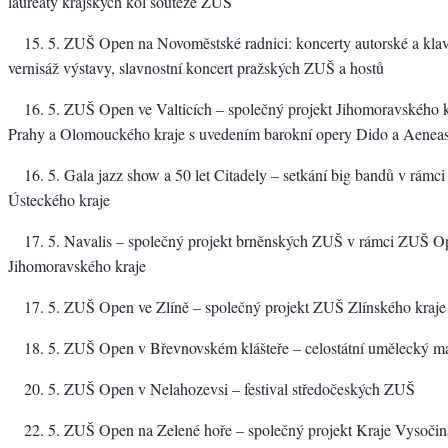
laureáty krajských kol soutěže ZUŠ
15. 5. ZUŠ Open na Novoměstské radnici: koncerty autorské a klaví
vernisáž výstavy, slavnostní koncert pražských ZUŠ a hostů
16. 5. ZUŠ Open ve Valticích – společný projekt Jihomoravského k
Prahy a Olomouckého kraje s uvedením barokní opery Dido a Aeneas
16. 5. Gala jazz show a 50 let Citadely – setkání big bandů v rám
Ústeckého kraje
17. 5. Navalis – společný projekt brněnských ZUŠ v rámci ZUŠ O
Jihomoravského kraje
17. 5. ZUŠ Open ve Zlíně – společný projekt ZUŠ Zlínského kraje
18. 5. ZUŠ Open v Břevnovském klášteře – celostátní umělecký m
20. 5. ZUŠ Open v Nelahozevsi – festival středočeských ZUŠ
22. 5. ZUŠ Open na Zelené hoře – společný projekt Kraje Vysočin