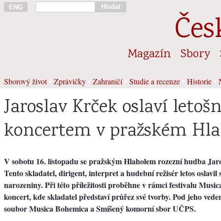
Hledat
ENG
Čes
Magazín
Sbory
Sborový život
•
Zprávičky
•
Zahraničí
•
Studie a recenze
•
Historie
•
Jaroslav Krček oslaví letoš
koncertem v pražském Hla
V sobotu 16. listopadu se pražským Hlaholem rozezní hudba Jar
Tento skladatel, dirigent, interpret a hudební režisér letos oslavil 
narozeniny. Při této příležitosti proběhne v rámci festivalu Musi
koncert, kde skladatel představí průřez své tvorby. Pod jeho ved
soubor Musica Bohemica a Smíšený komorní sbor UČPS.