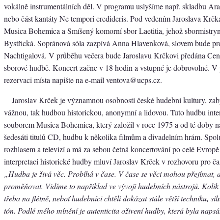
vokálně instrumentálních děl. V programu uslyšíme např. skladbu Ar
nebo část kantáty Ne tempori credideris. Pod vedením Jaroslava Krčk
Musica Bohemica a Smíšený komorní sbor Laetitia, jehož sbormistryn
Bystřická. Sopránová sóla zazpívá Anna Hlavenková, slovem bude p
Nachtigalová. V průběhu večera bude Jaroslavu Krčkovi předána Cen
sborové hudbě. Koncert začne v 18 hodin a vstupné je dobrovolné. V
rezervaci místa napište na e-mail ventova@ucps.cz.
Jaroslav Krček je významnou osobností české hudební kultury, za
vážnou, tak hudbou historickou, anonymní a lidovou. Tuto hudbu inte
souborem Musica Bohemica, který založil v roce 1975 a od té doby n
šedesáti titulů CD, hudbu k několika filmům a divadelním hrám. Spo
rozhlasem a televizí a má za sebou četná koncertování po celé Evropě
interpretaci historické hudby mluví Jaroslav Krček v rozhovoru pro ča
„Hudba je živá věc. Probíhá v čase. V čase se věci mohou přejímat, a
proměňovat. Vidíme to například ve vývoji hudebních nástrojů. Kolik
třeba na flétně, neboť hudebníci chtěli dokázat stále větší techniku, sil
tón. Podlé mého mínění je autenticita oživení hudby, která byla naps