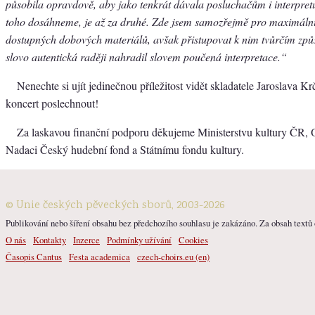
působila opravdově, aby jako tenkrát dávala posluchačům i interpret
toho dosáhneme, je až za druhé. Zde jsem samozřejmě pro maximální
dostupných dobových materiálů, avšak přistupovat k nim tvůrčím zp
slovo autentická raději nahradil slovem poučená interpretace.“
Nenechte si ujít jedinečnou příležitost vidět skladatele Jaroslava Krč
koncert poslechnout!
Za laskavou finanční podporu děkujeme Ministerstvu kultury ČR, 
Nadaci Český hudební fond a Státnímu fondu kultury.
© Unie českých pěveckých sborů, 2003-2026
Publikování nebo šíření obsahu bez předchozího souhlasu je zakázáno. Za obsah textů o
O nás
Kontakty
Inzerce
Podmínky užívání
Cookies
Časopis Cantus
Festa academica
czech-choirs.eu (en)