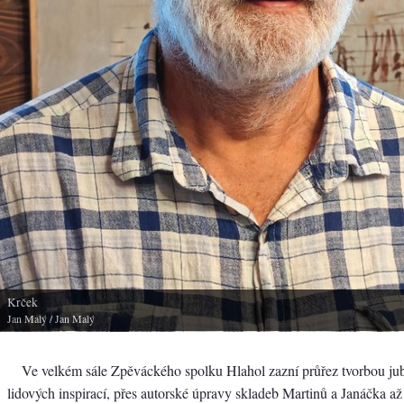
Krček
Jan Malý
/ Jan Malý
Ve velkém sále Zpěváckého spolku Hlahol zazní průřez tvorbou jub
lidových inspirací, přes autorské úpravy skladeb Martinů a Janáčka a