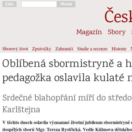
Hledat
ENG
Čes
Magazín
Sbory
Sborový život
•
Zprávičky
•
Zahraničí
•
Studie a recenze
•
Historie
•
Oblíbená sbormistryně a 
pedagožka oslavila kulaté 
Srdečné blahopřání míří do střed
Karlštejna
V těchto dnech oslavila významné životní jubileum sbormistryně 
dospělých sborů Mgr. Tereza Bystřická. Vedle Kühnova dětského