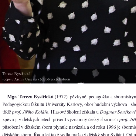
Tereza Bystřická
-ucps-
/ Archiv Unie českých pěveckých sborů
Mgr. Tereza Bystřická
(1972), pěvkyně, pedagožka a sbormistryn
Pedagogickou fakultu Univerzity Karlovy, obor hudební výchova - sbo
třídě
prof. Jiřího Koláře
. Hlasové školení získala u
Dagmar Součkové
zpěvu ji v dětských letech přivedl významný český sbormistr
prof. Ji
působení v dětském sboru plynule navázala a od roku 1996 je sbormi
dětského sboru. Řadu let také vedla pražský dětský sbor Svítání. Od 