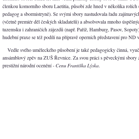
členkou komorního sboru Laetitia, působí zde hned v několika rolích
pedagog a sbormistryně). Se svými sbory nastudovala řadu zajímavých
(včetně premiér děl českých skladatelů) a absolvovala mnoho úspěšný
tuzemsku i zahraničích zájezdů (např. Paříž, Hamburg, Pasov, Sopoty
hudební praxe se též podílí na přípravě operních představení pro ND 
Vedle svého uměleckého působení je také pedagogicky činná, vyuč
ansámblový zpěv na ZUŠ Řevnice. Za svou práci s pěveckými sbory z
prestižní národní ocenění -
Cenu Františka Lýska
.