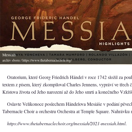
Messiah
archiv sboru
/ https://www.thetabernaclechoir.org/
Oratorium, které Georg Friedrich Händel v roce 1742 složil za pou
textem z písem, který zkompiloval Charles Jennens, vypráví ve třech 
Kristova života od Jeho narození až do Jeho smrti a konečného Vzkříš
Oslavte Velikonoce poslechem Händelova Mesiáše v podání pěvec
Tabernacle Choir a orchestru Orchestra at Temple Square. Nahrávku n
https://www.thetabernaclechoir.org/messiah/2021-messiah.html
.