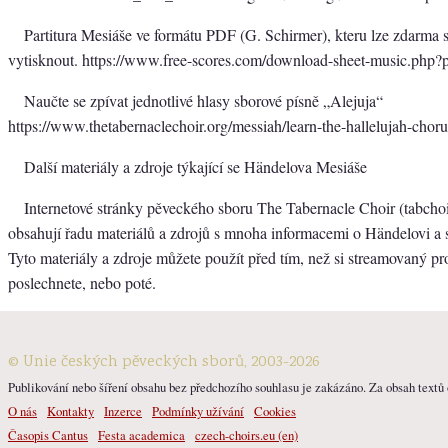
Partitura Mesiáše ve formátu PDF (G. Schirmer), kteru lze zdarma 
vytisknout. https://www.free-scores.com/download-sheet-music.php
Naučte se zpívat jednotlivé hlasy sborové písně „Alejuja“
https://www.thetabernaclechoir.org/messiah/learn-the-hallelujah-choru
Další materiály a zdroje týkající se Händelova Mesiáše
Internetové stránky pěveckého sboru The Tabernacle Choir (tabchoi
obsahují řadu materiálů a zdrojů s mnoha informacemi o Händelovi a 
Tyto materiály a zdroje můžete použít před tím, než si streamovaný 
poslechnete, nebo poté.
© Unie českých pěveckých sborů, 2003-2026
Publikování nebo šíření obsahu bez předchozího souhlasu je zakázáno. Za obsah textů o
O nás
Kontakty
Inzerce
Podmínky užívání
Cookies
Časopis Cantus
Festa academica
czech-choirs.eu (en)