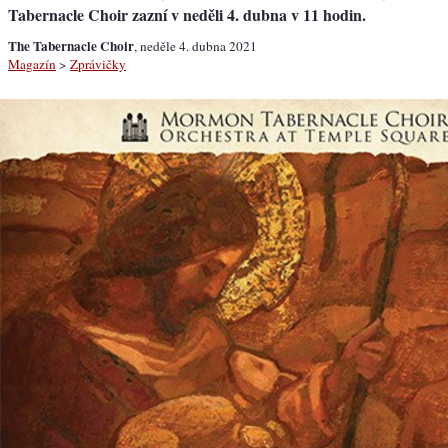
Tabernacle Choir zazní v neděli 4. dubna v 11 hodin.
The Tabernacle Choir
, neděle 4. dubna 2021
Magazín
>
Zprávičky