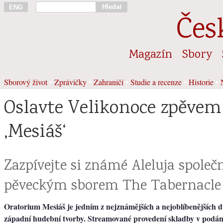
Hledat
ENG
Čes
Magazín
Sbory
Sborový život
•
Zprávičky
•
Zahraničí
•
Studie a recenze
•
Historie
•
Oslavte Velikonoce zpěvem
‚Mesiáš‘
Zazpívejte si známé Aleluja společ
pěveckým sborem The Tabernacle 
Oratorium Mesiáš je jedním z nejznámějších a nejoblíbenějších 
západní hudební tvorby. Streamované provedení skladby v podá