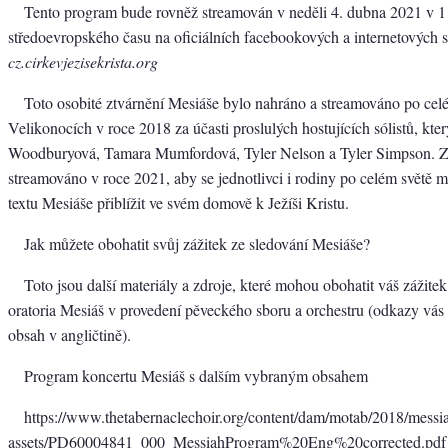
Tento program bude rovněž streamován v neděli 4. dubna 2021 v 1
středoevropského času na oficiálních facebookových a internetových s
cz.cirkevjezisekrista.org
Toto osobité ztvárnění Mesiáše bylo nahráno a streamováno po cel
Velikonocích v roce 2018 za účasti proslulých hostujících sólistů, kt
Woodburyová, Tamara Mumfordová, Tyler Nelson a Tyler Simpson. 
streamováno v roce 2021, aby se jednotlivci i rodiny po celém světě 
textu Mesiáše přiblížit ve svém domově k Ježíši Kristu.
Jak můžete obohatit svůj zážitek ze sledování Mesiáše?
Toto jsou další materiály a zdroje, které mohou obohatit váš zážitek
oratoria Mesiáš v provedení pěveckého sboru a orchestru (odkazy vás
obsah v angličtině).
Program koncertu Mesiáš s dalším vybraným obsahem
https://www.thetabernaclechoir.org/content/dam/motab/2018/messi
assets/PD60004841_000_MessiahProgram%20Eng%20corrected.pdf