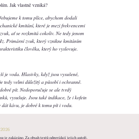
ím. Jak vlastně vzniká?
třebujeme k tomu plíce, abychom dodali
echanické kmitání, které je mezi frekvencemi
vuk, ať se rozkmitá cokoliv. Ne tedy jenom
Hz. Primární zvuk, který vznikne kmitáním
arakteristiku člověka, který ho vyslovuje.
ší je voda. Hlasivky, když jsou vysušené,
je tedy velmi důležitý a působí i ochranně.
 dobré pít. Nedoporučuje se ale tvrdý
ků, vysušuje. Jsou také indikace, že i kofein
dát kávu, je dobré k tomu pít i vodu.
-2026
u je zakázáno. Za obsah textů odpovídají jejich autoři.