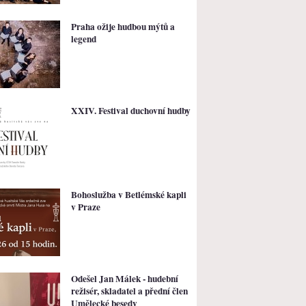
Praha ožije hudbou mýtů a
legend
XXIV. Festival duchovní hudby
Bohoslužba v Betlémské kapli
v Praze
Odešel Jan Málek - hudební
režisér, skladatel a přední člen
Umělecké besedy