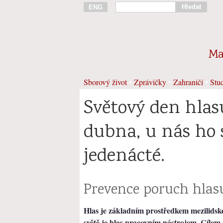
Hledat
ENG
Ma
Sborový život
•
Zprávičky
•
Zahraničí
•
Stud
Světový den hlasu
dubna, u nás ho 
jedenácté.
Prevence poruch hlas
Hlas je základním prostředkem mezilidské
světě je hlas pracovním nástrojem. Cílem o