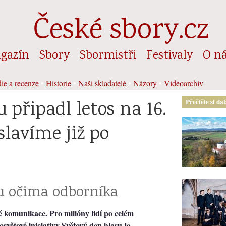
České sbory.cz
gazín
Sbory
Sbormistři
Festivaly
O n
ie a recenze
•
Historie
•
Naši skladatelé
•
Názory
•
Videoarchiv
 připadl letos na 16.
Přečtěte si da
slavíme již po
u očima odborníka
 komunikace. Pro milióny lidí po celém
světové iniciativy Světový den hlasu je