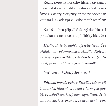
Různé poruchy lidského hlasu i závažná 
chorob dokáže odhalit unikátní metoda s ná
Švec z katedry biofyziky přírodovědecké fa
kmitání hlasivek trpí v České republice různ
Na 16. dubna připadl Světový den hlasu, 
poruchami a nemocemi trpí i lidský hlas. Je 
Myslím si, že by mohla být ještě lepší. Č
přidala, aby informovanost zlepšila. Kolem 
některých pracovištích, kde člověk může při
pocit, že není s hlasem něco v pořádku.
Proč vznikl Světový den hlasu?
Původní impuls vyšel z Brazílie, kde se zj
Odborníci, hlasoví terapeuti a laryngologové 
být prostředkem, který nám signalizuje, že j
chraptí, tak je to příznak, že něco není v po