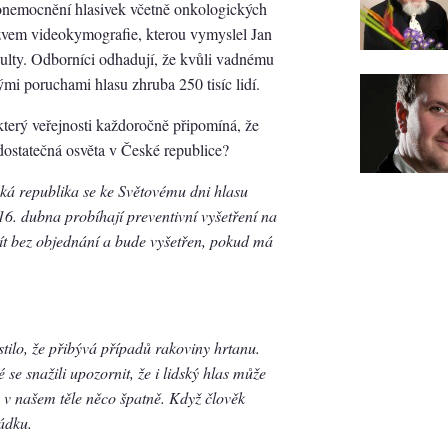
onemocnění hlasivek včetně onkologických
zvem videokymografie, kterou vymyslel Jan
kulty. Odborníci odhadují, že kvůli vadnému
ými poruchami hlasu zhruba 250 tisíc lidí.
který veřejnosti každoročně připomíná, že
dostatečná osvěta v České republice?
eská republika se ke Světovému dni hlasu
16. dubna probíhají preventivní vyšetření na
jít bez objednání a bude vyšetřen, pokud má
istilo, že přibývá případů rakoviny hrtanu.
se snažili upozornit, že i lidský hlas může
e v našem těle něco špatně. Když člověk
řádku.