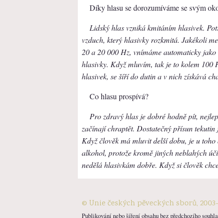
Díky hlasu se dorozumíváme se svým okol
Lidský hlas vzniká kmitáním hlasivek. Po
vzduch, který hlasivky rozkmitá. Jakékoli m
20 a 20 000 Hz, vnímáme automaticky jako z
hlasivky. Když mluvím, tak je to kolem 100 
hlasivek, se šíří do dutin a v nich získává ch
Co hlasu prospívá?
Pro zdravý hlas je dobré hodně pít, nejlep
začínají chraptět. Dostatečný přísun tekutin 
Když člověk má mluvit delší dobu, je u toho
alkohol, protože kromě jiných neblahých účin
nedělá hlasivkám dobře. Když si člověk chce 
© Unie českých pěveckých sborů, 2003
Publikování nebo šíření obsahu bez předchozího souhlas