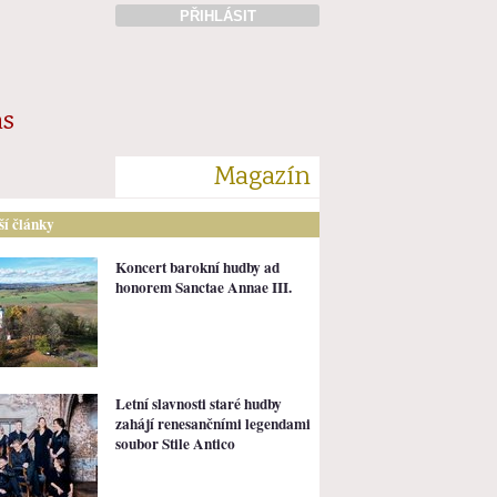
PŘIHLÁSIT
ás
Magazín
lší články
Koncert barokní hudby ad
honorem Sanctae Annae III.
Letní slavnosti staré hudby
zahájí renesančními legendami
soubor Stile Antico