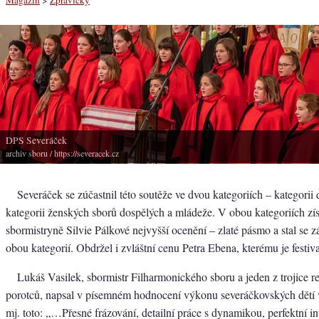
DPS Severáček
archiv sboru
/ https://severacek.cz
Severáček se zúčastnil této soutěže ve dvou kategoriích – kategorii
kategorii ženských sborů dospělých a mládeže. V obou kategoriích zí
sbormistryně Silvie Pálkové nejvyšší ocenění – zlaté pásmo a stal se 
obou kategorií. Obdržel i zvláštní cenu Petra Ebena, kterému je festiv
Lukáš Vasilek, sbormistr Filharmonického sboru a jeden z trojice
porotců, napsal v písemném hodnocení výkonu severáčkovských dětí ve
mj. toto: „…Přesné frázování, detailní práce s dynamikou, perfektní 