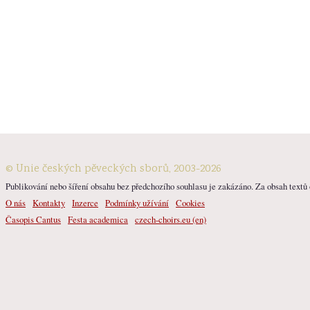
© Unie českých pěveckých sborů, 2003-2026
Publikování nebo šíření obsahu bez předchozího souhlasu je zakázáno. Za obsah textů o
O nás
Kontakty
Inzerce
Podmínky užívání
Cookies
Časopis Cantus
Festa academica
czech-choirs.eu (en)