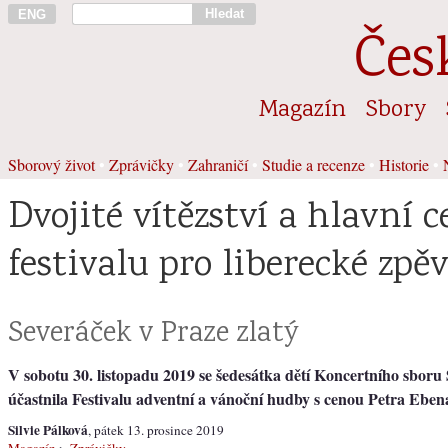
Hledat
ENG
Čes
Magazín
Sbory
Sborový život
•
Zprávičky
•
Zahraničí
•
Studie a recenze
•
Historie
•
Dvojité vítězství a hlavní 
festivalu pro liberecké zpě
Severáček v Praze zlatý
V sobotu 30. listopadu 2019 se šedesátka dětí Koncertního sboru
účastnila Festivalu adventní a vánoční hudby s cenou Petra Eben
Silvie Pálková
, pátek 13. prosince 2019
Magazín
>
Zprávičky