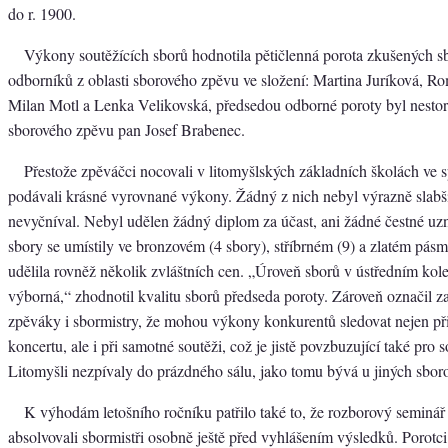
do r. 1900.
Výkony soutěžících sborů hodnotila pětičlenná porota zkušených s
odborníků z oblasti sborového zpěvu ve složení: Martina Juríková, R
Milan Motl a Lenka Velikovská, předsedou odborné poroty byl nestor
sborového zpěvu pan Josef Brabenec.
Přestože zpěváčci nocovali v litomyšlských základních školách ve s
podávali krásné vyrovnané výkony. Žádný z nich nebyl výrazně slabš
nevyčníval. Nebyl udělen žádný diplom za účast, ani žádné čestné u
sbory se umístily ve bronzovém (4 sbory), stříbrném (9) a zlatém pásm
udělila rovněž několik zvláštních cen. „Úroveň sborů v ústředním kol
výborná,“ zhodnotil kvalitu sborů předseda poroty. Zároveň označil za
zpěváky i sbormistry, že mohou výkony konkurentů sledovat nejen př
koncertu, ale i při samotné soutěži, což je jistě povzbuzující také pro s
Litomyšli nezpívaly do prázdného sálu, jako tomu bývá u jiných sboro
K výhodám letošního ročníku patřilo také to, že rozborový seminář
absolvovali sbormistři osobně ještě před vyhlášením výsledků. Porotc