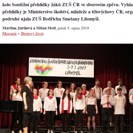
kolo Soutěžní přehlídky žáků ZUŠ ČR ve sborovém zpěvu. Vyhla
přehlídky je Ministerstvo školství, mládeže a tělovýchovy ČR, orga
podruhé ujala ZUŠ Bedřicha Smetany Litomyšl.
Martina Juríková a Milan Motl
, pátek 9. srpna 2019
Magazín
>
Sborový život