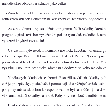
melodického oblouku a skladby jako celku.
- Zásadním aspektem projevu pěveckého sboru je repertoár, zvláště
soutěžních skladeb s ohledem na věk zpěváků, technickou vyspělost 
a celkovou dramaturgii soutěžního programu. Volit skladby, které 
programu představí sbor vyváženě v poloze rytmické, melodické, tem
výrazově i stylově rozmanité.
- Osvěžením bylo uvedení nemnoha novinek, hudebně i dramaturg
skladeb (např. Koosen Tobina Stokese - Paleček Praha). Naopak pozo
při uvádění skladeb Antonína Dvořáka dětmi školního věku. Jeho Mo
vyžadují jistou míru technické zdatnosti a dodržení velkého melodick
- V některých skladbách se sbormistři snažili ozvláštnit skladby p
což je pro zpěváky, posluchače i porotu zajisté osvěžující, avšak scéni
pohyb by měl se skladbou korespondovat, ne být samoúčelný, ba dokon
významu textu či skladby samotné. Pohyb by měl sloužit hudbě, ne n
- Dbát o stylovost provedení jednotlivých skladeb. Pokud soutěžní