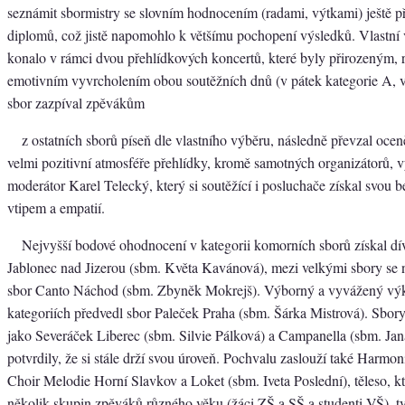
seznámit sbormistry se slovním hodnocením (radami, výtkami) ještě 
diplomů, což jistě napomohlo k většímu pochopení výsledků. Vlastní 
konalo v rámci dvou přehlídkových koncertů, které byly přirozeným, 
emotivním vyvrcholením obou soutěžních dnů (v pátek kategorie A, 
sbor zazpíval zpěvákům
z ostatních sborů píseň dle vlastního výběru, následně převzal ocen
velmi pozitivní atmosféře přehlídky, kromě samotných organizátorů, v
moderátor Karel Telecký, který si soutěžící i posluchače získal svou b
vtipem a empatií.
Nejvyšší bodové ohodnocení v kategorii komorních sborů získal dí
Jablonec nad Jizerou (sbm. Květa Kavánová), mezi velkými sbory se n
sbor Canto Náchod (sbm. Zbyněk Mokrejš). Výborný a vyvážený vý
kategoriích předvedl sbor Paleček Praha (sbm. Šárka Mistrová). Sbory 
jako Severáček Liberec (sbm. Silvie Pálková) a Campanella (sbm. Ja
potvrdily, že si stále drží svou úroveň. Pochvalu zaslouží také Harmo
Choir Melodie Horní Slavkov a Loket (sbm. Iveta Poslední), těleso, kt
několik skupin zpěváků různého věku (žáci ZŠ a SŠ a studenti VŠ), 