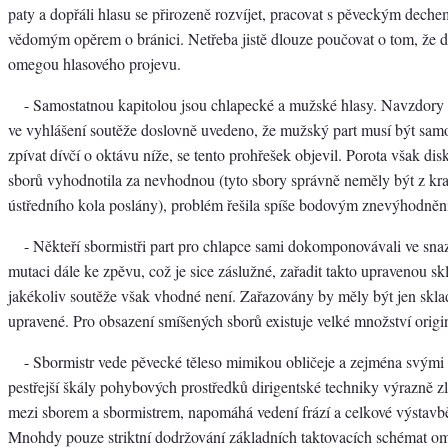
paty a dopřáli hlasu se přirozeně rozvíjet, pracovat s pěveckým deche
vědomým opěrem o bránici. Netřeba jistě dlouze poučovat o tom, že de
omegou hlasového projevu.
- Samostatnou kapitolou jsou chlapecké a mužské hlasy. Navzdory 
ve vyhlášení soutěže doslovně uvedeno, že mužský part musí být sam
zpívat dívčí o oktávu níže, se tento prohřešek objevil. Porota však dis
sborů vyhodnotila za nevhodnou (tyto sbory správně neměly být z kra
ústředního kola poslány), problém řešila spíše bodovým znevýhodněn
- Někteří sbormistři part pro chlapce sami dokomponovávali ve sna
mutaci dále ke zpěvu, což je sice záslužné, zařadit takto upravenou s
jakékoliv soutěže však vhodné není. Zařazovány by měly být jen skl
upravené. Pro obsazení smíšených sborů existuje velké množství origi
- Sbormistr vede pěvecké těleso mimikou obličeje a zejména svými 
pestřejší škály pohybových prostředků dirigentské techniky výrazně 
mezi sborem a sbormistrem, napomáhá vedení frází a celkové výstavb
Mnohdy pouze striktní dodržování základních taktovacích schémat o