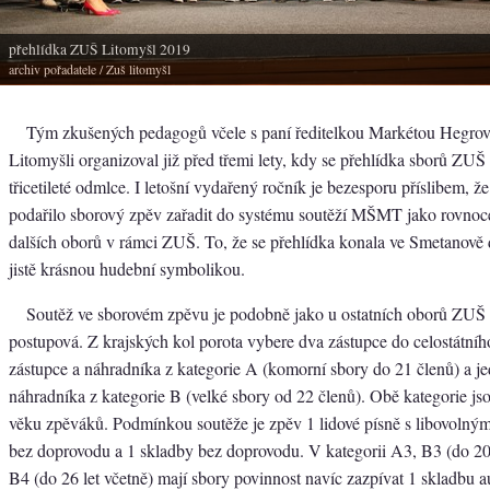
přehlídka ZUŠ Litomyšl 2019
archiv pořadatele
/ Zuš litomyšl
Tým zkušených pedagogů včele s paní ředitelkou Markétou Hegrov
Litomyšli organizoval již před třemi lety, kdy se přehlídka sborů ZUŠ
třicetileté odmlce. I letošní vydařený ročník je bezesporu příslibem, že
podařilo sborový zpěv zařadit do systému soutěží MŠMT jako rovnoc
dalších oborů v rámci ZUŠ. To, že se přehlídka konala ve Smetanově d
jistě krásnou hudební symbolikou.
Soutěž ve sborovém zpěvu je podobně jako u ostatních oborů ZUŠ
postupová. Z krajských kol porota vybere dva zástupce do celostátníh
zástupce a náhradníka z kategorie A (komorní sbory do 21 členů) a j
náhradníka z kategorie B (velké sbory od 22 členů). Obě kategorie js
věku zpěváků. Podmínkou soutěže je zpěv 1 lidové písně s libovolný
bez doprovodu a 1 skladby bez doprovodu. V kategorii A3, B3 (do 20 
B4 (do 26 let včetně) mají sbory povinnost navíc zazpívat 1 skladbu 