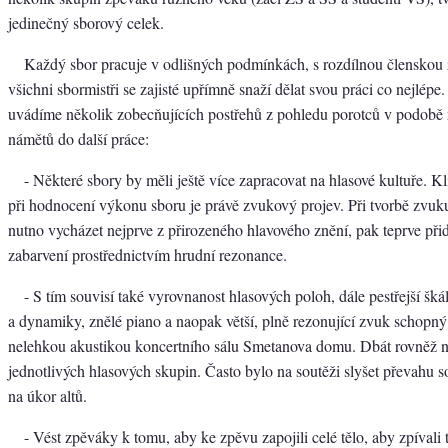
jedinečný sborový celek.
Každý sbor pracuje v odlišných podmínkách, s rozdílnou členskou
všichni sbormistři se zajisté upřímně snaží dělat svou práci co nejlépe.
uvádíme několik zobecňujících postřehů z pohledu porotců v podobě 
námětů do další práce:
- Některé sbory by měli ještě více zapracovat na hlasové kultuře. 
při hodnocení výkonu sboru je právě zvukový projev. Při tvorbě zvuk
nutno vycházet nejprve z přirozeného hlavového znění, pak teprve při
zabarvení prostřednictvím hrudní rezonance.
- S tím souvisí také vyrovnanost hlasových poloh, dále pestřejší šk
a dynamiky, znělé piano a naopak větší, plně rezonující zvuk schopný 
nelehkou akustikou koncertního sálu Smetanova domu. Dbát rovněž 
jednotlivých hlasových skupin. Často bylo na soutěži slyšet převahu 
na úkor altů.
- Vést zpěváky k tomu, aby ke zpěvu zapojili celé tělo, aby zpívali 