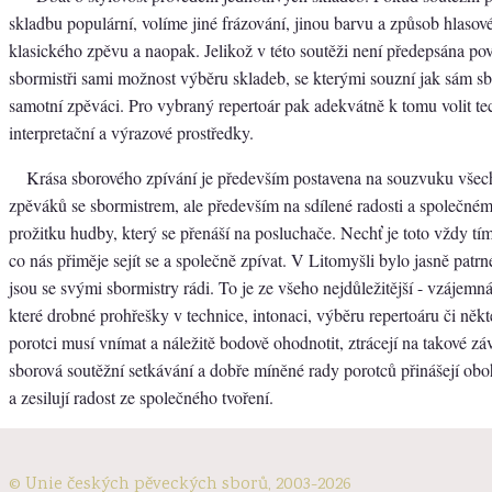
skladbu populární, volíme jiné frázování, jinou barvu a způsob hlasov
klasického zpěvu a naopak. Jelikož v této soutěži není předepsána po
sbormistři sami možnost výběru skladeb, se kterými souzní jak sám sbo
samotní zpěváci. Pro vybraný repertoár pak adekvátně k tomu volit te
interpretační a výrazové prostředky.
Krása sborového zpívání je především postavena na souzvuku všech
zpěváků se sbormistrem, ale především na sdílené radosti a společn
prožitku hudby, který se přenáší na posluchače. Nechť je toto vždy tím
co nás přiměje sejít se a společně zpívat. V Litomyšli bylo jasně patrn
jsou se svými sbormistry rádi. To je ze všeho nejdůležitější - vzájemn
které drobné prohřešky v technice, intonaci, výběru repertoáru či někte
porotci musí vnímat a náležitě bodově ohodnotit, ztrácejí na takové zá
sborová soutěžní setkávání a dobře míněné rady porotců přinášejí obo
a zesilují radost ze společného tvoření.
© Unie českých pěveckých sborů, 2003-2026