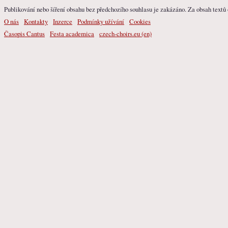
Publikování nebo šíření obsahu bez předchozího souhlasu je zakázáno. Za obsah textů o
O nás
Kontakty
Inzerce
Podmínky užívání
Cookies
Časopis Cantus
Festa academica
czech-choirs.eu (en)