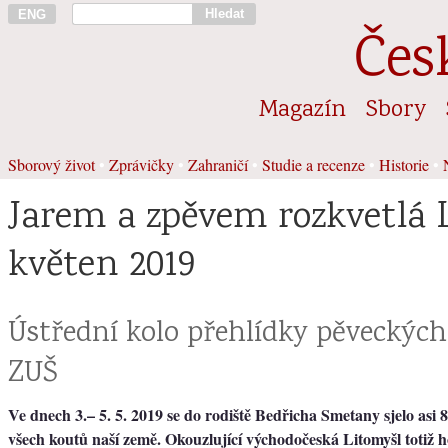
Hledat
ENG
Čes
Magazín
Sbory
Sborový život
•
Zprávičky
•
Zahraničí
•
Studie a recenze
•
Historie
•
Jarem a zpěvem rozkvetlá 
květen 2019
Ústřední kolo přehlídky pěveckých
ZUŠ
Ve dnech 3.– 5. 5. 2019 se do rodiště Bedřicha Smetany sjelo asi
všech koutů naší země. Okouzlující východočeská Litomyšl totiž h