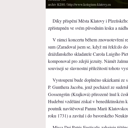
archiv KDH
/ http://www.kolegium-klatovy.eu
Díky přispění Města Klatovy i Plzeňského
zpřístupněn ve svém původním lesku a nádhe
V rámci koncertu během znovuotevření re
sum (Zaradoval jsem se, když mi řekli:do d
drážďanského skladatele Carola Luigiho Piet
komponoval pro zdejší jezuity. Námět žalmu,
souvisejí se slavnostní příležitostí tohoto vy
Vystoupení bude doplněno ukázkami ze sl
P. Gunthera Jacoba, jenž pocházel ze sudets
Gossengrün (Krajková) přirozeně lnul k če
Hudební vzdělání získal v benediktinském k
poutník navštěvoval Pannu Marii Klatovskou 
roku 1731) a zavítal i do bavorského Neukir
Missa Dei Patris Festivalis zahajuje tišt