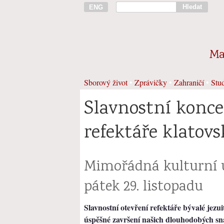
Hledat
ENG
Ma
Sborový život
•
Zprávičky
•
Zahraničí
•
Stud
Slavnostní konce
refektáře klatovs
Mimořádná kulturní u
pátek 29. listopadu
Slavnostní otevření refektáře bývalé jezu
úspěšné završení našich dlouhodobých sn