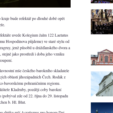
 kraje bude refektář po dlouhé době opět
ře.
fektáře uvede Kolegium žalm 122 Laetatus
omu Hospodinova půjdeme) ve staré stylu od
ragruy, jenž působil u drážďanského dvora a
 stejně jako prostředí i doba jeho vzniku
stoupení.
avnostní mše českého barokního skladatele
kých oblastí jihozápadních Čech. Rodák z
sko-bavorskému pohraničnímu regionu.
lášteře Kladruby, později coby barokní
(pobýval zde od 22. října do 29. listopadu
chen b. Hl. Blut.
ěnou sbírku mší Acratismus pro honore Dei,