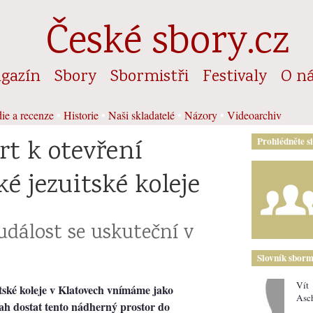
České sbory.cz
gazín
Sbory
Sbormistři
Festivaly
O n
ie a recenze
•
Historie
•
Naši skladatelé
•
Názory
•
Videoarchiv
rt k otevření
Prohlédněte s
ké jezuitské koleje
dálost se uskuteční v
Slovník sborm
Vít
itské koleje v Klatovech vnímáme jako
Asc
ah dostat tento nádherný prostor do