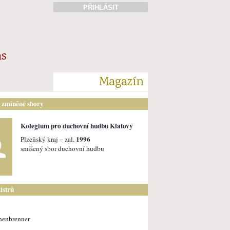
PŘIHLÁSIT
ás
Magazín
i zmíněné sbory
Kolegium pro duchovní hudbu Klatovy
1996
Plzeňský kraj – zal.
smíšený sbor duchovní hudbu
istrů
henbrenner