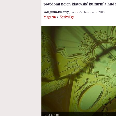
povědomí nejen klatovské kulturní a hudb
kolegium-klatovy
, pátek 22. listopadu 2019
Magazín
>
Zprávičky
refektář JK