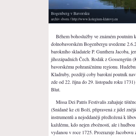
Bogenberg v Bavorsku
archiv sboru
/ http://www.kolegium-klatovy.eu
Během bohoslužby ve známém poutním ko
dolnobavorském Bogenbergu uvedeme 2.6.20
barokního skladatele P. Gunthera Jacoba, je
jihozápadních Čech. Rodák z Gossengrün (Kr
bavorskému pohraničnímu regionu. Hudební v
Kladruby, později coby barokní poutník na
zde od 22. října do 29. listopadu roku 1731)
Blut.
Missa Dei Patris Festivalis zahajuje tišt
(Snídaně ke cti Boží, připravená z jídel zněj
instrumentů a nejoddaněji předložená k lib
každému, kdo nejen zbožností, ale i hudbou u
vydanou v roce 1725. Prozrazuje Jacobovu z