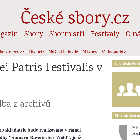
České sbory.cz
gazín
Sbory
Sbormistři
Festivaly
O n
ie a recenze
•
Historie
•
Naši skladatelé
•
Názory
•
Videoarchiv
i Patris Festivalis v
Prohlédněte s
ba z archivů
Slovník sborm
Vít
o skladatele bude realizováno v rámci
Asc
udby "Šumava-Bayerischer Wald", jenž