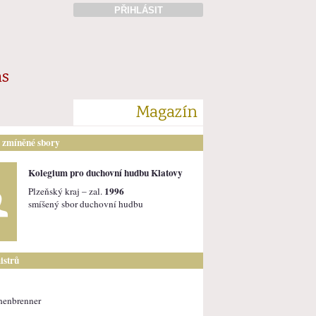
PŘIHLÁSIT
ás
Magazín
i zmíněné sbory
Kolegium pro duchovní hudbu Klatovy
1996
Plzeňský kraj – zal.
smíšený sbor duchovní hudbu
istrů
henbrenner