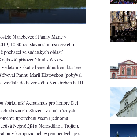
stele Nanebevzetí Panny Marie v
19, 10.30hod slavnostní mši českého
nž pocházel ze sudetských oblastí
ajková) přirozeně lnul k česko-
zdělání získal v benediktinském klášteře
vštěvoval Pannu Marii Klatovskou (pobýval
 a zavítal i do bavorského Neukirchen b. Hl.
ěnou sbírku mší Acratismus pro honore Dei
ících zbožností. Složená z chutí různých
ovolnému upotřebení všem i jednomu
ctívá Nejsvětější a Nerozdílnou Trojici),
álibu v kompozičních experimentech, jež