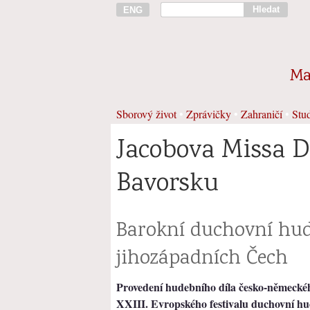
Hledat
ENG
Ma
Sborový život
•
Zprávičky
•
Zahraničí
•
Stud
Jacobova Missa De
Bavorsku
Barokní duchovní hud
jihozápadních Čech
Provedení hudebního díla česko-německéh
XXIII. Evropského festivalu duchovní h