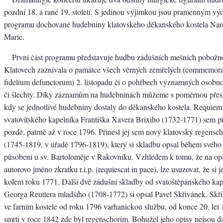
pozdní 18. a rané 19. století. S jedinou výjimkou jsou pramenným v
programu dochované hudebniny klatovského děkanského kostela Nar
Marie.
První část programu představuje hudbu zádušních mešních pobožnos
Klatovech zaznívala o památce všech věrných zemřelých (commemor
fidelium defunctorum) 2. listopadu či o pohřbech významných osobno
či šlechty. Díky záznamům na hudebninách můžeme s poměrnou přesno
kdy se jednotlivé hudebniny dostaly do děkanského kostela. Requiem
svatovítského kapelníka Františka Xavera Brixiho (1732-1771) sem p
pozdě, patrně až v roce 1796. Přinesl jej sem nový klatovský regensch
(1745-1819, v úřadě 1796-1819), který si skladbu opsal během svého
působení u sv. Bartoloměje v Rakovníku. Vzhledem k tomu, že na opi
autorovo jméno zkratku r.i.p. (requiescat in pace), lze usuzovat, že si j
kolem roku 1771. Další dvě zádušní skladby od svatoštěpánského ka
Georga Reuttera mladšího (1708-1772) si opsal Pavel Skřivánek. Sk
ve farním kostele od roku 1796 varhanickou službu, od konce 20. let 19
smrti v roce 1842 zde byl regenschorim. Bohužel jeho opisy nejsou d