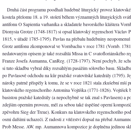
Druhá část programu poodhalí hudebně liturgický provoz klatovsk
kostela přelomu 18. a 19. století během významných liturgických svá
antifonu O Sapientia varhaníka a skladatele bavorského kláštera Vor
Dionysia Grotze (1748-1817) si opsal klatovský regenschori Václav 
1815, v úřadě 1785-1795). Pavlas na přebalu hudebniny neopomenul
Grotz antifonu zkomponoval ve Vornbachu v roce 1781 (Vornb. 1781
nedatovaným opisem je také rozsáhlá Missa in C svatofloriánského re
Franze Josefa Aumanna, CanReg. (1728-1797). Není pochyb, že scho
si tuto skladbu vybral díky rozsáhlým pasážím sólového basu. Skladba
po Pavlasově odchodu na kůr pražské svatovítské katedrály (1795). Jej
nároky patrně přispěly k tomu, že se v roce 1821 stala zkušební mší p
klatovského regenschoriho Antonína Vojtíška (1771-1826). Vojtíšek 
basistou pražské katedrály (a nepochybně se tak znal s Pavlasem) a p
zdejším operním provozu, měl za sebou také úspěšné operní kompozič
zpěvohru Sieg der Treue). Konkurs na klatovského regenschoriho pod
osmi dalšími uchazeči. Z radosti z vítězství dopsal na přebal Auman
Prob Messe. AW. mp. Aumannova kompozice je doplněna jedinou skla