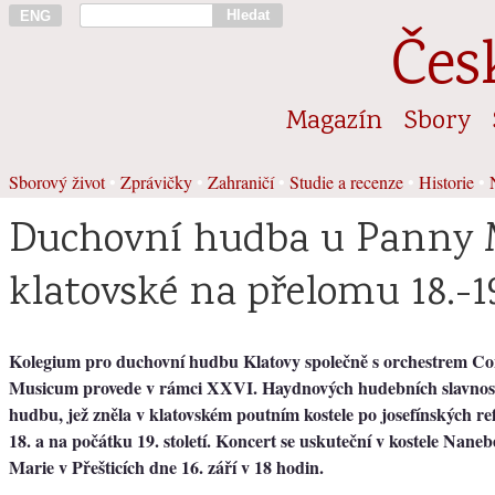
Hledat
ENG
Čes
Magazín
Sbory
Sborový život
•
Zprávičky
•
Zahraničí
•
Studie a recenze
•
Historie
•
Duchovní hudba u Panny 
klatovské na přelomu 18.-19
Kolegium pro duchovní hudbu Klatovy společně s orchestrem C
Musicum provede v rámci XXVI. Haydnových hudebních slavností
hudbu, jež zněla v klatovském poutním kostele po josefínských r
18. a na počátku 19. století. Koncert se uskuteční v kostele Nane
Marie v Přešticích dne 16. září v 18 hodin.