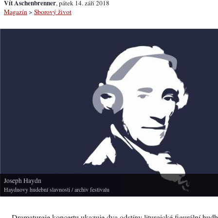
Vít Aschenbrenner
, pátek 14. září 2018
Magazín
>
Sborový život
Joseph Haydn
Haydnovy hudební slavnosti
/ archiv festivalu
Dramaturgie koncertu ukazuje dva odstíny liturgické figurální hudby