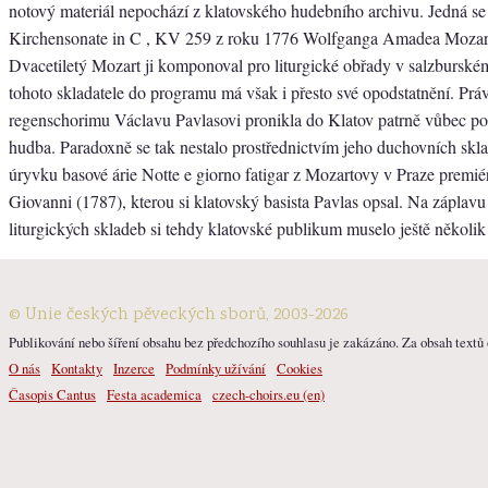
notový materiál nepochází z klatovského hudebního archivu. Jedná se 
Kirchensonate in C , KV 259 z roku 1776 Wolfganga Amadea Mozar
Dvacetiletý Mozart ji komponoval pro liturgické obřady v salzbursk
tohoto skladatele do programu má však i přesto své opodstatnění. Prá
regenschorimu Václavu Pavlasovi pronikla do Klatov patrně vůbec p
hudba. Paradoxně se tak nestalo prostřednictvím jeho duchovních skl
úryvku basové árie Notte e giorno fatigar z Mozartovy v Praze prem
Giovanni (1787), kterou si klatovský basista Pavlas opsal. Na záplav
liturgických skladeb si tehdy klatovské publikum muselo ještě několik 
© Unie českých pěveckých sborů, 2003-2026
Publikování nebo šíření obsahu bez předchozího souhlasu je zakázáno. Za obsah textů o
O nás
Kontakty
Inzerce
Podmínky užívání
Cookies
Časopis Cantus
Festa academica
czech-choirs.eu (en)