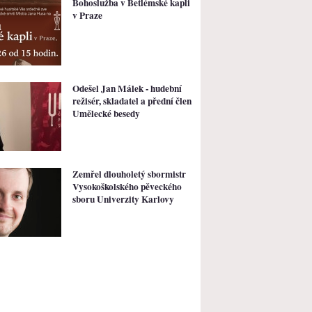
Bohoslužba v Betlémské kapli
v Praze
Odešel Jan Málek - hudební
režisér, skladatel a přední člen
Umělecké besedy
Zemřel dlouholetý sbormistr
Vysokoškolského pěveckého
sboru Univerzity Karlovy