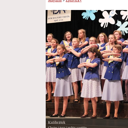
Kulihrášek
Chrám i tvrz
/ archiv soutěže