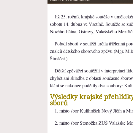
Již 25. ročník krajské soutěže v umělec
sobotu 14. dubna ve Vsetíně. Soutěže se zúč
Nového Jíčína, Ostravy, Valašského Meziří
Pořadí sborů v soutěži určila tříčlenná po
znalců dětského sborového zpěvu (Mgr. Mila
Šimáček).
Dětští zpěváčci soutěžili v interpretaci l
chybět ani skladba z oblasti současné sborov
klání se nakonec podělily dva soubory: Kuli
Výsledky krajské přehlídk
sborů
1. místo sbor Kulihrášek Nový Jičín a M
2. místo sbor Stonožka ZUŠ Valašské Mezi