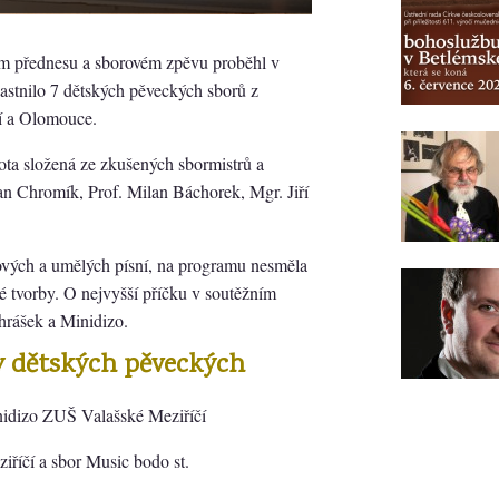
kém přednesu a sborovém zpěvu proběhl v
astnilo 7 dětských pěveckých sborů z
čí a Olomouce.
rota složená ze zkušených sbormistrů a
n Chromík, Prof. Milan Báchorek, Mgr. Jiří
idových a umělých písní, na programu nesměla
é tvorby. O nejvyšší příčku v soutěžním
hrášek a Minidizo.
y dětských pěveckých
inidizo ZUŠ Valašské Meziříčí
říčí a sbor Music bodo st.