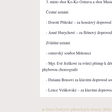
3. místo sbor Ko-Ko Ostrava a sbor Musi
Čestné uznání
- Dorotě Příleské – za houslový doprovo
- Anně Hurychové – za flétnový doprovo
Zvláštní uznání
- ostravský soubor Mrňousci
- Mgr. Evě Ježíkové za tvůrčí přístup k 
phybovou choreografii
- Dušanu Brusovi za klavírní doprovod s
- Lence Velikovské – za klavírní doprov
© Unie českých pěveckých sborů, 2003