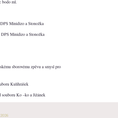
c bodo ml.
d DPS Minidizo a Stonožka
d DPS Minidizo a Stonožka
dětskému sborovému zpěvu a smysl pro
ouboru Kulihrášek
od souboru Ko –ko a Jižánek
-2026