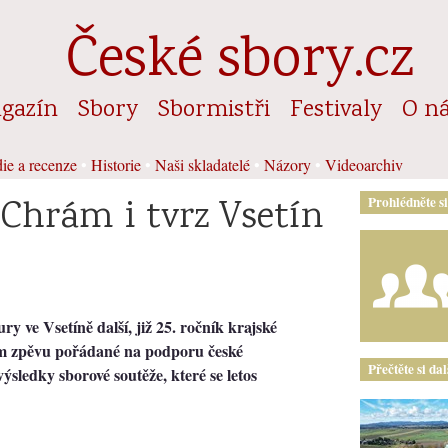
České sbory.cz
gazín
Sbory
Sbormistři
Festivaly
O n
ie a recenze
•
Historie
•
Naši skladatelé
•
Názory
•
Videoarchiv
 Chrám i tvrz Vsetín
Prohlédněte s
 ve Vsetíně další, již 25. ročník krajské
m zpěvu pořádané na podporu české
Přečtěte si da
ýsledky sborové soutěže, které se letos