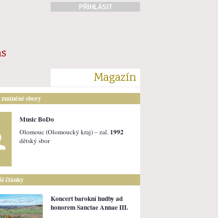
PŘIHLÁSIT
ás
Magazín
i zmíněné sbory
Music BoDo
1992
Olomouc (Olomoucký kraj) – zal.
dětský sbor
lší články
Koncert barokní hudby ad
honorem Sanctae Annae III.