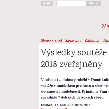
Hledat
ENG
Ma
Sborový život
•
Zprávičky
•
Zahraničí
•
Stud
Výsledky soutěže
2018 zveřejněny
V sobotu 14. dubna proběhl v Domě kultury
soutěže v uměleckém přednesu a sborové
slovesnosti a hudebnosti. Přinášíme Vám v
zúčastnilo 7 dětských pěveckých sborů.
redakce / TZ
, neděle 22. dubna 2018
Magazín
>
Zprávičky